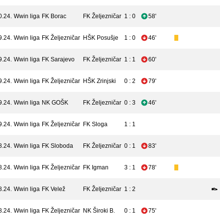
0.24.
Wwin liga
FK Borac
FK Željezničar
1 : 0
58'
9.24.
Wwin liga
FK Željezničar
HŠK Posušje
1 : 0
46'
9.24.
Wwin liga
FK Sarajevo
FK Željezničar
1 : 1
60'
9.24.
Wwin liga
FK Željezničar
HŠK Zrinjski
0 : 2
79'
9.24.
Wwin liga
NK GOŠK
FK Željezničar
0 : 3
46'
9.24.
Wwin liga
FK Željezničar
FK Sloga
1 : 1
8.24.
Wwin liga
FK Sloboda
FK Željezničar
0 : 1
83'
8.24.
Wwin liga
FK Željezničar
FK Igman
3 : 1
78'
8.24.
Wwin liga
FK Velež
FK Željezničar
1 : 2
8.24.
Wwin liga
FK Željezničar
NK Široki B.
0 : 1
75'