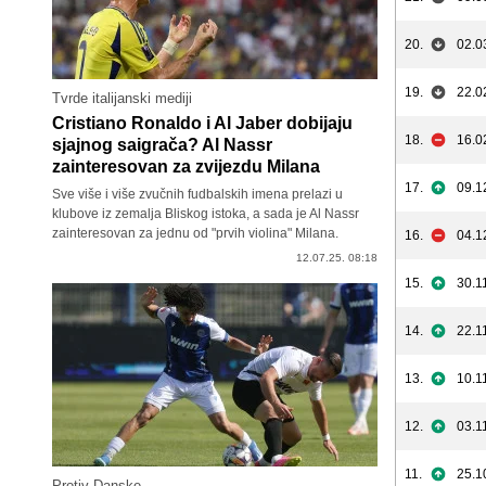
20.
02.0
19.
22.0
Tvrde italijanski mediji
Cristiano Ronaldo i Al Jaber dobijaju
18.
16.0
sjajnog saigrača? Al Nassr
zainteresovan za zvijezdu Milana
17.
09.1
Sve više i više zvučnih fudbalskih imena prelazi u
klubove iz zemalja Bliskog istoka, a sada je Al Nassr
zainteresovan za jednu od "prvih violina" Milana.
16.
04.1
12.07.25. 08:18
15.
30.1
14.
22.1
13.
10.1
12.
03.1
11.
25.1
Protiv Danske