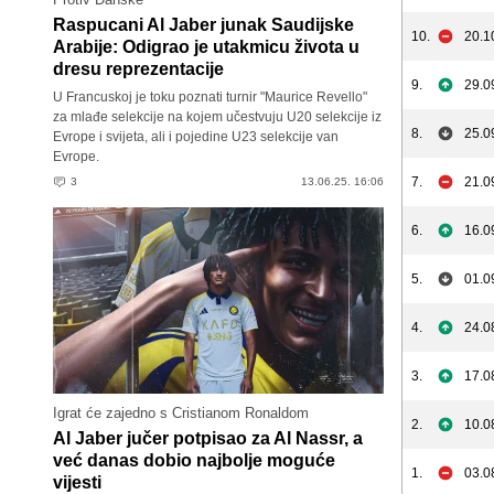
Raspucani Al Jaber junak Saudijske
10.
20.1
Arabije: Odigrao je utakmicu života u
dresu reprezentacije
9.
29.0
U Francuskoj je toku poznati turnir "Maurice Revello"
za mlađe selekcije na kojem učestvuju U20 selekcije iz
8.
25.0
Evrope i svijeta, ali i pojedine U23 selekcije van
Evrope.
7.
21.0
3
13.06.25. 16:06
6.
16.0
5.
01.0
4.
24.0
3.
17.0
Igrat će zajedno s Cristianom Ronaldom
2.
10.0
Al Jaber jučer potpisao za Al Nassr, a
već danas dobio najbolje moguće
1.
03.0
vijesti