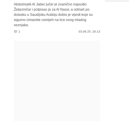
Abdulmalik Al Jaber jučer je zvanično napustio
Željezničar i potpisao je za Al Nassr, a odmah po
dolasku u Saudijsku Arabiju dobio je vijesti koje su
sigurno izmamile osmijeh na lice ovog mladog
veznjaka.
1
03.06.25. 20:13