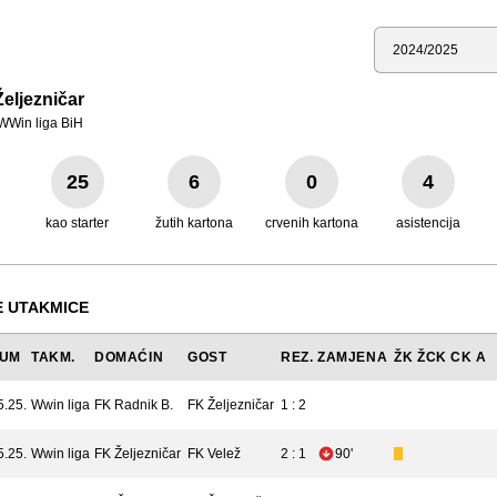
Sezona
eljezničar
WWin liga BiH
25
6
0
4
kao starter
žutih kartona
crvenih kartona
asistencija
 UTAKMICE
TUM
TAKM.
DOMAĆIN
GOST
REZ.
ZAMJENA
ŽK
ŽCK
CK
A
5.25.
Wwin liga
FK Radnik B.
FK Željezničar
1 : 2
5.25.
Wwin liga
FK Željezničar
FK Velež
2 : 1
90'