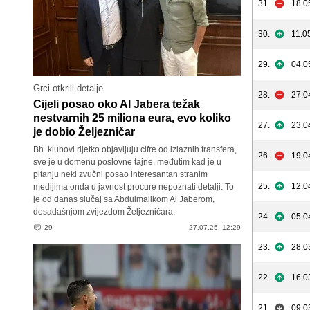
31.
18.0
30.
11.0
29.
04.0
Grci otkrili detalje
28.
27.0
Cijeli posao oko Al Jabera težak
nestvarnih 25 miliona eura, evo koliko
27.
23.0
je dobio Željezničar
Bh. klubovi rijetko objavljuju cifre od izlaznih transfera,
26.
19.0
sve je u domenu poslovne tajne, međutim kad je u
pitanju neki zvučni posao interesantan stranim
25.
12.0
medijima onda u javnost procure nepoznati detalji. To
je od danas slučaj sa Abdulmalikom Al Jaberom,
dosadašnjom zvijezdom Željezničara.
24.
05.0
29
27.07.25. 12:29
23.
28.0
22.
16.0
21.
09.0