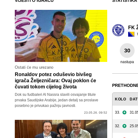
VIJESTI O IGRAČU
STATISTIKA
FK Ž
30
nastupa
Ostati će mu urezano
Ronaldov potez oduševio bivšeg
igrača Željezničara: Ovaj poklon će
PRETHODNE
čuvati tokom cijelog života
Dok su fudbaleri Al Nassra slavili osvajanje titule
KOLO
DA
prvaka Saudijske Arabije, jedan detalj sa proslave
posebno je privukao pažnju javnosti.
33.
31.0
23.05.26. 09:52
32.
25.0