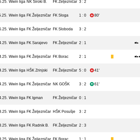
5.25.
Wwin liga
NK Široki B.
FK Željezničar
3 : 2
5.25.
Wwin liga
FK Željezničar
FK Sloga
1 : 0
80'
5.25.
Wwin liga
FK Željezničar
FK Sloboda
3 : 2
4.25.
Wwin liga
FK Sarajevo
FK Željezničar
2 : 1
4.25.
Wwin liga
FK Željezničar
FK Borac
2 : 1
4.25.
Wwin liga
HŠK Zrinjski
FK Željezničar
5 : 0
41'
4.25.
Wwin liga
FK Željezničar
NK GOŠK
3 : 2
61'
4.25.
Wwin liga
FK Igman
FK Željezničar
0 : 1
3.25.
Wwin liga
FK Željezničar
HŠK Posušje
3 : 2
3.25.
Wwin liga
FK Radnik B.
FK Željezničar
2 : 3
3.25.
Wwin liga
FK Željezničar
FK Borac
1 : 1