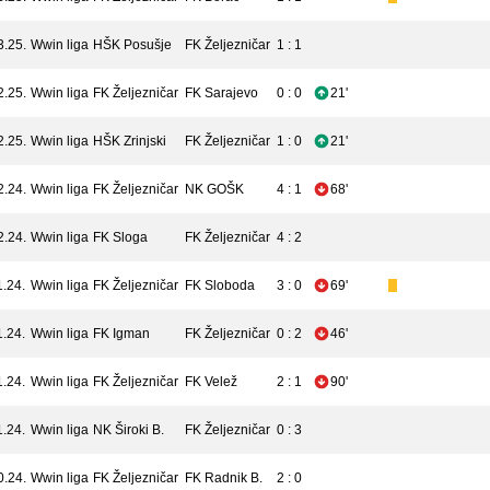
3.25.
Wwin liga
HŠK Posušje
FK Željezničar
1 : 1
2.25.
Wwin liga
FK Željezničar
FK Sarajevo
0 : 0
21'
2.25.
Wwin liga
HŠK Zrinjski
FK Željezničar
1 : 0
21'
2.24.
Wwin liga
FK Željezničar
NK GOŠK
4 : 1
68'
2.24.
Wwin liga
FK Sloga
FK Željezničar
4 : 2
1.24.
Wwin liga
FK Željezničar
FK Sloboda
3 : 0
69'
1.24.
Wwin liga
FK Igman
FK Željezničar
0 : 2
46'
1.24.
Wwin liga
FK Željezničar
FK Velež
2 : 1
90'
1.24.
Wwin liga
NK Široki B.
FK Željezničar
0 : 3
0.24.
Wwin liga
FK Željezničar
FK Radnik B.
2 : 0