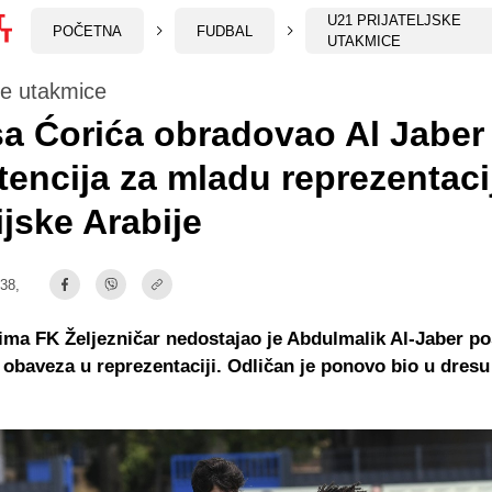
U21 PRIJATELJSKE
POČETNA
FUDBAL
UTAKMICE
ske utakmice
a Ćorića obradovao Al Jaber 
stencija za mladu reprezentaci
jske Arabije
:38,
ima FK Željezničar nedostajao je Abdulmalik Al-Jaber po
obaveza u reprezentaciji. Odličan je ponovo bio u dresu