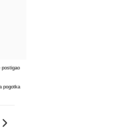
e postigao
a pogotka