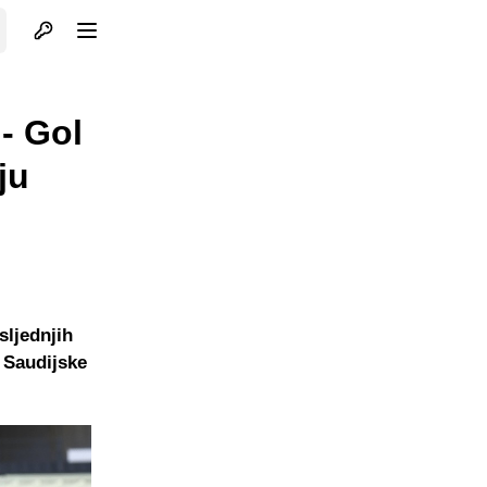
Otvori profil
Otvori meni
- Gol
ju
sljednjih
 Saudijske