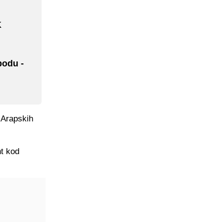
K
bodu -
h Arapskih
nt kod