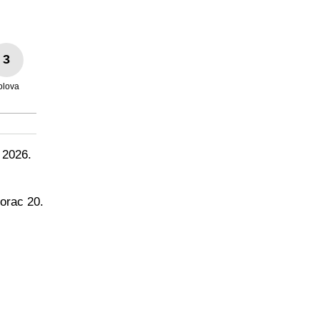
3
olova
 2026.
orac 20.