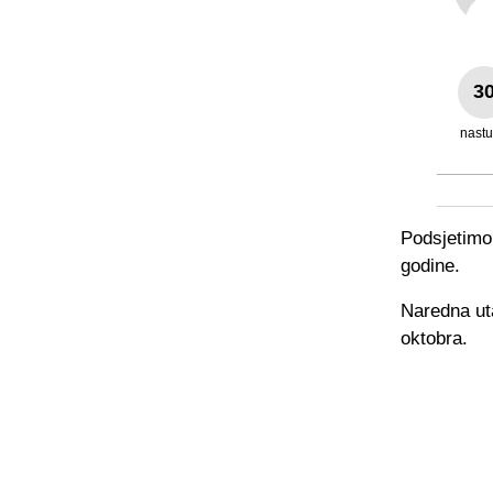
3
nast
Podsjetimo 
godine.
Naredna ut
oktobra.