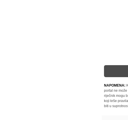
NAPOMENA:
K
portal ne može 
riječnik mogu b
koji krše pravi
biti u suprotnos