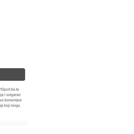
tSport.ba te
ja i vulgaran
 sve komentare
ji koji mogu