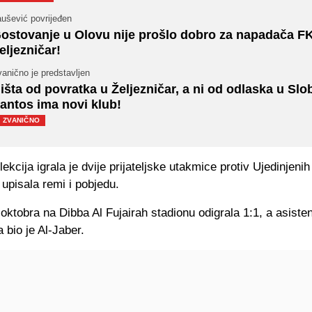
aušević povrijeđen
ostovanje u Olovu nije prošlo dobro za napadača F
eljezničar!
anično je predstavljen
išta od povratka u Željezničar, a ni od odlaska u Slo
antos ima novi klub!
ZVANIČNO
ekcija igrala je dvije prijateljske utakmice protiv Ujedinjeni
 upisala remi i pobjedu.
 oktobra na Dibba Al Fujairah stadionu odigrala 1:1, a asiste
a bio je Al-Jaber.