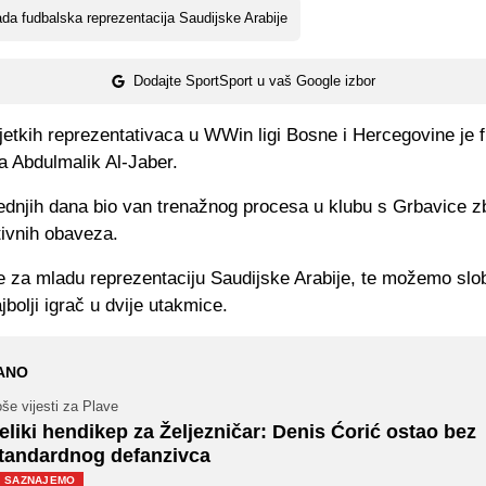
da fudbalska reprezentacija Saudijske Arabije
Dodajte SportSport u vaš Google izbor
jetkih reprezentativaca u WWin ligi Bosne i Hercegovine je 
a Abdulmalik Al-Jaber.
jednjih dana bio van trenažnog procesa u klubu s Grbavice z
tivnih obaveza.
e za mladu reprezentaciju Saudijske Arabije, te možemo slo
jbolji igrač u dvije utakmice.
ANO
še vijesti za Plave
eliki hendikep za Željezničar: Denis Ćorić ostao bez
tandardnog defanzivca
SAZNAJEMO