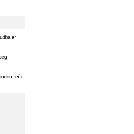
fudbaler
bog
bodno reći