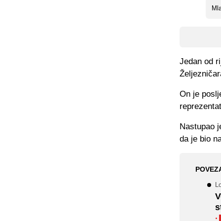
Mla
Jedan od ri
Željezničar
On je posl
reprezenta
Nastupao j
da je bio na
POVEZ
Lo
V
s
·