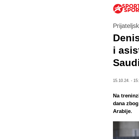
Prijatelj
Denis
i asi
Saudi
15.10.24. - 15
Na treninz
dana zbog 
Arabije.