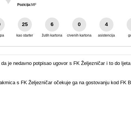
Pozicija:
MF
0
25
6
0
4
upa
kao starter
žutih kartona
crvenih kartona
asistencija
g
da je nedavno potpisao ugovor s FK Željezničar i to do ljeta
akmica s FK Željezničar očekuje ga na gostovanju kod FK B