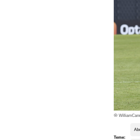
WilliamCann
Abd
Teme: