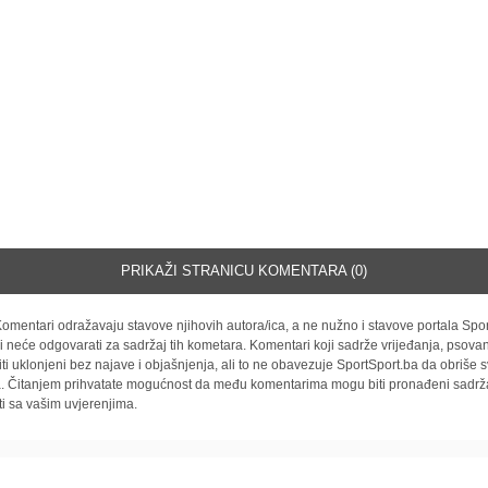
PRIKAŽI STRANICU KOMENTARA (0)
omentari odražavaju stavove njihovih autora/ica, a ne nužno i stavove portala Spor
i neće odgovarati za sadržaj tih kometara. Komentari koji sadrže vrijeđanja, psovan
iti uklonjeni bez najave i objašnjenja, ali to ne obavezuje SportSport.ba da obriše
la. Čitanjem prihvatate mogućnost da među komentarima mogu biti pronađeni sadrža
ti sa vašim uvjerenjima.