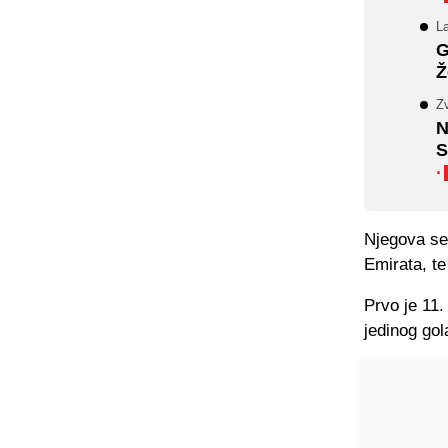
L
G
Ž
Zv
N
S
·
Njegova sel
Emirata, te
Prvo je 11.
jedinog gol