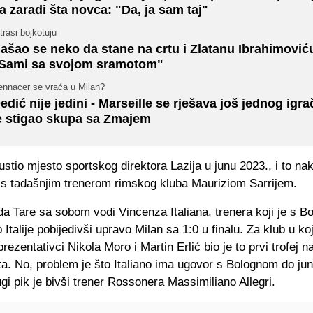
a zaradi šta novca: "Da, ja sam taj"
trasi bojkotuju
ašao se neko da stane na crtu i Zlatanu Ibrahimović
Sami sa svojom sramotom"
ennacer se vraća u Milan?
edić nije jedini - Marseille se rješava još jednog igra
e stigao skupa sa Zmajem
ustio mjesto sportskog direktora Lazija u junu 2023., i to na
 s tadašnjim trenerom rimskog kluba Mauriziom Sarrijem.
da Tare sa sobom vodi Vincenza Italiana, trenera koji je s 
 Italije pobijedivši upravo Milan sa 1:0 u finalu. Za klub u ko
prezentativci Nikola Moro i Martin Erlić bio je to prvi trofej 
a. No, problem je što Italiano ima ugovor s Bolognom do ju
gi pik je bivši trener Rossonera Massimiliano Allegri.