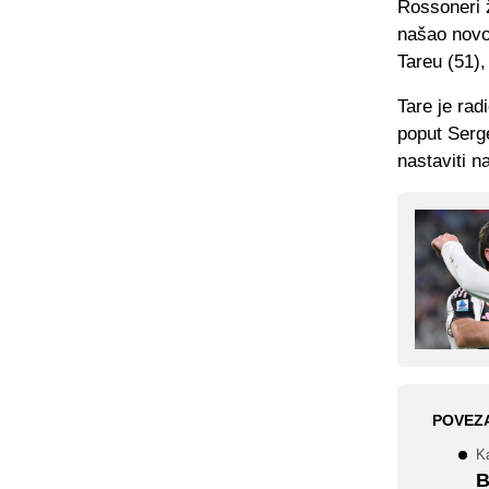
Rossoneri ž
našao novo
Tareu (51), 
Tare je rad
poput Serg
nastaviti na
POVEZ
Ka
B