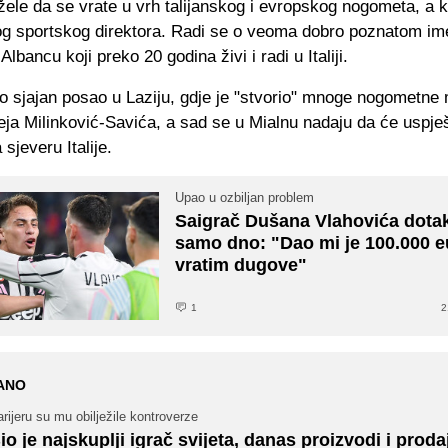
ele da se vrate u vrh talijanskog i evropskog nogometa, a k
g sportskog direktora. Radi se o veoma dobro poznatom imen
Albancu koji preko 20 godina živi i radi u Italiji.
io sjajan posao u Laziju, gdje je "stvorio" mnoge nogometne
eja Milinković-Savića, a sad se u Mialnu nadaju da će uspj
 sjeveru Italije.
Upao u ozbiljan problem
Saigrač Dušana Vlahovića dotak
samo dno: "Dao mi je 100.000 e
vratim dugove"
1
2
ANO
rijeru su mu obilježile kontroverze
io je najskuplji igrač svijeta, danas proizvodi i prod