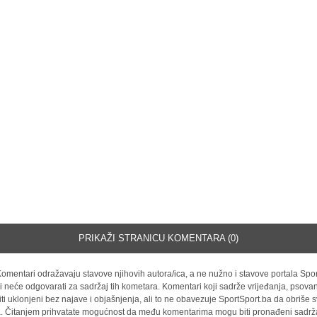
PRIKAŽI STRANICU KOMENTARA (0)
omentari odražavaju stavove njihovih autora/ica, a ne nužno i stavove portala Spor
i neće odgovarati za sadržaj tih kometara. Komentari koji sadrže vrijeđanja, psovan
iti uklonjeni bez najave i objašnjenja, ali to ne obavezuje SportSport.ba da obriše
la. Čitanjem prihvatate mogućnost da među komentarima mogu biti pronađeni sadrža