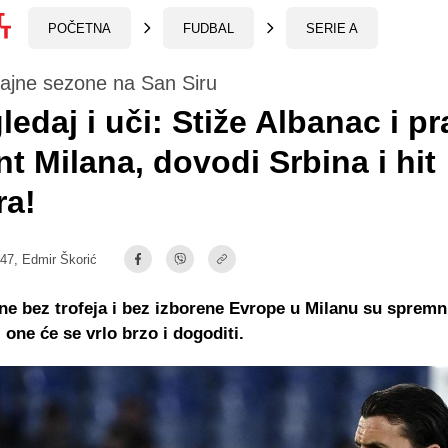
POČETNA
FUDBAL
SERIE A
ajne sezone na San Siru
gledaj i uči: Stiže Albanac i pr
t Milana, dovodi Srbina i hit
ra!
:47,
Edmir Škorić
e bez trofeja i bez izborene Evrope u Milanu su spremni
 one će se vrlo brzo i dogoditi.