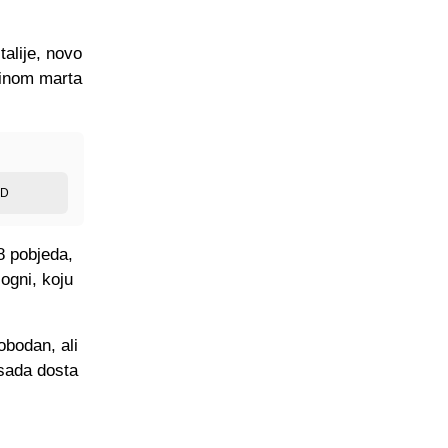
alije, novo
dinom marta
ED
8 pobjeda,
ogni, koju
obodan, ali
 sada dosta