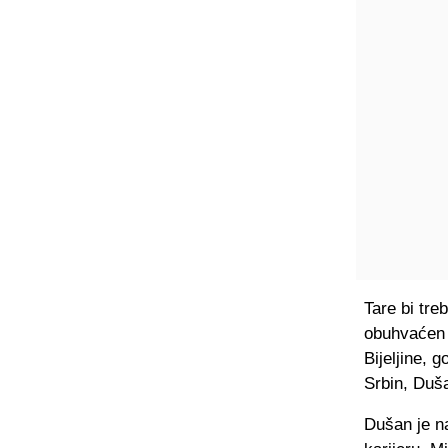
Tare bi tre
obuhvaćen 
Bijeljine, 
Srbin, Duš
Dušan je na