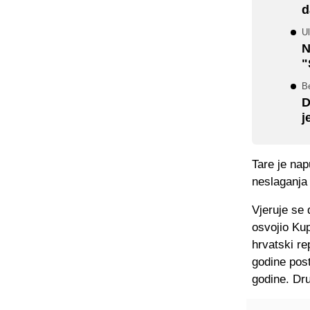
d
Ul
N
"
B
D
j
Tare je nap
neslaganja
Vjeruje se 
osvojio Kup
hrvatski re
godine post
godine. Dru