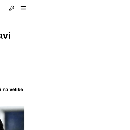
Otvori profil
Otvori meni
avi
 na velike