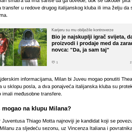
ilan smatra da ima šanse da ga dovede, dok se također pita d
 transfer u redove drugog italijanskog kluba ili ima želju da
ama.
Karijeru su mu obilježile kontroverze
Bio je najskuplji igrač svijeta, 
proizvodi i prodaje med da zara
novca: "Da, ja sam taj"
1
2
jderskim informacijama, Milan bi Juveu mogao ponutiti The
u sklopu posla, a dva ponajveća italijanska kluba su protek
o imali međusobne transfere.
š mogao na klupu Milana?
r Juventusa Thiago Motta najnoviji je kandidat koji se povez
Milanu za sljedeću sezonu, uz Vincenza Italiana i povratni