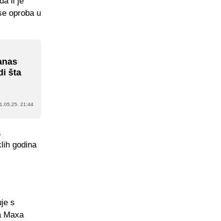
a li je
 se oproba u
danas
di šta
1.05.25. 21:44
a
lih godina
uje s
ka Maxa