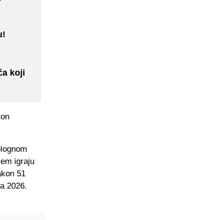
u!
ča koji
kon
Bolognom
jem igraju
nakon 51
na 2026.