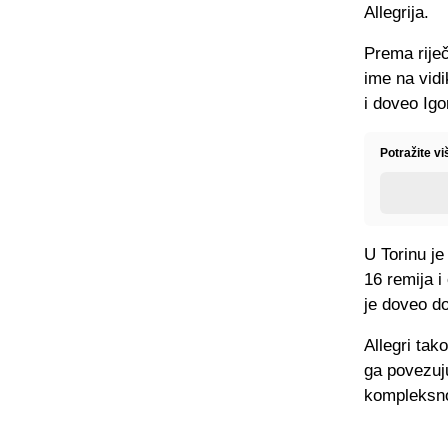
Allegrija.
Prema riječ
ime na vidi
i doveo Igo
Potražite vi
U Torinu j
16 remija i
je doveo do
Allegri tak
ga povezuj
kompleksno