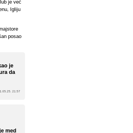
lub je već
u, Igliju
 majstore
ešan posao
ao je
ura da
1.05.25. 21:57
aje med