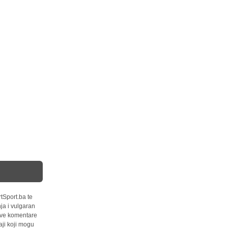
tSport.ba te
ja i vulgaran
 sve komentare
ji koji mogu