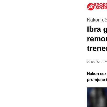
Nakon oč
Ibra 
remon
trene
22.05.25. - 07
Nakon sezn
promjene i