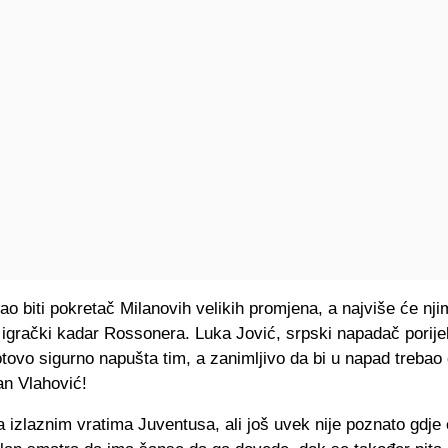
bao biti pokretač Milanovih velikih promjena, a najviše će njim
igrački kadar Rossonera. Luka Jović, srpski napadač porije
gotovo sigurno napušta tim, a zanimljivo da bi u napad trebao 
an Vlahović!
 izlaznim vratima Juventusa, ali još uvek nije poznato gdje 