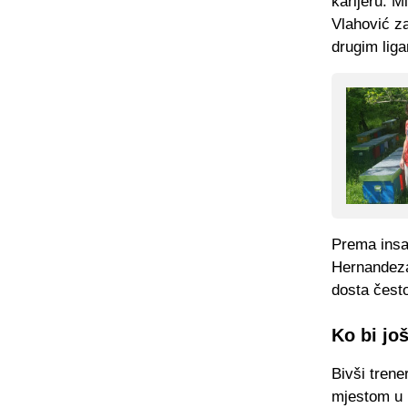
karijeru. M
Vlahović za
drugim lig
Prema insa
Hernandeza 
dosta čest
Ko bi jo
Bivši trene
mjestom u 