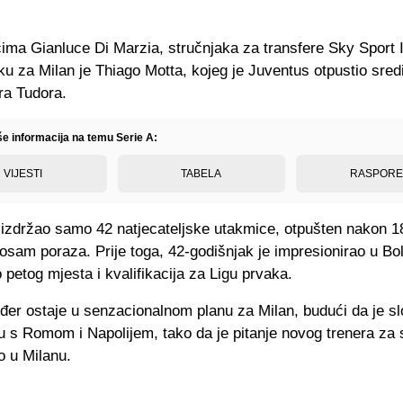
ima Gianluce Di Marzia, stručnjaka za transfere Sky Sport It
ku za Milan je Thiago Motta, kojeg je Juventus otpustio sre
ra Tudora.
še informacija na temu Serie A:
VIJESTI
TABELA
RASPOR
e izdržao samo 42 natjecateljske utakmice, otpušten nakon 1
 osam poraza. Prije toga, 42-godišnjak je impresionirao u Bol
 petog mjesta i kvalifikacija za Ligu prvaka.
ođer ostaje u senzacionalnom planu za Milan, budući da je sl
u s Romom i Napolijem, tako da je pitanje novog trenera za
 u Milanu.