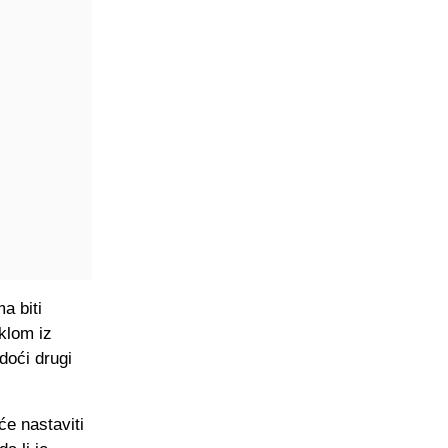
a biti
klom iz
doći drugi
će nastaviti