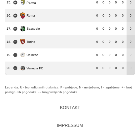
15.
0
0
0
0
0
0
Parma
Roma
16.
0
0
0
0
0
0
17.
0
0
0
0
0
0
Sassuolo
18.
0
0
0
0
0
0
Torino
19.
0
0
0
0
0
0
Udinese
20.
0
0
0
0
0
0
Venezia FC
Legenda: U - broj odigranih utakmica, P - pobjede, N - neriješeno, I - Izgubljene, + - broj
postignutih pogodaka, - - broj primljenih pogodaka.
KONTAKT
IMPRESSUM