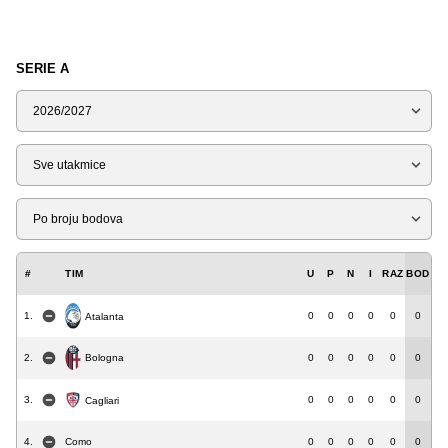
SERIE A
Sezona
Tip
Liga
#
TIM
U
P
N
I
RAZ
BOD
1.
0
0
0
0
0
0
Atalanta
Bologna
2.
0
0
0
0
0
0
3.
0
0
0
0
0
0
Cagliari
4.
Como
0
0
0
0
0
0