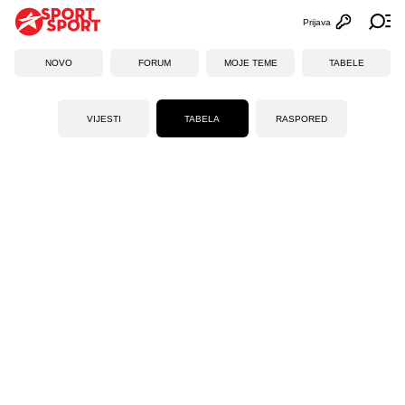
Prijava
Otvori profi
Ot
NOVO
FORUM
MOJE TEME
TABELE
VIJESTI
TABELA
RASPORED