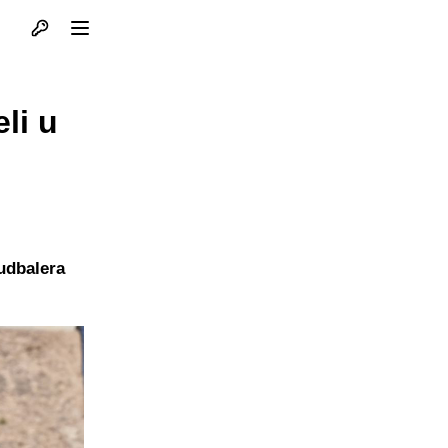
Otvori profil
Otvori meni
li u
udbalera