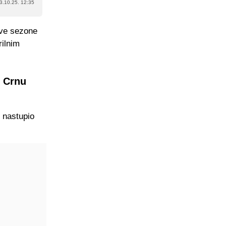
3.10.25. 12:35
Ove sezone
rilnim
i Crnu
e nastupio