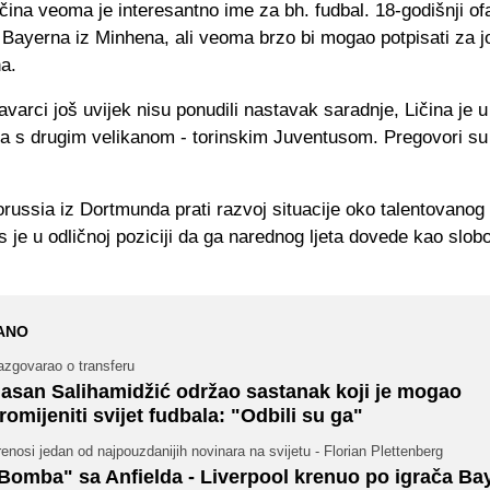
ičina veoma je interesantno ime za bh. fudbal. 18-godišnji o
e Bayerna iz Minhena, ali veoma brzo bi mogao potpisati za j
na.
arci još uvijek nisu ponudili nastavak saradnje, Ličina je u
a s drugim velikanom - torinskim Juventusom. Pregovori su
russia iz Dortmunda prati razvoj situacije oko talentovanog 
 je u odličnoj poziciji da ga narednog ljeta dovede kao slo
ANO
azgovarao o transferu
asan Salihamidžić održao sastanak koji je mogao
romijeniti svijet fudbala: "Odbili su ga"
enosi jedan od najpouzdanijih novinara na svijetu - Florian Plettenberg
Bomba" sa Anfielda - Liverpool krenuo po igrača Ba