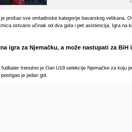
1
a je prošao sve omladinske kategorije bavarskog velikana. 
kmica ostvario učinak od dva gola i pet asistencija. Igra na k
.
ina igra za Njemačku, a može nastupati za BiH 
 fudbaler trenutno je član U19 selekcije Njemačke za koju j
i postigao je jedan gol.