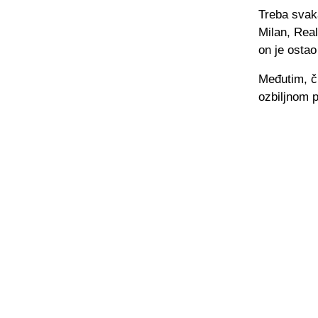
Treba svaka
Milan, Real
on je ostao
Međutim, či
ozbiljnom 