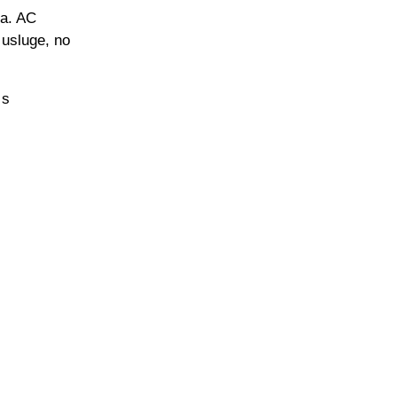
ma. AC
 usluge, no
 s