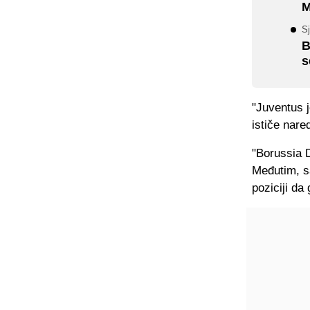
M
S
B
s
"Juventus 
ističe nare
"Borussia 
Međutim, sa
poziciji da