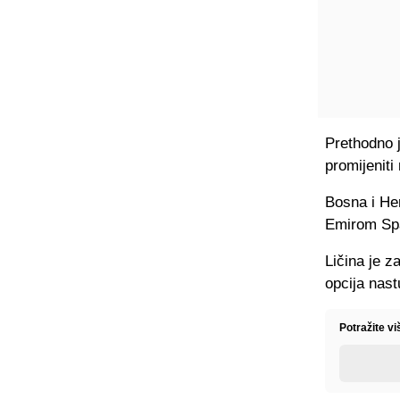
Prethodno j
promijeniti
Bosna i Her
Emirom Spa
Ličina je 
opcija nast
Potražite vi