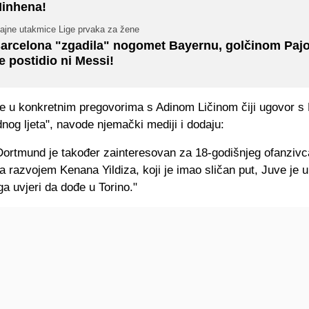
inhena!
jajne utakmice Lige prvaka za žene
arcelona "zgadila" nogomet Bayernu, golčinom Pajo
e postidio ni Messi!
je u konkretnim pregovorima s Adinom Ličinom čiji ugovor 
dnog ljeta", navode njemački mediji i dodaju:
Dortmund je također zainteresovan za 18-godišnjeg ofanzivc
 razvojem Kenana Yildiza, koji je imao sličan put, Juve je u
 ga uvjeri da dođe u Torino."