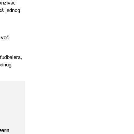
fanzivac
oš jednog
 već
fudbalera,
bodnog
yern