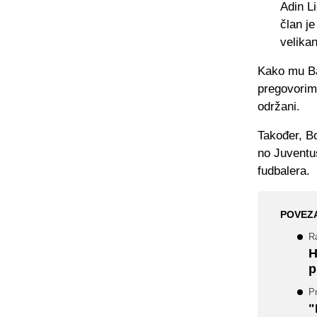
Adin L
član j
velika
Kako mu Bav
pregovorim
održani.
Također, Bo
no Juventus
fudbalera.
POVEZ
R
H
p
Pr
"