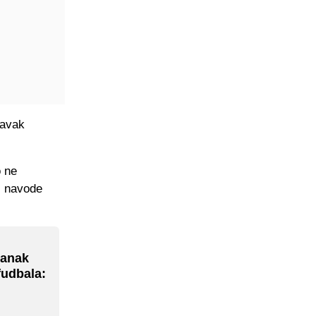
tavak
o ne
", navode
tanak
fudbala: