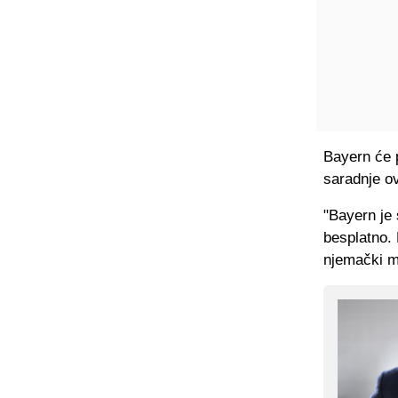
Bayern će p
saradnje o
"Bayern je 
besplatno. 
njemački me