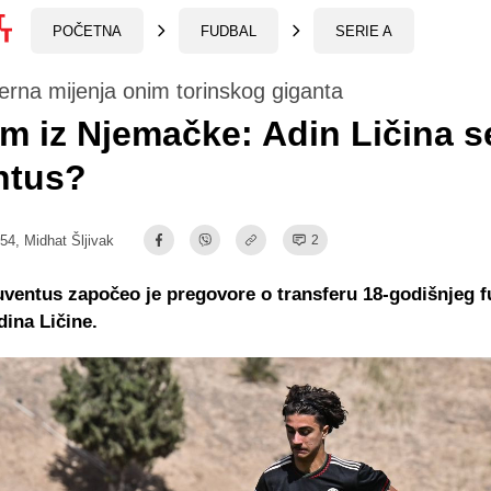
POČETNA
FUDBAL
SERIE A
rna mijenja onim torinskog giganta
 iz Njemačke: Adin Ličina se
ntus?
:54,
Midhat Šljivak
2
uventus započeo je pregovore o transferu 18-godišnjeg f
ina Ličine.