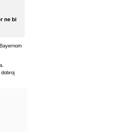
r ne bi
s Bayernom
a.
 dobroj