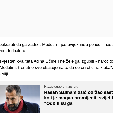
okušati da ga zadrži. Međutim, još uvijek nisu ponudili nas
vom fudbaleru.
svjestan kvaliteta Adina Ličine i ne žele ga izgubiti - naročit
Međutim, trenutno sve ukazuje na to da će on otići iz kluba
diji.
Razgovarao o transferu
Hasan Salihamidžić održao sas
koji je mogao promijeniti svijet 
"Odbili su ga"