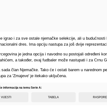
e igrao i za sve ostale njemačke selekcije, ali u budućnosti
 nacionalni dres. Ima opciju nastupa za još dvije reprezentaci
cegovina je jedna opcija i navodno su postojali određeni kon
hićem, a također, ovaj fudbaler može nastupati i za Crnu G
za sada član Njemačke. Tako će i ostati barem u narednom pe
upa za 'Zmajeve' je itekako uključena.
še informacija na temu Serie A:
VIJESTI
TABELA
RASPOR