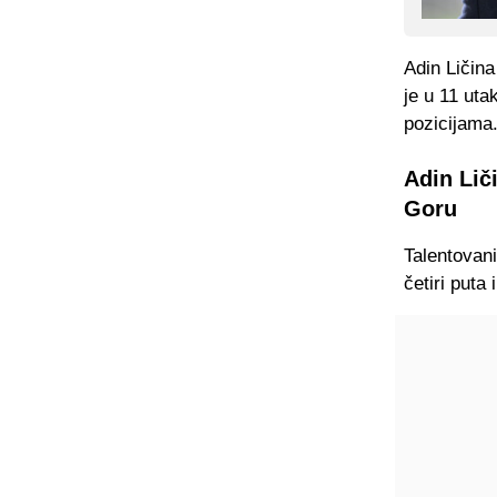
Adin Ličin
je u 11 uta
pozicijama
Adin Lič
Goru
Talentovani
četiri puta 