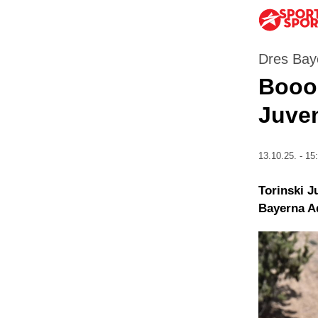
Dres Baye
Booom
Juve
13.10.25. - 15
Torinski J
Bayerna Ad