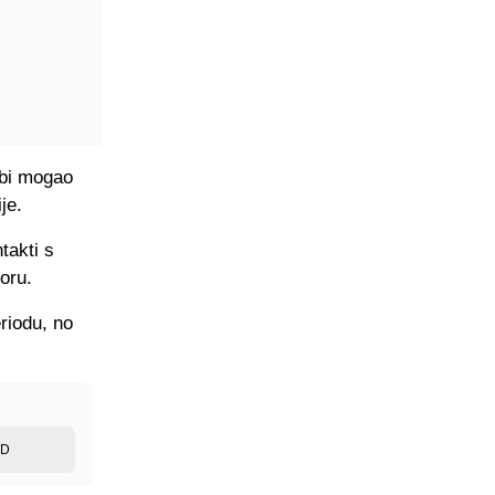
 bi mogao
je.
takti s
oru.
riodu, no
ED