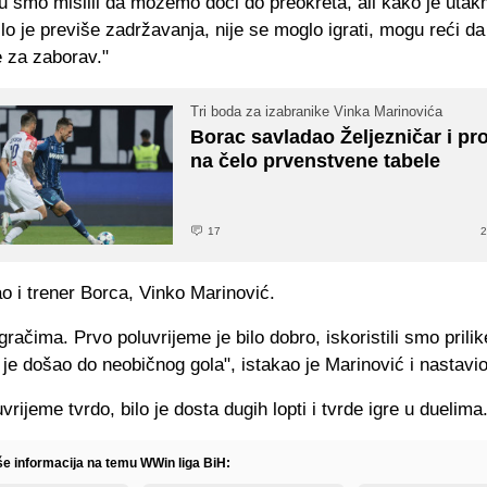
u smo mislili da možemo doći do preokreta, ali kako je utak
lo je previše zadržavanja, nije se moglo igrati, mogu reći da
e za zaborav."
Tri boda za izabranike Vinka Marinovića
Borac savladao Željezničar i pr
na čelo prvenstvene tabele
17
2
ao i trener Borca, Vinko Marinović.
gračima. Prvo poluvrijeme je bilo dobro, iskoristili smo prilik
 je došao do neobičnog gola", istakao je Marinović i nastavio
vrijeme tvrdo, bilo je dosta dugih lopti i tvrde igre u duelima.
iše informacija na temu WWin liga BiH: