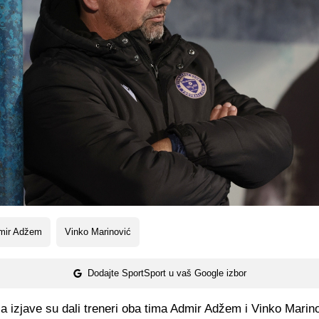
mir Adžem
Vinko Marinović
Dodajte SportSport u vaš Google izbor
 izjave su dali treneri oba tima Admir Adžem i Vinko Marino