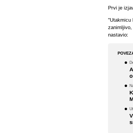
Prvi je izj
"Utakmicu b
zanimljivo,
nastavio:
POVEZ
De
A
o
N
K
M
U
V
s