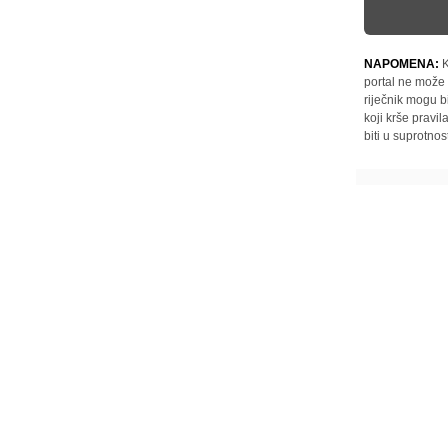
NAPOMENA:
K
portal ne može 
riječnik mogu b
koji krše pravi
biti u suprotnos