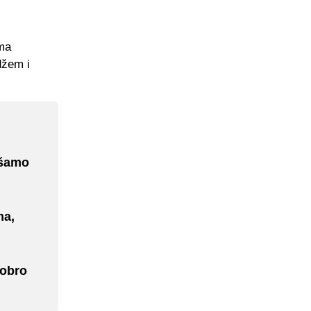
oma
džem i
ušamo
ma,
Dobro