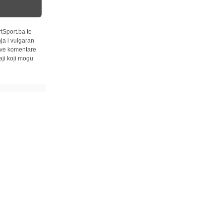
tSport.ba te
ja i vulgaran
 sve komentare
ji koji mogu