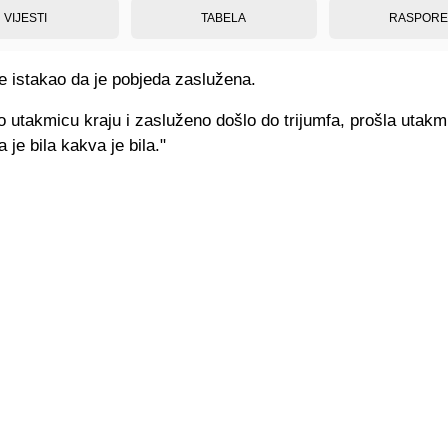
VIJESTI
TABELA
RASPOR
e istakao da je pobjeda zaslužena.
o utakmicu kraju i zasluženo došlo do trijumfa, prošla utakm
 je bila kakva je bila."