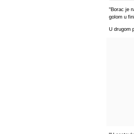
"Borac je n
golom u fi
U drugom po