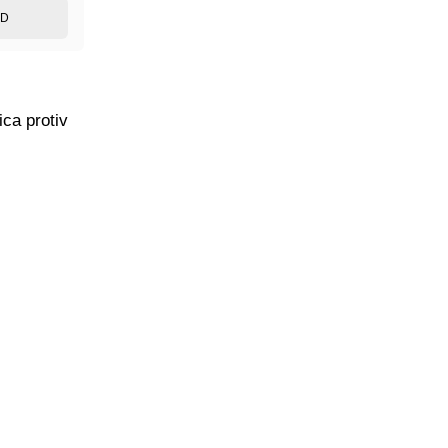
ED
ica protiv