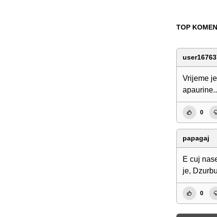
TOP KOMEN
user16763
Vrijeme je
apaurine.
0
papagaj
E cuj nas
je, Dzurb
0