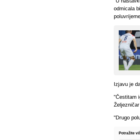
"U nastavk
odmicala bi
poluvrijem
Izjavu je d
"Čestitam i
Željezničar
"Drugo polu
Potražite v