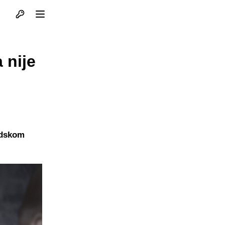
Otvori profil
Otvori meni
 nije
adskom