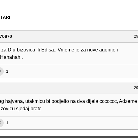
TARI
70670
29
 za Djurbizovica ili Edisa...Vrijeme je za nove agonije i
.Hahahah..
1
29
eg hajvana, utakmicu bi podjelio na dva dijela ccccccc, Adzeme
uzovicu sjedaj brate
1