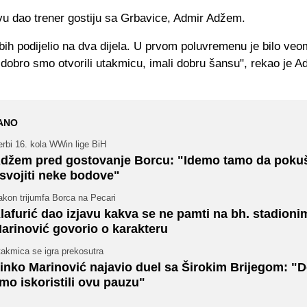
avu dao trener gostiju sa Grbavice, Admir Adžem.
ih podijelio na dva dijela. U prvom poluvremenu je bilo ve
 dobro smo otvorili utakmicu, imali dobru šansu", rekao je A
ANO
rbi 16. kola WWin lige BiH
džem pred gostovanje Borcu: "Idemo tamo da pok
svojiti neke bodove"
akon trijumfa Borca na Pecari
lafurić dao izjavu kakva se ne pamti na bh. stadioni
arinović govorio o karakteru
takmica se igra prekosutra
inko Marinović najavio duel sa Širokim Brijegom: "
mo iskoristili ovu pauzu"