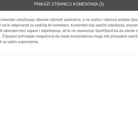
PRIKAŽI STRANICU KOMENTARA (2)
omentari odražavaju stavove njihovih autora/ica, a ne nužno i stavove portala Spor
i neće odgovarati za sadržaj tih kometara. Komentari koji sadrže vrijeđanja, psovan
iti uklonjeni bez najave i objašnjenja, ali to ne obavezuje SportSport.ba da obriše
la. Čitanjem prihvatate mogućnost da među komentarima mogu biti pronađeni sadrža
ti sa vašim uvjerenjima.