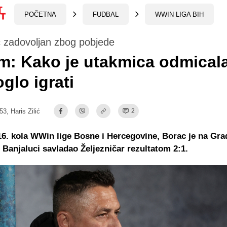
POČETNA
FUDBAL
WWIN LIGA BIH
ć zadovoljan zbog pobjede
: Kako je utakmica odmicala
glo igrati
:53,
Haris Zilić
2
16. kola WWin lige Bosne i Hercegovine, Borac je na Gr
 Banjaluci savladao Željezničar rezultatom 2:1.