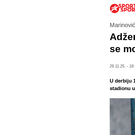
Marinovi
Adžem
se mo
29.11.25. - 18
U derbiju 
stadionu u