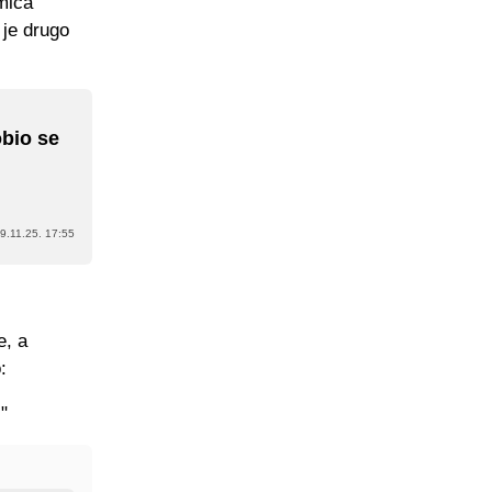
mica
 je drugo
obio se
9.11.25. 17:55
e, a
:
"