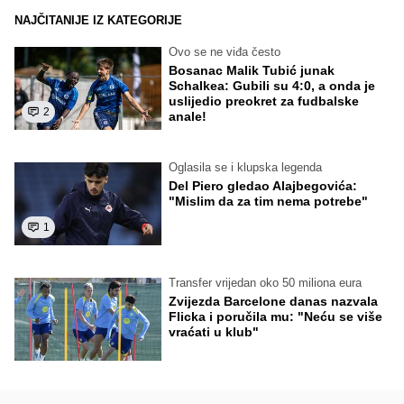
NAJČITANIJE IZ KATEGORIJE
Ovo se ne viđa često
Bosanac Malik Tubić junak
Schalkea: Gubili su 4:0, a onda je
uslijedio preokret za fudbalske
2
anale!
Oglasila se i klupska legenda
Del Piero gledao Alajbegovića:
"Mislim da za tim nema potrebe"
1
Transfer vrijedan oko 50 miliona eura
Zvijezda Barcelone danas nazvala
Flicka i poručila mu: "Neću se više
vraćati u klub"