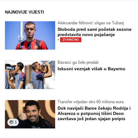
NAJNOVIJE VIJESTI
Aleksandar Mitrović stigao na Tušanj
Sloboda pred sami početak sezone
predstavila novo pojačanje
·
ZVANIČNO
Bavarci ga žele prodati
Iskusni veznjak višak u Bayernu
Transfer vrijedan oko 60 miliona eura
Dok navijači Barce čekaju Rodrija i
Alvareza u potpunoj tišini Deco
završava još jedan sjajan potpis
1