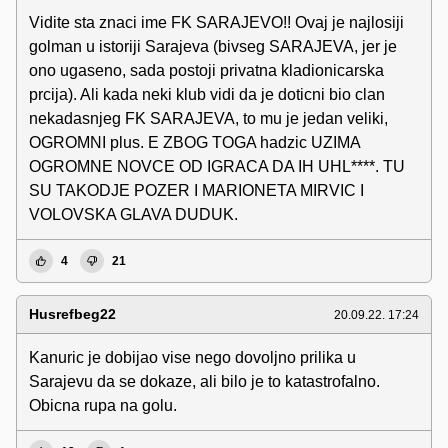
Vidite sta znaci ime FK SARAJEVO!! Ovaj je najlosiji
golman u istoriji Sarajeva (bivseg SARAJEVA, jer je
ono ugaseno, sada postoji privatna kladionicarska
prcija). Ali kada neki klub vidi da je doticni bio clan
nekadasnjeg FK SARAJEVA, to mu je jedan veliki,
OGROMNI plus. E ZBOG TOGA hadzic UZIMA
OGROMNE NOVCE OD IGRACA DA IH UHL****. TU
SU TAKODJE POZER I MARIONETA MIRVIC I
VOLOVSKA GLAVA DUDUK.
4
21
Husrefbeg22
20.09.22. 17:24
Kanuric je dobijao vise nego dovoljno prilika u
Sarajevu da se dokaze, ali bilo je to katastrofalno.
Obicna rupa na golu.