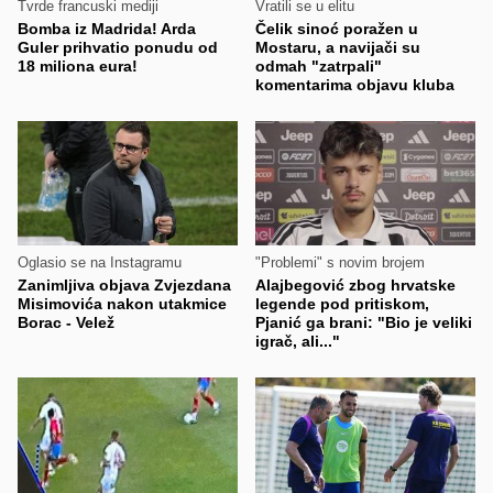
Tvrde francuski mediji
Vratili se u elitu
Bomba iz Madrida! Arda
Čelik sinoć poražen u
Guler prihvatio ponudu od
Mostaru, a navijači su
18 miliona eura!
odmah "zatrpali"
komentarima objavu kluba
Oglasio se na Instagramu
"Problemi" s novim brojem
Zanimljiva objava Zvjezdana
Alajbegović zbog hrvatske
Misimovića nakon utakmice
legende pod pritiskom,
Borac - Velež
Pjanić ga brani: "Bio je veliki
igrač, ali..."