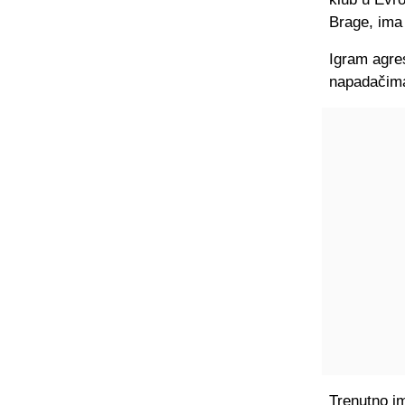
Brage, ima
Igram agre
napadačima
Trenutno im