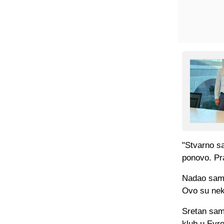
"Stvarno s
ponovo. Pr
Nadao sam s
Ovo su nek
Sretan sam
klub u Evro