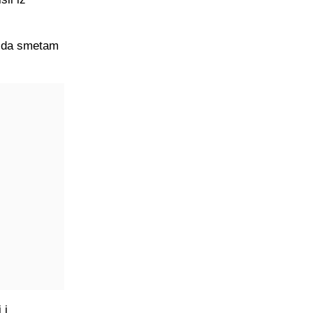
m da smetam
 i