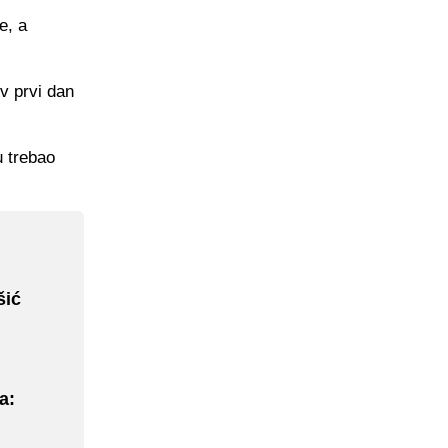
e, a
ov prvi dan
u trebao
šić
a: