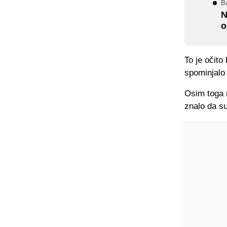
Ba
N
o
To je očito
spominjalo 
Osim toga n
znalo da su