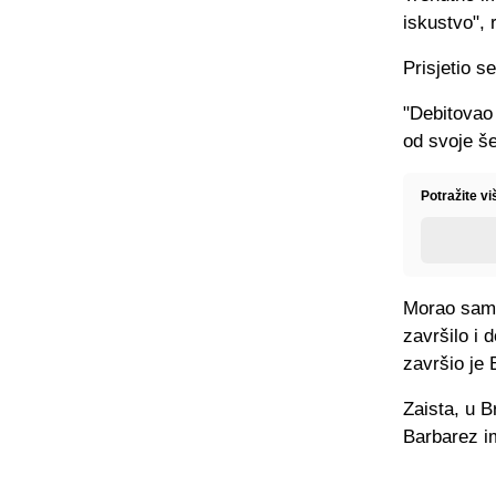
iskustvo", 
Prisjetio s
"Debitovao 
od svoje še
Potražite vi
Morao sam d
završilo i 
završio je 
Zaista, u B
Barbarez im