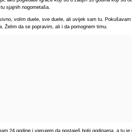
 tu sjajnih nogometaša.
sivno, volim duele, sve duele, ali uvijek sam tu. Pokušava
. Želim da se popravim, ali i da pomognem timu.
am 24 godine i vjerujem da postaješ bolji godinama, a tu je i