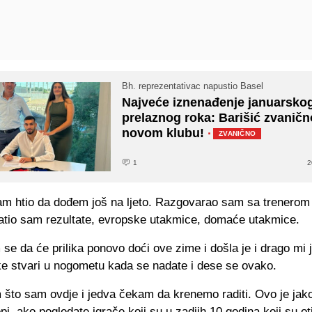
Bh. reprezentativac napustio Basel
Najveće iznenađenje januarsko
prelaznog roka: Barišić zvaničn
novom klubu!
·
ZVANIČNO
1
2
am htio da dođem još na ljeto. Razgovarao sam sa trenerom
atio sam rezultate, evropske utakmice, domaće utakmice.
e da će prilika ponovo doći ove zime i došla je i drago mi j
e stvari u nogometu kada se nadate i dese se ovako.
 što sam ovdje i jedva čekam da krenemo raditi. Ovo je jak
pi, ako pogledate igrače koji su u zadjih 10 godina koji su oti