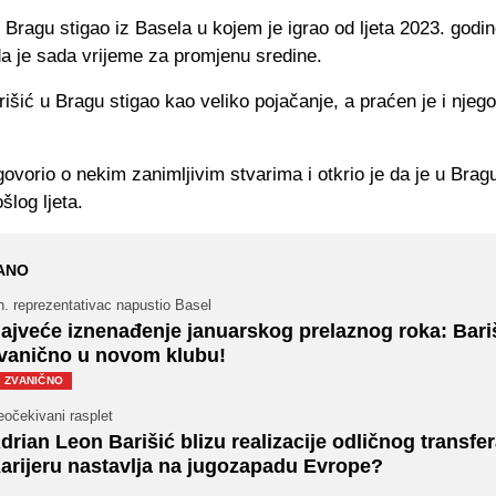
u Bragu stigao iz Basela u kojem je igrao od ljeta 2023. godin
da je sada vrijeme za promjenu sredine.
rišić u Bragu stigao kao veliko pojačanje, a praćen je i njeg
 govorio o nekim zanimljivim stvarima i otkrio je da je u Brag
ošlog ljeta.
ANO
. reprezentativac napustio Basel
ajveće iznenađenje januarskog prelaznog roka: Bari
vanično u novom klubu!
ZVANIČNO
očekivani rasplet
drian Leon Barišić blizu realizacije odličnog transfer
arijeru nastavlja na jugozapadu Evrope?