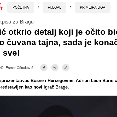
POČETNA
FUDBAL
PRIMEIRA LIGA
tpisa za Bragu
ć otkrio detalj koji je očito bi
o čuvana tajna, sada je kona
 sve!
:42,
Esmer Oštraković
eprezentativac Bosne i Hercegovine, Adrian Leon Barišić
redstavljen kao novi igrač Brage.