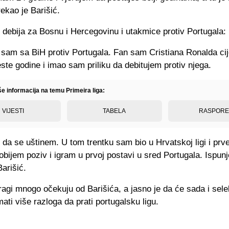
rekao je Barišić.
e debija za Bosnu i Hercegovinu i utakmice protiv Portugala:
sam sa BiH protiv Portugala. Fan sam Cristiana Ronalda cije
ste godine i imao sam priliku da debitujem protiv njega.
še informacija na temu Primeira liga:
VIJESTI
TABELA
RASPOR
a se uštinem. U tom trentku sam bio u Hrvatskoj ligi i prv
dobijem poziv i igram u prvoj postavi u sred Portugala. Ispunj
Barišić.
ragi mnogo očekuju od Barišića, a jasno je da će sada i sele
ati više razloga da prati portugalsku ligu.