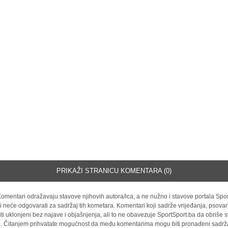
PRIKAŽI STRANICU KOMENTARA (0)
omentari odražavaju stavove njihovih autora/ica, a ne nužno i stavove portala Spor
i neće odgovarati za sadržaj tih kometara. Komentari koji sadrže vrijeđanja, psovan
iti uklonjeni bez najave i objašnjenja, ali to ne obavezuje SportSport.ba da obriše
la. Čitanjem prihvatate mogućnost da među komentarima mogu biti pronađeni sadrža