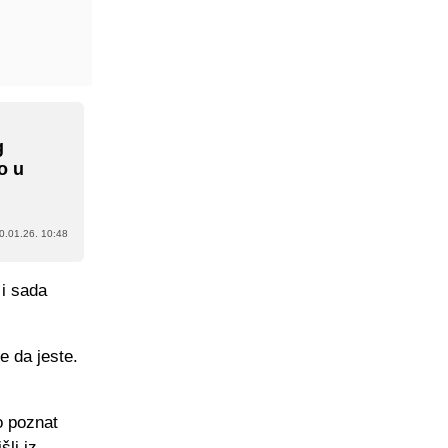
g
o u
0.01.26. 10:48
 i sada
e da jeste.
o poznat
šli iz