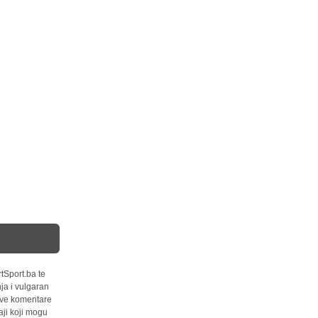
tSport.ba te
ja i vulgaran
 sve komentare
ji koji mogu