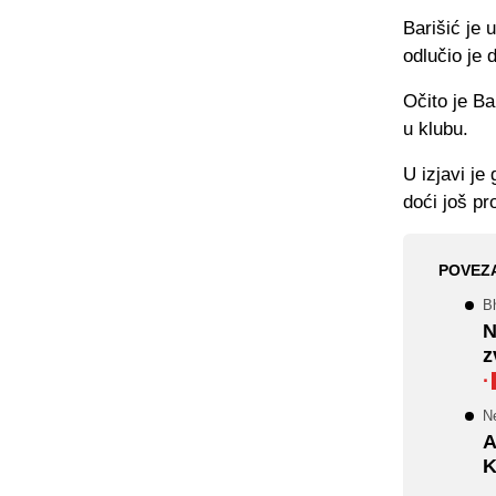
Barišić je 
odlučio je 
Očito je Ba
u klubu.
U izjavi je
doći još pr
POVEZ
Bh
N
z
·
Ne
A
K