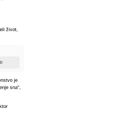
li život,
ED
enstvo je
enje sna",
ktor