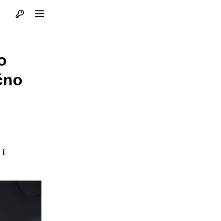
Otvori profil
Otvori meni
o
čno
 i