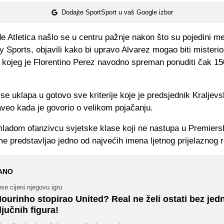
Dodajte SportSport u vaš Google izbor
e Atletica našlo se u centru pažnje nakon što su pojedini me
y Sports, objavili kako bi upravo Alvarez mogao biti misterio
a kojeg je Florentino Perez navodno spreman ponuditi čak 15
se uklapa u gotovo sve kriterije koje je predsjednik Kraljev
veo kada je govorio o velikom pojačanju.
mladom ofanzivcu svjetske klase koji ne nastupa u Premiersh
me predstavljao jedno od najvećih imena ljetnog prijelaznog 
ANO
se cijeni njegovu igru
ourinho stopirao United? Real ne želi ostati bez jed
ljučnih figura!