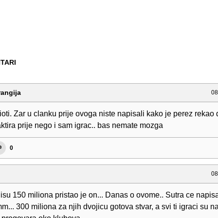
TARI
angija
08
dioti. Zar u clanku prije ovoga niste napisali kako je perez rekao
aktira prije nego i sam igrac.. bas nemate mozga
0
08
isu 150 miliona pristao je on... Danas o ovome.. Sutra ce napisa
. 300 miliona za njih dvojicu gotova stvar, a svi ti igraci su n