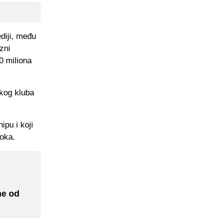
diji, među
zni
0 miliona
skog kluba
ipu i koji
roka.
ne od