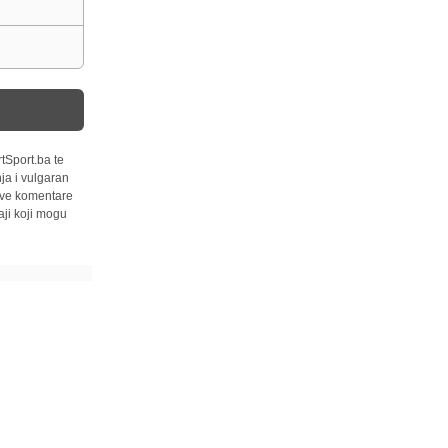
tSport.ba te
ja i vulgaran
 sve komentare
ji koji mogu