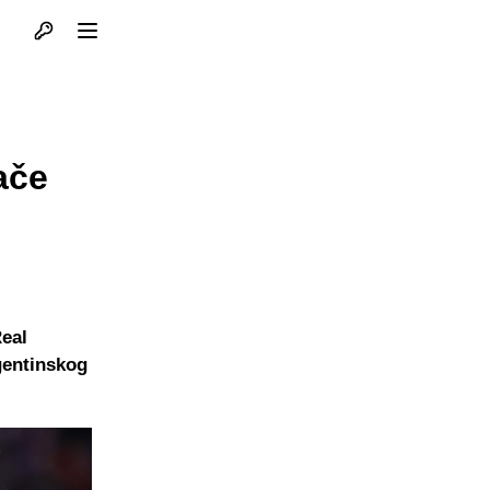
Otvori profil
Otvori meni
ače
Real
gentinskog