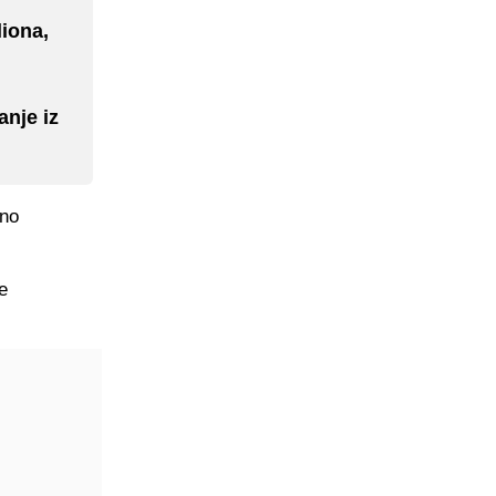
iona,
anje iz
uno
e