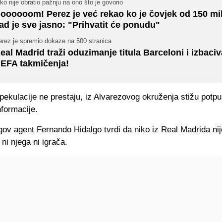
ko nije obratio pažnju na ono što je govorio
oooooom! Perez je već rekao ko je čovjek od 150 mil
ad je sve jasno: "Prihvatit će ponudu"
erez je spremio dokaze na 500 stranica
eal Madrid traži oduzimanje titula Barceloni i izbaciv
EFA takmičenja!
pekulacije ne prestaju, iz Alvarezovog okruženja stižu potp
nformacije.
ov agent Fernando Hidalgo tvrdi da niko iz Real Madrida nij
 ni njega ni igrača.