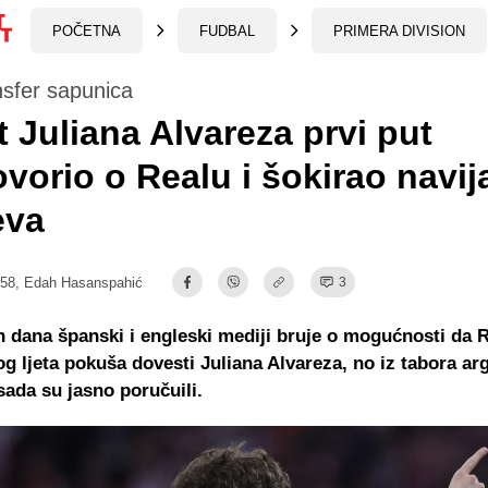
POČETNA
FUDBAL
PRIMERA DIVISION
nsfer sapunica
 Juliana Alvareza prvi put
vorio o Realu i šokirao navij
eva
:58,
Edah Hasanspahić
3
h dana španski i engleski mediji bruje o mogućnosti da 
g ljeta pokuša dovesti Juliana Alvareza, no iz tabora ar
ada su jasno poručuili.