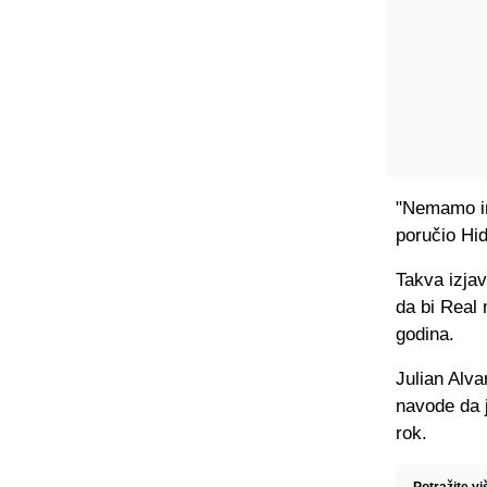
"Nemamo inf
poručio Hi
Takva izjav
da bi Real 
godina.
Julian Alva
navode da j
rok.
Potražite vi