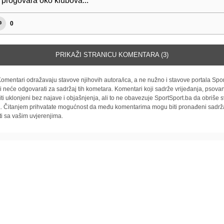
 progovara oko klubova...
0
PRIKAŽI STRANICU KOMENTARA (3)
omentari odražavaju stavove njihovih autora/ica, a ne nužno i stavove portala Spor
i neće odgovarati za sadržaj tih kometara. Komentari koji sadrže vrijeđanja, psovan
iti uklonjeni bez najave i objašnjenja, ali to ne obavezuje SportSport.ba da obriše
la. Čitanjem prihvatate mogućnost da među komentarima mogu biti pronađeni sadrža
ti sa vašim uvjerenjima.