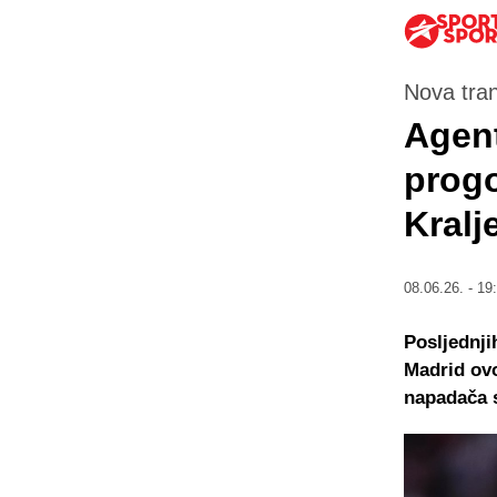
Nova tra
Agent
progo
Kralj
08.06.26. - 19
Posljednji
Madrid ovo
napadača s