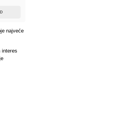
ED
oje najveće
n interes
je