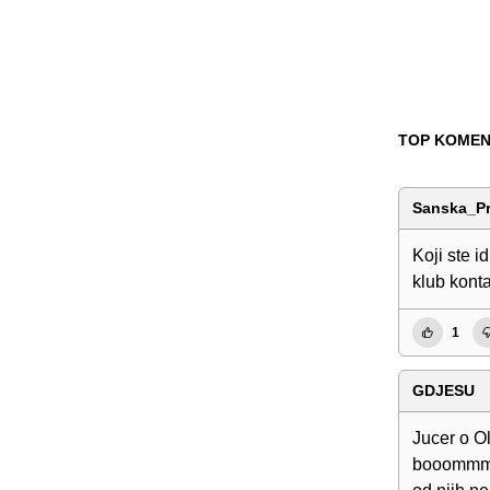
TOP KOMEN
Sanska_Pr
Koji ste i
klub kont
1
GDJESU
Jucer o Ol
booommmm..