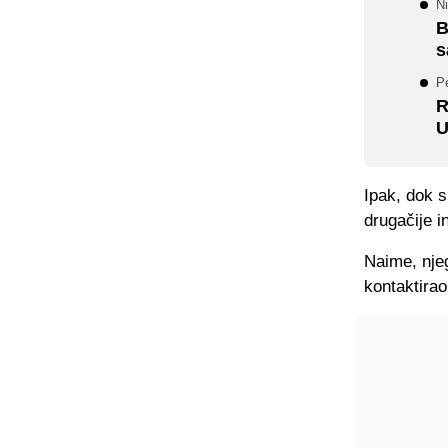
Ni
B
s
P
R
U
Ipak, dok s
drugačije i
Naime, njeg
kontaktirao