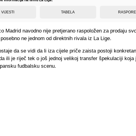
VIJESTI
TABELA
RASPOR
ico Madrid navodno nije pretjerano raspoložen za prodaju sv
 posebno ne jednom od direktnih rivala iz La Lige.
staje da se vidi da li iza cijele priče zaista postoji konkreta
 ili je riječ tek o još jednoj velikoj transfer špekulaciji koja 
pansku fudbalsku scenu.