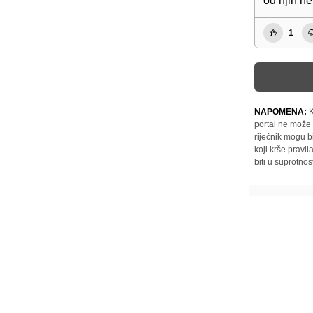
od njih ne
1
NAPOMENA:
K
portal ne može 
riječnik mogu b
koji krše pravi
biti u suprotnos