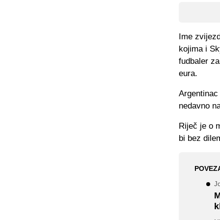
Ime zvijezd
kojima i Sk
fudbaler z
eura.
Argentinac 
nedavno na
Riječ je o 
bi bez dile
POVEZ
Jo
M
k