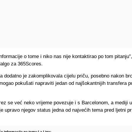
ormacije o tome i niko nas nije kontaktirao po tom pitanju",
dalgo za 365Scores.
a dodatno je zakomplikovala cijelu priču, posebno nakon bro
mogao pokušati napraviti jedan od najšokantnijih transfera po
rez se već neko vrijeme povezuje i s Barcelonom, a mediji u
e upravo njegov status jedna od najvećih tema pred ljetni pri
še informacija na temu La Liga: