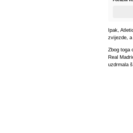
Ipak, Atlet
zvijezde, a
Zbog toga o
Real Madrida
uzdrmala š