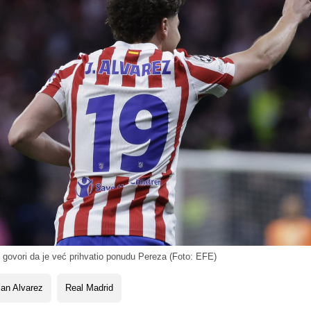
govori da je već prihvatio ponudu Pereza (Foto: EFE)
ian Alvarez
Real Madrid