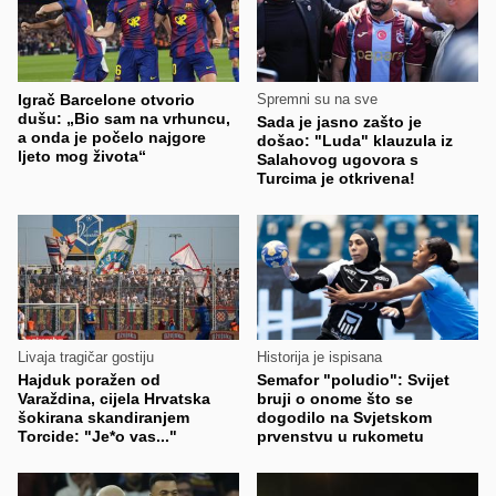
Igrač Barcelone otvorio
Spremni su na sve
dušu: „Bio sam na vrhuncu,
Sada je jasno zašto je
a onda je počelo najgore
došao: "Luda" klauzula iz
ljeto mog života“
Salahovog ugovora s
Turcima je otkrivena!
Livaja tragičar gostiju
Historija je ispisana
Hajduk poražen od
Semafor "poludio": Svijet
Varaždina, cijela Hrvatska
bruji o onome što se
šokirana skandiranjem
dogodilo na Svjetskom
Torcide: "Je*o vas..."
prvenstvu u rukometu