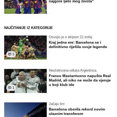
najgore ljeto mog života“
NAJČITANIJE IZ KATEGORIJE
Osvojio je s ekipom 21 trofej
Kraj jedne ere: Barcelona se i
definitivno riješila svoje legende
5
Neočekivana odluka Argentinca
Franco Mastantuono napušta Real
Madrid, ali niko ne može da vjeruje
u koji klub ide
1
Jačaju tim
Barcelona oborila rekord novim
ulaznim transferom