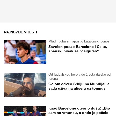
NAJNOVIJE VIJESTI
Mladi fudbaler napustio katalonski ponos
Završen posao Barcelone i Celte,
španski prvak se "osigurao"
Od fudbalskog heroja do života daleko od
terena
Golom odveo Srbiju na Mundijal, a
sada uživa na gliseru uz tompus
Igrač Barcelone otvorio dušu: „Bio
sam na vrhuncu, a onda je počelo