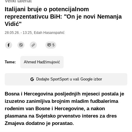
Veliki talenat
Italijani bruje o potencijalnom
reprezentativcu BiH: "On je novi Nemanja
Vidić"
28.05.26. - 13:25,
Edah Hasanspahić
5
Teme:
Ahmed Hadžimujović
Dodajte SportSport u vaš Google izbor
Bosna i Hercegovina posljednjih mjeseci postala je
izuzetno zanimljiva brojnim mladim fudbalerima
rođenim van Bosne i Hercegovine, a nakon
plasmana na Svjetsko prvenstvo interes za dres
Zmajeva dodatno je porastao.