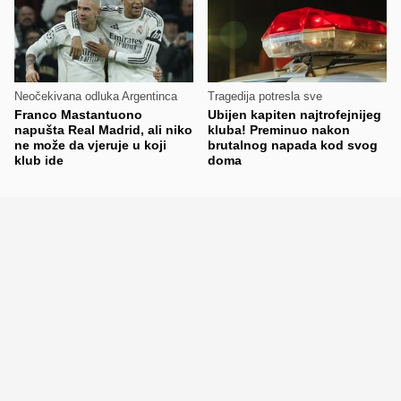
Neočekivana odluka Argentinca
Tragedija potresla sve
Franco Mastantuono
Ubijen kapiten najtrofejnijeg
napušta Real Madrid, ali niko
kluba! Preminuo nakon
ne može da vjeruje u koji
brutalnog napada kod svog
klub ide
doma