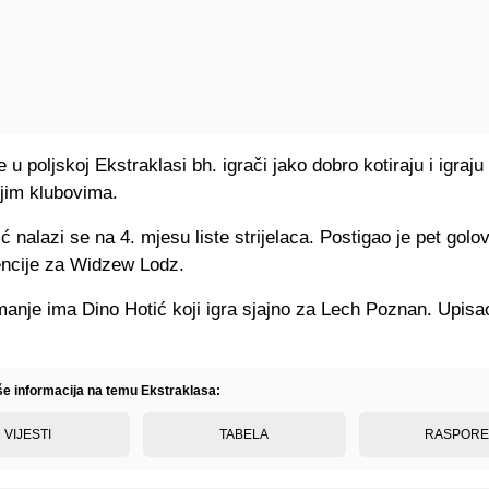
u poljskoj Ekstraklasi bh. igrači jako dobro kotiraju i igraju
ojim klubovima.
 nalazi se na 4. mjesu liste strijelaca. Postigao je pet golo
tencije za Widzew Lodz.
anje ima Dino Hotić koji igra sjajno za Lech Poznan. Upisao
.
iše informacija na temu Ekstraklasa:
VIJESTI
TABELA
RASPOR