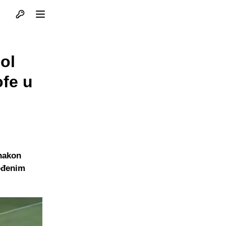
Otvori profil
Otvori meni
ol
ofe u
 nakon
gođenim