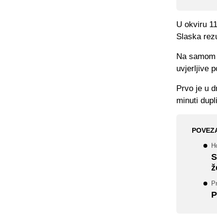
U okviru 11
Slaska rezu
Na samom uv
uvjerljive 
Prvo je u d
minuti dupl
POVEZ
Ho
S
ž
Pr
P