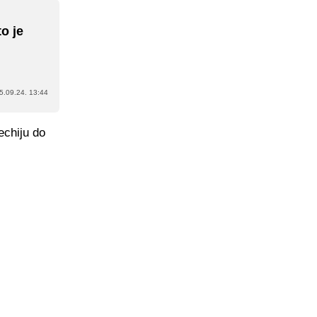
o je
5.09.24. 13:44
echiju do