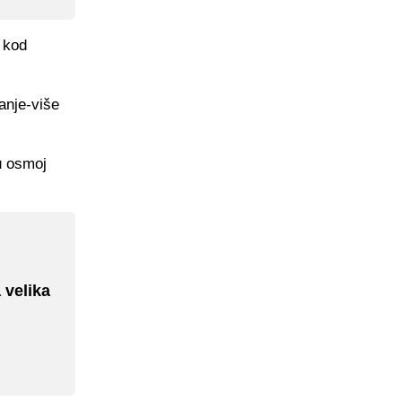
u kod
anje-više
u osmoj
 velika