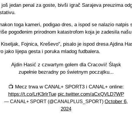
još jedan penal za goste, bivši igrač Sarajeva preuzima odg
tativu.
 nakon toga kameri, podigao dres, a ispod se nalazio natpis
više pogođenim prirodnom katastrofom koja je zadesila našu
 Kiseljak, Fojnica, Kreševo", pisalo je ispod dresa Ajdina Has
vo jako lijepa gesta i poruka mladog fudbalera.
Ajdin Hasić z czwartym golem dla Cracovii! Śląsk
zupełnie bezradny po świetnym początku...
📺 Mecz trwa w CANAL+ SPORT3 i CANAL+ online:
https://t.co/LrK3rlrTue
pic.twitter.com/aCxQVLD7WP
October 6,
— CANAL+ SPORT (@CANALPLUS_SPORT)
2024