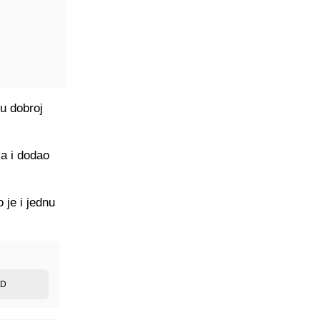
 u dobroj
va i dodao
 je i jednu
ED