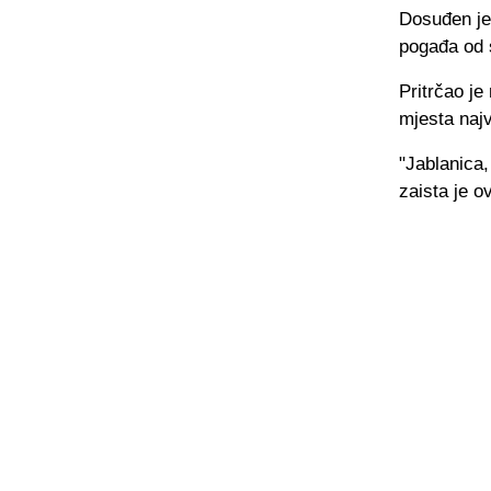
Dosuđen je 
pogađa od s
Pritrčao je
mjesta naj
"Jablanica,
zaista je o