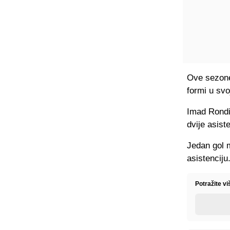
Ove sezone 
formi u sv
Imad Rondić
dvije asis
Jedan gol m
asistenciju
Potražite v