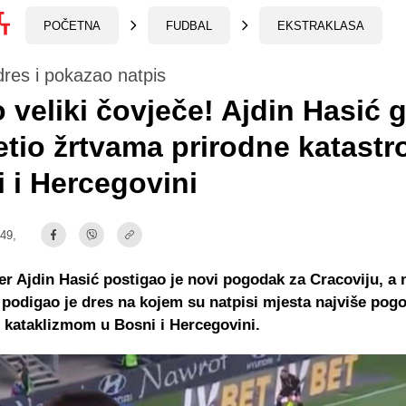
POČETNA
FUDBAL
EKSTRAKLASA
res i pokazao natpis
 veliki čovječe! Ajdin Hasić g
tio žrtvama prirodne katastr
 i Hercegovini
:49,
er Ajdin Hasić postigao je novi pogodak za Cracoviju, a
podigao je dres na kojem su natpisi mjesta najviše po
 kataklizmom u Bosni i Hercegovini.