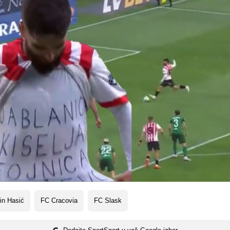
in Hasić
FC Cracovia
FC Slask