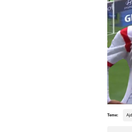
Teme:
Ajd