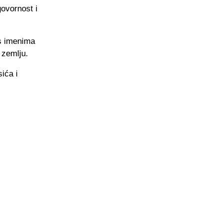
ovornost i
 s imenima
 zemlju.
ića i