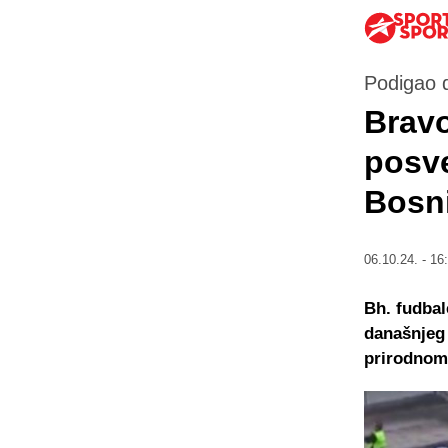
Podigao d
Bravo
posve
Bosni
06.10.24. - 16
Bh. fudbal
današnjeg 
prirodnom