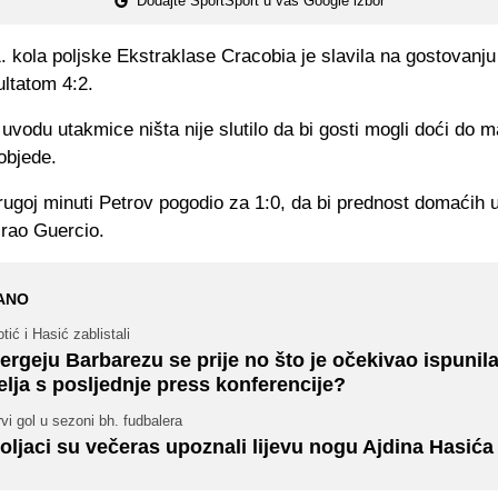
Dodajte SportSport u vaš Google izbor
. kola poljske Ekstraklase Cracobia je slavila na gostovanj
ltatom 4:2.
odu utakmice ništa nije slutilo da bi gosti mogli doći do m
pobjede.
rugoj minuti Petrov pogodio za 1:0, da bi prednost domaćih 
irao Guercio.
ANO
tić i Hasić zablistali
ergeju Barbarezu se prije no što je očekivao ispunila
elja s posljednje press konferencije?
vi gol u sezoni bh. fudbalera
oljaci su večeras upoznali lijevu nogu Ajdina Hasića