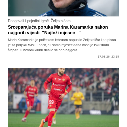
Reagovali i pojedini igrači Željezničara
Srceparajuća poruka Marina Karamarka nakon
najgorih vijesti: "Najteži mjesec..."
Marin Karamarko je početkom februara napustio Željezničar i potpisao
je za poljsku Wislu Plock, ali samo mjesec dana kasnije iskusnom
štoperu u novom klubu desilo se ono najgore.
17.03.26. 23:15