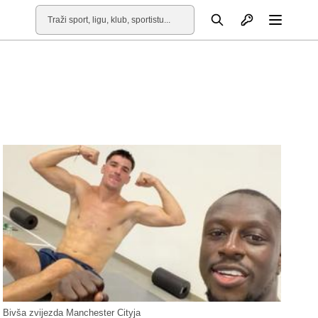
Otvori profil
Pretraga
Otvori
Bivša zvijezda Manchester Cityja