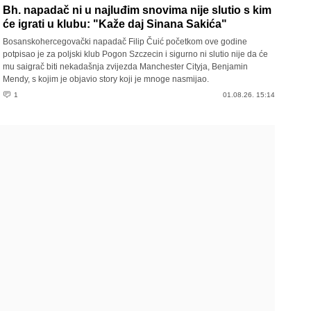
Bh. napadač ni u najluđim snovima nije slutio s kim
će igrati u klubu: "Kaže daj Sinana Sakića"
Bosanskohercegovački napadač Filip Čuić početkom ove godine
potpisao je za poljski klub Pogon Szczecin i sigurno ni slutio nije da će
mu saigrač biti nekadašnja zvijezda Manchester Cityja, Benjamin
Mendy, s kojim je objavio story koji je mnoge nasmijao.
1
01.08.26. 15:14