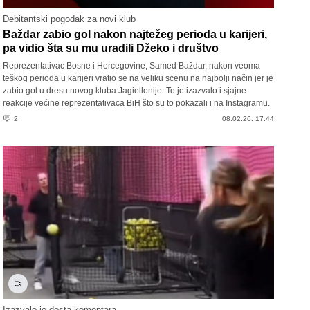
Debitantski pogodak za novi klub
Baždar zabio gol nakon najtežeg perioda u karijeri,
pa vidio šta su mu uradili Džeko i društvo
Reprezentativac Bosne i Hercegovine, Samed Baždar, nakon veoma
teškog perioda u karijeri vratio se na veliku scenu na najbolji način jer je
zabio gol u dresu novog kluba Jagiellonije. To je izazvalo i sjajne
reakcije većine reprezentativaca BiH što su to pokazali i na Instagramu.
2
08.02.26. 17:44
Izazvalo je dosta komentara