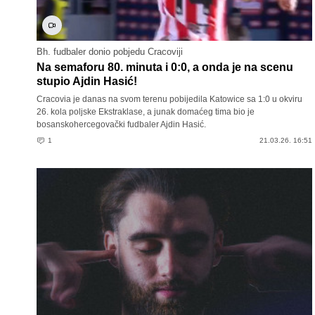
Bh. fudbaler donio pobjedu Cracoviji
Na semaforu 80. minuta i 0:0, a onda je na scenu
stupio Ajdin Hasić!
Cracovia je danas na svom terenu pobijedila Katowice sa 1:0 u okviru
26. kola poljske Ekstraklase, a junak domaćeg tima bio je
bosanskohercegovački fudbaler Ajdin Hasić.
1
21.03.26. 16:51