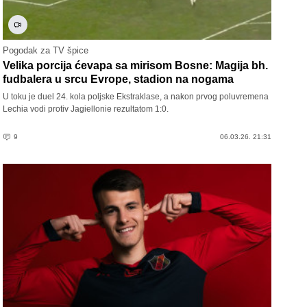
Pogodak za TV špice
Velika porcija ćevapa sa mirisom Bosne: Magija bh.
fudbalera u srcu Evrope, stadion na nogama
U toku je duel 24. kola poljske Ekstraklase, a nakon prvog poluvremena
Lechia vodi protiv Jagiellonie rezultatom 1:0.
9
06.03.26. 21:31