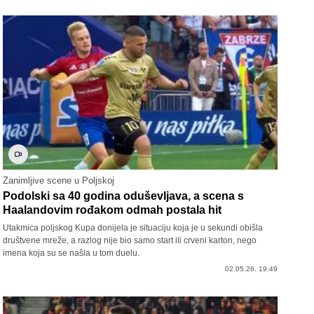
Zanimljive scene u Poljskoj
Podolski sa 40 godina oduševljava, a scena s
Haalandovim rođakom odmah postala hit
Utakmica poljskog Kupa donijela je situaciju koja je u sekundi obišla
društvene mreže, a razlog nije bio samo start ili crveni karton, nego
imena koja su se našla u tom duelu.
02.05.26. 19:49