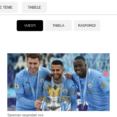
E TEME
TABELE
VIJESTI
TABELA
RASPORED
Spreman rasprodati sve