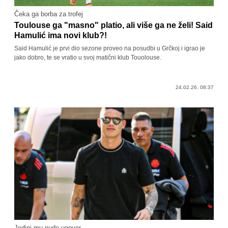
Čeka ga borba za trofej
Toulouse ga "masno" platio, ali više ga ne želi! Said
Hamulić ima novi klub?!
Said Hamulić je prvi dio sezone proveo na posudbi u Grčkoj i igrao je
jako dobro, te se vratio u svoj matični klub Touolouse.
24.02.26. 08:37
Jedini mu nude ugovor