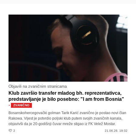
Objavili na zvaničnim stranicama
Klub završio transfer mladog bh. reprezentativca,
predstavljanje je bilo posebno: "I am from Bosnia"
·
ZVANIČNO
Bosanskohercegovački golman Tarik Karić zvanično je postao novi član
Rakowa. Vijest je potvrdio poljski klub putem svojih zvaničnih kanala,
objavivši da je 20-godišnji čuvar mreže stigao iz FK Velež Mostar.
2
21.06.26. 19:32