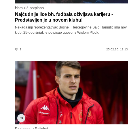
Hamulić potpisao
Najčudnije lice bh. fudbala oživljava karijeru -
Predstavljen je u novom klubu!
Nekadašnji reprezentativac Bosne i Hercegovine Said Hamulić ima novi
klub. 25-godišnjak je potpisao ugovor s Wislom Plock.
3
25.02.26. 13:13
Prvijenac u Poljskoj