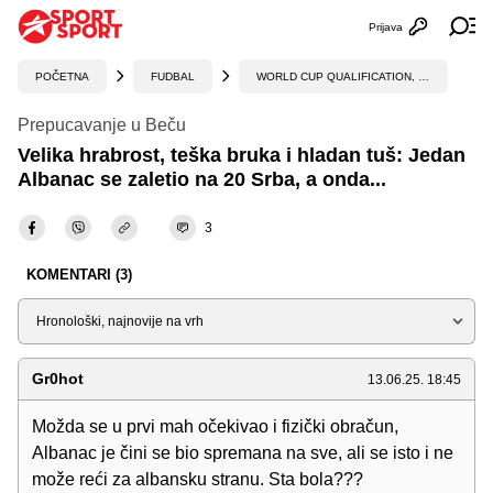
Prijava
Otvori profi
Ot
POČETNA
FUDBAL
WORLD CUP QUALIFICATION, UEFA
Prepucavanje u Beču
Velika hrabrost, teška bruka i hladan tuš: Jedan
Albanac se zaletio na 20 Srba, a onda...
3
KOMENTARI (3)
Sortiraj
Gr0hot
13.06.25. 18:45
Možda se u prvi mah očekivao i fizički obračun,
Albanac je čini se bio spremana na sve, ali se isto i ne
može reći za albansku stranu. Sta bola???