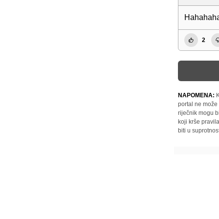
Hahahaha
2
NAPOMENA:
K
portal ne može 
riječnik mogu b
koji krše pravi
biti u suprotnos