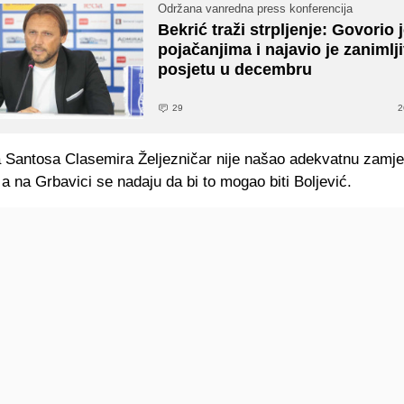
Održana vanredna press konferencija
Bekrić traži strpljenje: Govorio 
pojačanjima i najavio je zanimlj
posjetu u decembru
29
2
 Santosa Clasemira Željezničar nije našao adekvatnu zamj
o, a na Grbavici se nadaju da bi to mogao biti Boljević.