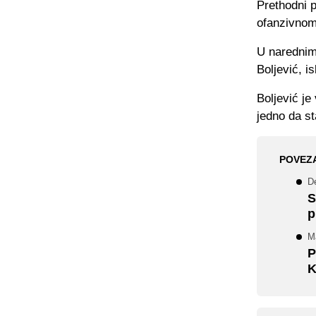
Prethodni p
ofanzivnom 
U narednim 
Boljević, i
Boljević je
jedno da st
POVEZ
De
S
p
Ma
P
K