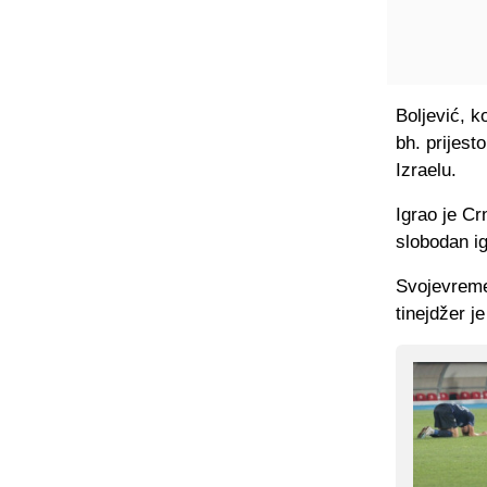
Boljević, k
bh. prijest
Izraelu.
Igrao je Cr
slobodan i
Svojevremen
tinejdžer j