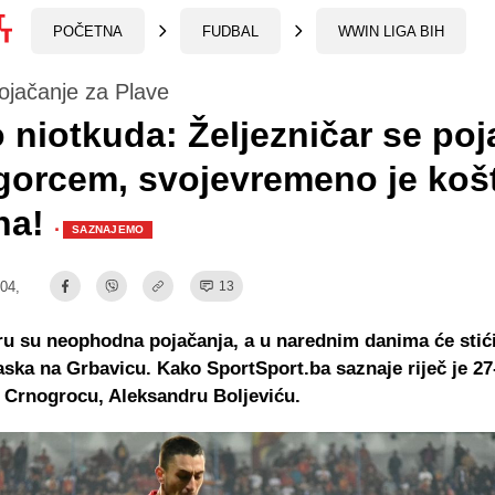
POČETNA
FUDBAL
WWIN LIGA BIH
ojačanje za Plave
 niotkuda: Željezničar se po
orcem, svojevremeno je koš
na!
·
SAZNAJEMO
:04,
13
ru su neophodna pojačanja, a u narednim danima će stići
ska na Grbavicu. Kako SportSport.ba saznaje riječ je 27
 Crnogrocu, Aleksandru Boljeviću.