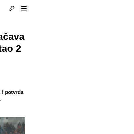
Otvori profil
Otvori meni
jačava
tao 2
 i potvrda
-