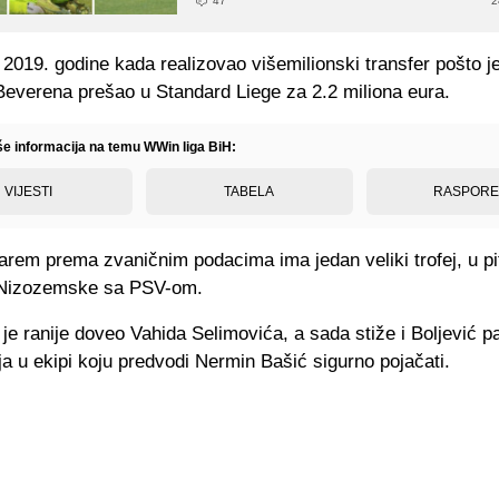
47
2
to 2019. godine kada realizovao višemilionski transfer pošto je
everena prešao u Standard Liege za 2.2 miliona eura.
iše informacija na temu WWin liga BiH:
VIJESTI
TABELA
RASPOR
barem prema zvaničnim podacima ima jedan veliki trofej, u pi
 Nizozemske sa PSV-om.
 je ranije doveo Vahida Selimovića, a sada stiže i Boljević p
a u ekipi koju predvodi Nermin Bašić sigurno pojačati.