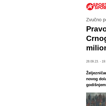
Zvučno p
Pravo
Crnog
milio
28.09.23. - 19
Željezniča
novog dola
godišnjem