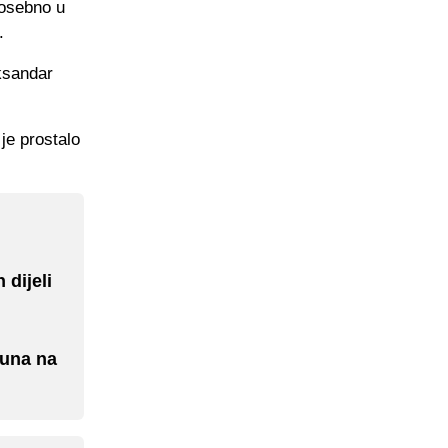
posebno u
.
eksandar
je prostalo
 dijeli
čuna na