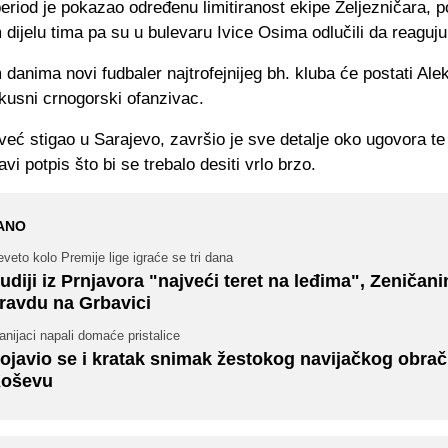
eriod je pokazao određenu limitiranost ekipe Željezničara, 
dijelu tima pa su u bulevaru Ivice Osima odlučili da reaguju
danima novi fudbaler najtrofejnijeg bh. kluba će postati Al
skusni crnogorski ofanzivac.
 već stigao u Sarajevo, završio je sve detalje oko ugovora te 
avi potpis što bi se trebalo desiti vrlo brzo.
ANO
veto kolo Premije lige igraće se tri dana
udiji iz Prnjavora "najveći teret na leđima", Zeničanin
ravdu na Grbavici
nijaci napali domaće pristalice
ojavio se i kratak snimak žestokog navijačkog obra
oševu