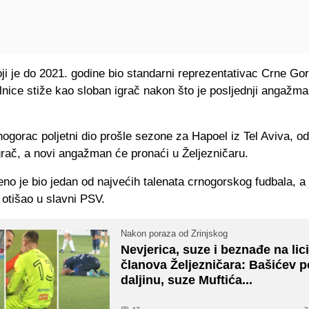
oji je do 2021. godine bio standarni reprezentativac Crne Gor
olnice stiže kao sloban igrač nakon što je posljednji angažm
nogorac poljetni dio prošle sezone za Hapoel iz Tel Aviva, od 
grač, a novi angažman će pronaći u Željezničaru.
o je bio jedan od najvećih talenata crnogorskog fudbala, a
e otišao u slavni PSV.
Nakon poraza od Zrinjskog
Nevjerica, suze i beznađe na li
članova Željezničara: Bašićev p
daljinu, suze Muftića...