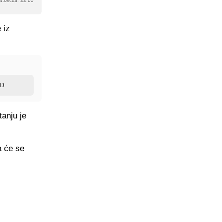
4.09.23. 22:05
 iz
ED
tanju je
a će se