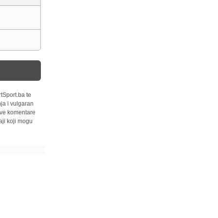
tSport.ba te
ja i vulgaran
 sve komentare
ji koji mogu