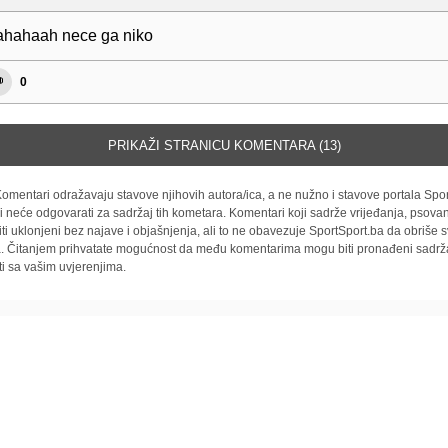
hahaah nece ga niko
0
PRIKAŽI STRANICU KOMENTARA (13)
omentari odražavaju stavove njihovih autora/ica, a ne nužno i stavove portala Spor
i neće odgovarati za sadržaj tih kometara. Komentari koji sadrže vrijeđanja, psovan
iti uklonjeni bez najave i objašnjenja, ali to ne obavezuje SportSport.ba da obriše
la. Čitanjem prihvatate mogućnost da među komentarima mogu biti pronađeni sadrža
ti sa vašim uvjerenjima.