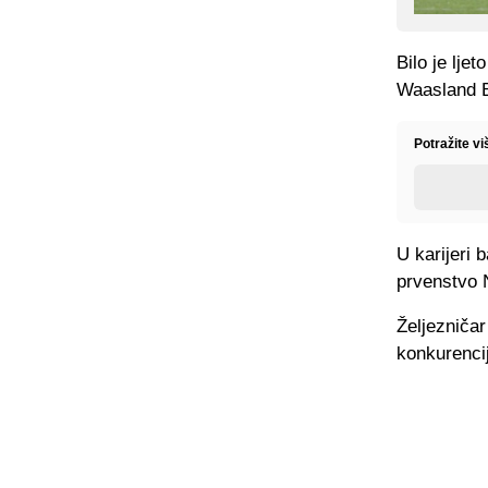
Bilo je lje
Waasland B
Potražite v
U karijeri 
prvenstvo
Željezničar
konkurencij