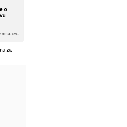
je o
ivu
6.09.23. 12:42
enu za