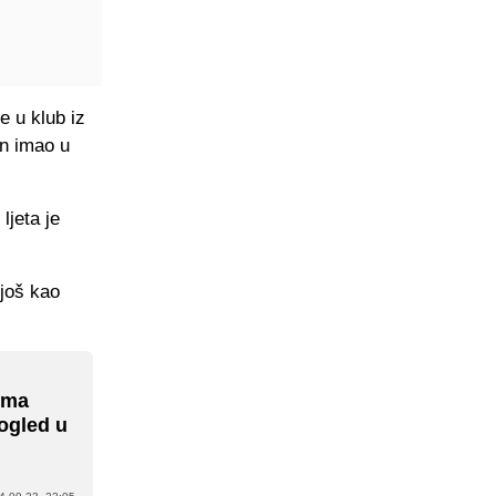
e u klub iz
an imao u
ljeta je
 još kao
cima
ogled u