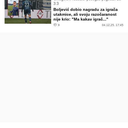
3:3
Boljević dobio nagradu za igrača
utakmice, ali svoju razočaranost
nije krio: "Ma kakav igrač..."
9
04.12.25. 17:45