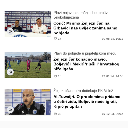
Plavi najavili sutrašnji duel protiv
Širokobriježana
Ćorić: Mi smo Željezničar, na
Grbavici nas uvijek zanima samo
pobjeda
14
02.08.24. 10:17
Plavi do pobjede u prijateljskom meču
Željezničar konačno slavio,
Boljević i Mekić 'riješili' hrvatskog
niželigaša
15
24.01.24. 14:50
Željezničar sutra dočekuje FK Velež
Al-Tuwaijri: O problemima pričamo
u četiri zida, Boljević neće igrati,
Krpić je upitan
33
07.12.23. 09:45