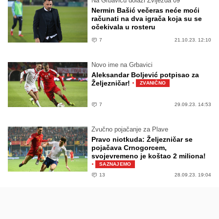
Na Grbavicu dolazi Zvijezda 09
Nermin Bašić večeras neće moći
računati na dva igrača koja su se
očekivala u rosteru
7
21.10.23. 12:10
Novo ime na Grbavici
Aleksandar Boljević potpisao za
·
Željezničar!
ZVANIČNO
7
29.09.23. 14:53
Zvučno pojačanje za Plave
Pravo niotkuda: Željezničar se
pojačava Crnogorcem,
svojevremeno je koštao 2 miliona!
·
SAZNAJEMO
13
28.09.23. 19:04