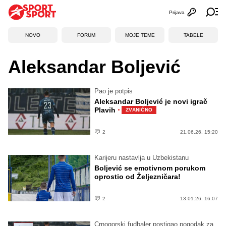
Prijava
Otvori profi
Ot
NOVO
FORUM
MOJE TEME
TABELE
Aleksandar Boljević
Pao je potpis
Aleksandar Boljević je novi igrač
·
Plavih
ZVANIČNO
2
21.06.26. 15:20
Karijeru nastavlja u Uzbekistanu
Boljević se emotivnom porukom
oprostio od Željezničara!
2
13.01.26. 16:07
Crnogorski fudbaler postigao pogodak za