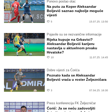
Ponovo postao otac
Na putu za Koper Aleksandar
Boljević saznao najbolje moguće
vijesti
5
15.07.25. 13:50
Pojavile su se nezvanične informacije
Rijeka kupuje na Grbavici?
Aleksandar Boljević karijeru
nastavlja u aktuelnom prvaku
Hrvatske?
10
11.07.25. 14:45
Dobre vijesti za Ćorića
Poznato kada se Aleksandar
Boljević vraća u roster Željezničara
3
07.04.25. 16:30
Press konferencija FK Željezničar
Ćorić: Ja se neću zadovoljiti