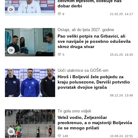
četvrtim mjestom, očekuje nas
dobar derbi
8
21.02.25. 14:17
Ostaje, ali do ljeta 2027. godine
Pao veliki potpis na Grbavici, ali
sve navijače je posebno oduševila
skroz druga stvar
5
25.01.25. 16:35
Uoči utakmice sa GOŠK-om
Hiroš i Boljević žele pobjedu za
kraju polusezone, Derviši potvrdio
povratak dvojice igrača
08.12.24. 13:48
Tri gola smo vidjeli
Velež vodio, Željezničar
preokrenuo, a o majstoriji Boljevića
će se mnogo pričati
148
10.08.24. 22:51