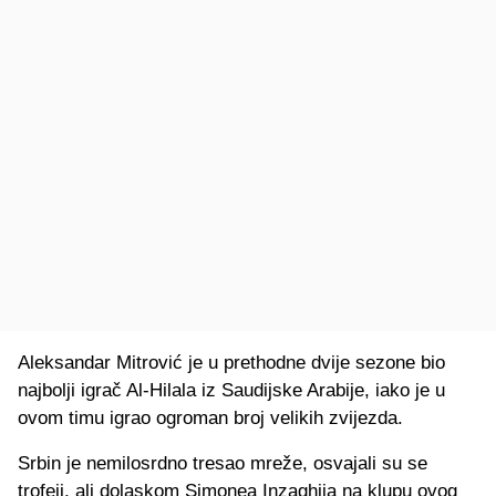
Aleksandar Mitrović je u prethodne dvije sezone bio
najbolji igrač Al-Hilala iz Saudijske Arabije, iako je u
ovom timu igrao ogroman broj velikih zvijezda.
Srbin je nemilosrdno tresao mreže, osvajali su se
trofeji, ali dolaskom Simonea Inzaghija na klupu ovog