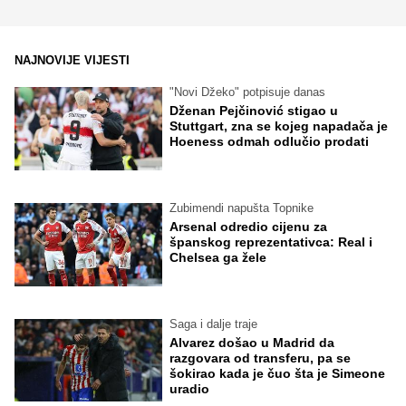
NAJNOVIJE VIJESTI
"Novi Džeko" potpisuje danas
Dženan Pejčinović stigao u
Stuttgart, zna se kojeg napadača je
Hoeness odmah odlučio prodati
Zubimendi napušta Topnike
Arsenal odredio cijenu za
španskog reprezentativca: Real i
Chelsea ga žele
Saga i dalje traje
Alvarez došao u Madrid da
razgovara od transferu, pa se
šokirao kada je čuo šta je Simeone
uradio