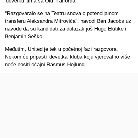
'devetku' tima sa Old Trafforda.
"Razgovaralo se na Teatru snova o potencijalnom
transferu Aleksandra Mitrovića", navodi Ben Jacobs uz
navode da su kandidati za dolazak još Hugo Ekitike i
Benjamin Šeško.
Međutim, United je tek u početnoj fazi razgovora.
Nekom će pripasti 'devetka' kluba koju vjerovatno više
neće nositi očajni Rasmus Hojlund.