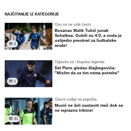
NAJČITANIJE IZ KATEGORIJE
Ovo se ne viđa često
Bosanac Malik Tubić junak
Schalkea: Gubili su 4:0, a onda je
uslijedio preokret za fudbalske
2
anale!
Oglasila se i klupska legenda
Del Piero gledao Alajbegovića:
"Mislim da za tim nema potrebe"
1
Glavni sudija ne popušta
Musić ne želi nastaviti meč dok se
ne isprazne tribine!
31