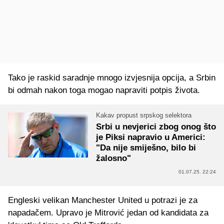
Tako je raskid saradnje mnogo izvjesnija opcija, a Srbin
bi odmah nakon toga mogao napraviti potpis života.
Kakav propust srpskog selektora
Srbi u nevjerici zbog onog što
je Piksi napravio u Americi:
"Da nije smiješno, bilo bi
žalosno"
01.07.25. 22:24
Engleski velikan Manchester United u potrazi je za
napadačem. Upravo je Mitrović jedan od kandidata za