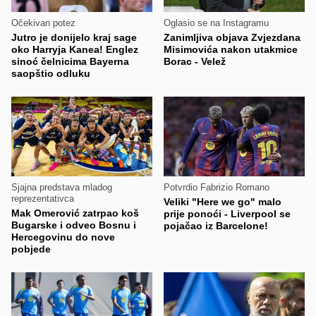
Očekivan potez
Oglasio se na Instagramu
Jutro je donijelo kraj sage
Zanimljiva objava Zvjezdana
oko Harryja Kanea! Englez
Misimovića nakon utakmice
sinoć čelnicima Bayerna
Borac - Velež
saopštio odluku
Sjajna predstava mladog
Potvrdio Fabrizio Romano
reprezentativca
Veliki "Here we go" malo
Mak Omerović zatrpao koš
prije ponoći - Liverpool se
Bugarske i odveo Bosnu i
pojačao iz Barcelone!
Hercegovinu do nove
pobjede