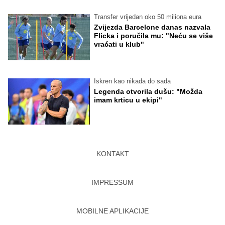
Transfer vrijedan oko 50 miliona eura
Zvijezda Barcelone danas nazvala
Flicka i poručila mu: "Neću se više
vraćati u klub"
Iskren kao nikada do sada
Legenda otvorila dušu: "Možda
imam krticu u ekipi"
KONTAKT
IMPRESSUM
MOBILNE APLIKACIJE