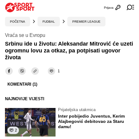
Prijava
Otvori profi
Ot
POČETNA
FUDBAL
PREMIER LEAGUE
Vraća se u Evropu
Srbinu ide u životu: Aleksandar Mitrović će uzeti
ogromnu lovu za otkaz, pa potpisati ugovor
života
1
KOMENTARI (1)
NAJNOVIJE VIJESTI
Prijateljska utakmica
Inter pobijedio Juventus, Kerim
Alajbegović debitovao za Staru
damu!
2