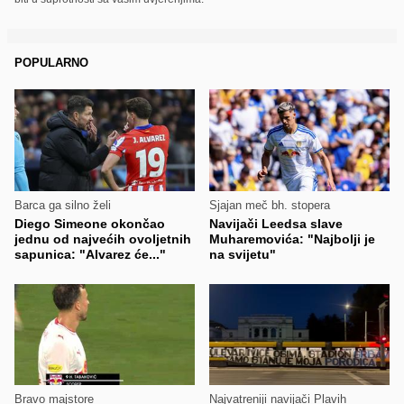
POPULARNO
Barca ga silno želi
Sjajan meč bh. stopera
Diego Simeone okončao
Navijači Leedsa slave
jednu od najvećih ovoljetnih
Muharemovića: "Najbolji je
sapunica: "Alvarez će..."
na svijetu"
Bravo majstore
Najvatreniji navijači Plavih