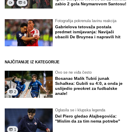
6
zabio 2 gola Neymarovom Santosu!
Fotografija pokrenula lavinu reakcija
Gabrielova tetovaža postala
predmet ismijavanja: Navijači
ubacili De Bruynea i napravili hit
NAJČITANIJE IZ KATEGORIJE
Ovo se ne viđa često
Bosanac Malik Tubić junak
Schalkea: Gubili su 4:0, a onda je
uslijedio preokret za fudbalske
2
anale!
Oglasila se i klupska legenda
Del Piero gledao Alajbegovića:
"Mislim da za tim nema potrebe"
1