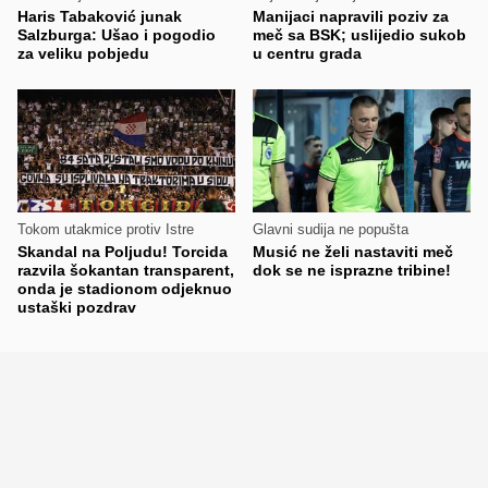
Haris Tabaković junak
Manijaci napravili poziv za
Salzburga: Ušao i pogodio
meč sa BSK; uslijedio sukob
za veliku pobjedu
u centru grada
Tokom utakmice protiv Istre
Glavni sudija ne popušta
Skandal na Poljudu! Torcida
Musić ne želi nastaviti meč
razvila šokantan transparent,
dok se ne isprazne tribine!
onda je stadionom odjeknuo
ustaški pozdrav