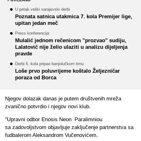
U petak veliki sarajevski derbi
Poznata satnica utakmica 7. kola Premijer lige,
upitan jedan meč
Press konferencija
Mulalić jednom rečenicom "prozvao" sudiju,
Lalatović nije želio ulaziti u analizu dijeljenja
pravde
Derbi 6. kola pripao banjolučkom timu
Loše prvo poluvrijeme koštalo Željezničar
poraza od Borca
Njegov dolazak danas je putem društvenih mreža
zvanično potvrdio i njegov novi klub.
"Upravni odbor Enosis Neon Paralimniou
sa zadovoljstvom objavljuje zaključenje partnerstva sa
fudbalerom Aleksandrom Vučenovićem.