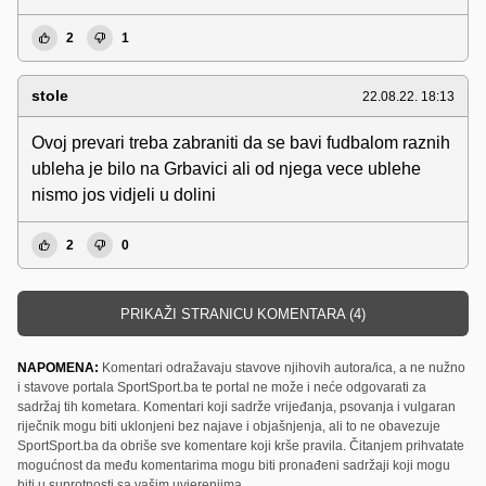
2
1
stole
22.08.22. 18:13
Ovoj prevari treba zabraniti da se bavi fudbalom raznih
ubleha je bilo na Grbavici ali od njega vece ublehe
nismo jos vidjeli u dolini
2
0
PRIKAŽI STRANICU KOMENTARA (4)
NAPOMENA:
Komentari odražavaju stavove njihovih autora/ica, a ne nužno
i stavove portala SportSport.ba te portal ne može i neće odgovarati za
sadržaj tih kometara. Komentari koji sadrže vrijeđanja, psovanja i vulgaran
riječnik mogu biti uklonjeni bez najave i objašnjenja, ali to ne obavezuje
SportSport.ba da obriše sve komentare koji krše pravila. Čitanjem prihvatate
mogućnost da među komentarima mogu biti pronađeni sadržaji koji mogu
biti u suprotnosti sa vašim uvjerenjima.