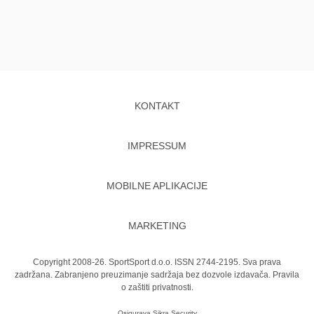
KONTAKT
IMPRESSUM
MOBILNE APLIKACIJE
MARKETING
Copyright 2008-26. SportSport d.o.o. ISSN 2744-2195. Sva prava
zadržana. Zabranjeno preuzimanje sadržaja bez dozvole izdavača.
Pravila
o zaštiti privatnosti.
Osigurava
Sikra Security