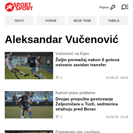
Prijava
Otvori profi
Ot
NOVO
FORUM
MOJE TEME
TABELE
Aleksandar Vučenović
Vučenović na Kipru
Željin promašaj nakon 0 golova
ostvario zavidan transfer
4
22.08.22. 18:02
Kartoni prave probleme
Dvojac propušta gostovanje
Željezničara u Tuzli, sedmorica
strahuju pred Borac
2
23.04.22. 12:16
Papirologija nije završena