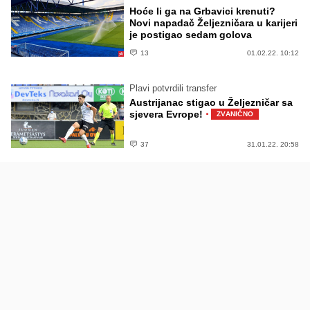
Hoće li ga na Grbavici krenuti?
Novi napadač Željezničara u karijeri
je postigao sedam golova
13
01.02.22. 10:12
Plavi potvrdili transfer
Austrijanac stigao u Željezničar sa
·
sjevera Evrope!
ZVANIČNO
37
31.01.22. 20:58