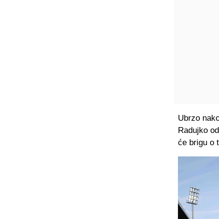
Ubrzo nako
Radujko od
će brigu o 