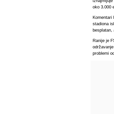
iznajmljuje
oko 3.000 
Komentari l
stadiona is
besplatan, 
Ranije je 
održavanje 
problemi o