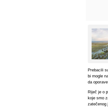
Prebacili s
bi mogle na
da oporave
Riječ je o 
koje smo z
zatečenog 