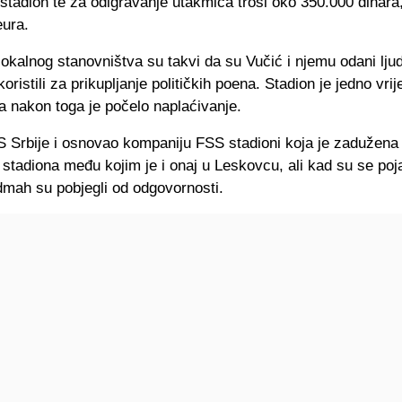
 stadion te za odigravanje utakmica troši oko 350.000 dinar
eura.
okalnog stanovništva su takvi da su Vučić i njemu odani ljud
koristili za prikupljanje političkih poena. Stadion je jedno vri
a nakon toga je počelo naplaćivanje.
FS Srbije i osnovao kompaniju FSS stadioni koja je zadužena
stadiona među kojim je i onaj u Leskovcu, ali kad su se pojav
dmah su pobjegli od odgovornosti.