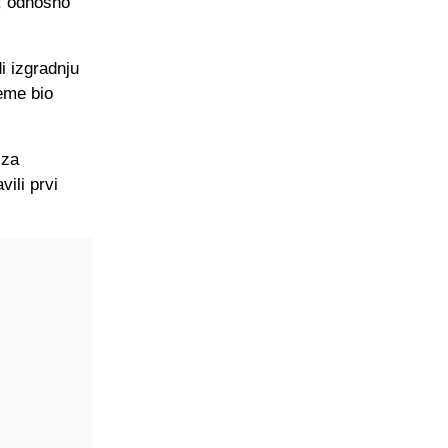
a, odnosno
i izgradnju
jeme bio
 za
ili prvi