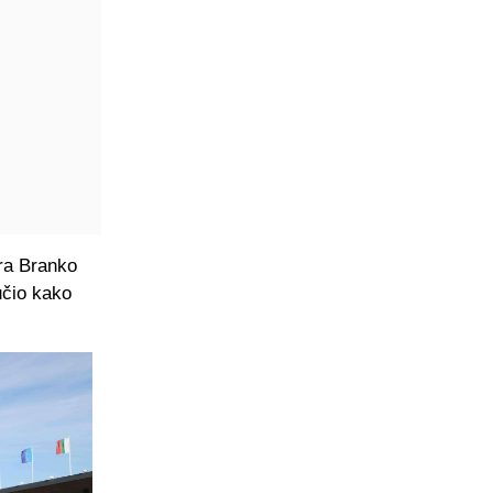
ra Branko
učio kako