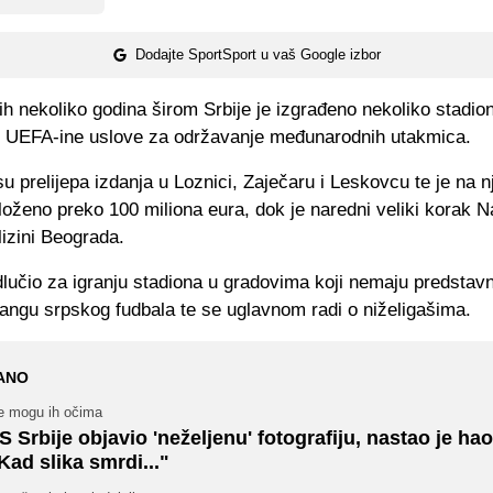
Dodajte SportSport u vaš Google izbor
ih nekoliko godina širom Srbije je izgrađeno nekoliko stadion
u UEFA-ine uslove za održavanje međunarodnih utakmica.
u prelijepa izdanja u Loznici, Zaječaru i Leskovcu te je na n
loženo preko 100 miliona eura, dok je naredni veliki korak N
lizini Beograda.
lučio za igranju stadiona u gradovima koji nemaju predstavn
angu srpskog fudbala te se uglavnom radi o niželigašima.
ANO
e mogu ih očima
S Srbije objavio 'neželjenu' fotografiju, nastao je hao
Kad slika smrdi..."