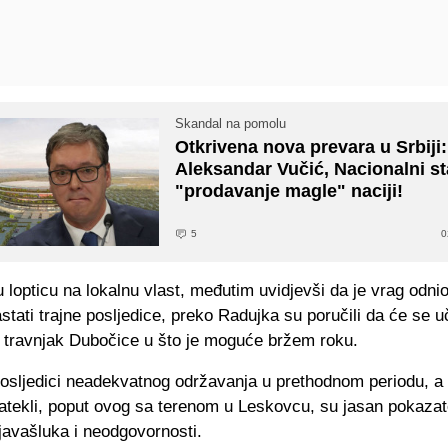
Skandal na pomolu
Otkrivena nova prevara u Srbiji:
Aleksandar Vučić, Nacionalni st
"prodavanje magle" naciji!
5
0
u lopticu na lokalnu vlast, međutim uvidjevši da je vrag odnio
stati trajne posljedice, preko Radujka su poručili da će se uč
 travnjak Dubočice u što je moguće bržem roku.
posljedici neadekvatnog održavanja u prethodnom periodu, a 
atekli, poput ovog sa terenom u Leskovcu, su jasan pokazat
javašluka i neodgovornosti.