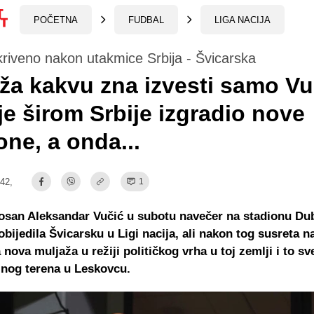
POČETNA
FUDBAL
LIGA NACIJA
kriveno nakon utakmice Srbija - Švicarska
ža kakvu zna izvesti samo Vu
je širom Srbije izgradio nove
one, a onda...
:42,
1
osan Aleksandar Vučić u subotu navečer na stadionu Du
pobijedila Švicarsku u Ligi nacija, ali nakon tog susreta 
a nova muljaža u režiji političkog vrha u toj zemlji i to s
lnog terena u Leskovcu.