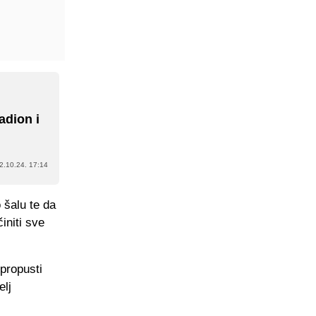
adion i
2.10.24. 17:14
 šalu te da
initi sve
propusti
elj