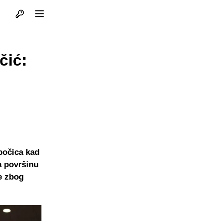
Otvori profil
Otvori meni
čić:
bočica kad
na površinu
ve zbog