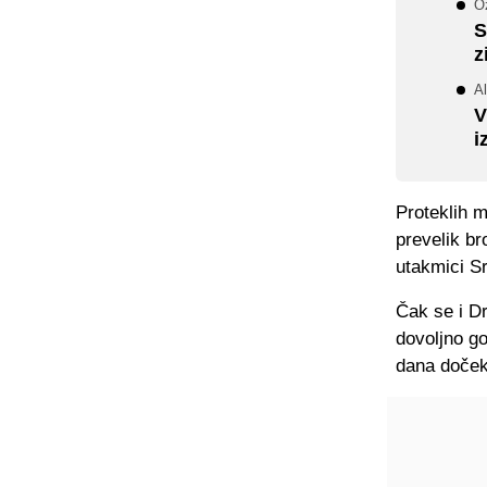
O
S
z
Al
V
i
Proteklih m
prevelik br
utakmici Sr
Čak se i Dr
dovoljno go
dana doček