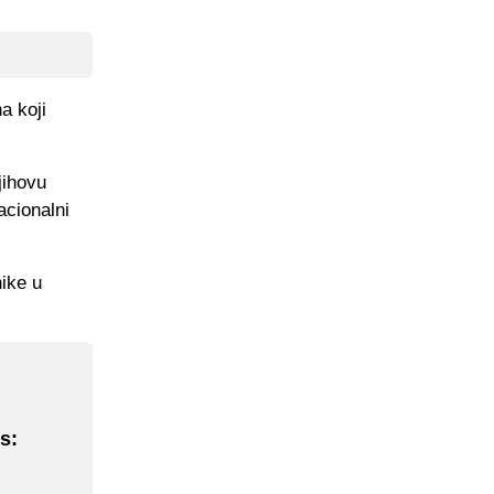
a koji
jihovu
acionalni
ike u
s: