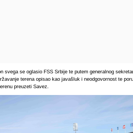
n svega se oglasio FSS Srbije te putem generalnog sekreta
ržavanje terena opisao kao javašluk i neodgovornost te por
terenu preuzeti Savez.