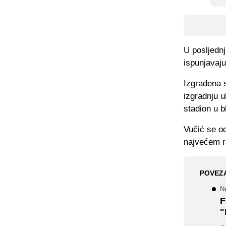
U posljednj
ispunjavaj
Izgrađena s
izgradnju u
stadion u b
Vučić se od
najvećem r
POVEZ
N
F
"