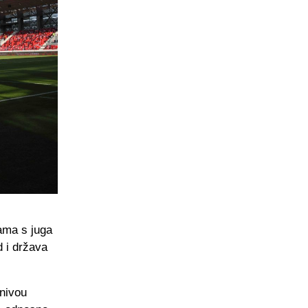
ama s juga
d i država
 nivou