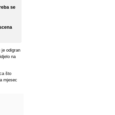
reba se
 scena
 je odigran
idjelo na
ca što
 za mjesec