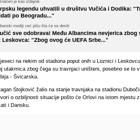
značen je kao izdajnik
rpsku legendu uhvatili u društvu Vučića i Dodika: "T
idati po Beogradu..."
banski mediji već pišu šta će se desiti
učić sve odobrava! Među Albancima nevjerica zbog
z Leskovca: "Zbog ovog će UEFA Srbe..."
jeseci na nekim od stadiona poput onih u Loznici i Leskovcu
oj utakmica zbog čega su travnjaci uništeni, posebno se to v
bija - Švicarska.
agan Stojković žalio na stanje travnjaka na stadionu Duboči
vori o ozbiljnosti situacije pošto će Orlovi na istom mjestu
ati i Dansku.