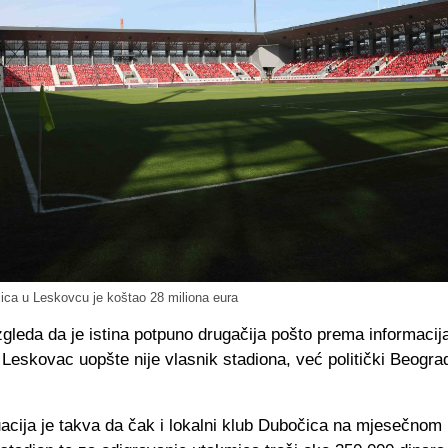
ica u Leskovcu je koštao 28 miliona eura
gleda da je istina potpuno drugačija pošto prema informacij
 Leskovac uopšte nije vlasnik stadiona, već politički Beogra
acija je takva da čak i lokalni klub Dubočica na mjesečnom