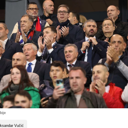
bije
eksandar Vučić