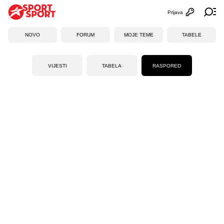
Prijava
Otvori profi
Ot
NOVO
FORUM
MOJE TEME
TABELE
VIJESTI
TABELA
RASPORED