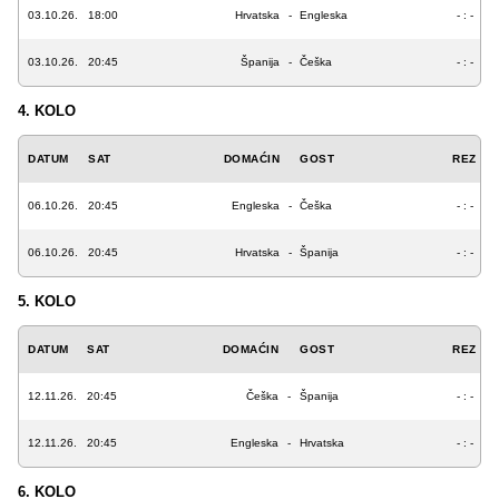
03.10.26.
18:00
Hrvatska
-
Engleska
- : -
03.10.26.
20:45
Španija
-
Češka
- : -
4. KOLO
DATUM
SAT
DOMAĆIN
GOST
REZ
06.10.26.
20:45
Engleska
-
Češka
- : -
06.10.26.
20:45
Hrvatska
-
Španija
- : -
5. KOLO
DATUM
SAT
DOMAĆIN
GOST
REZ
12.11.26.
20:45
Češka
-
Španija
- : -
12.11.26.
20:45
Engleska
-
Hrvatska
- : -
6. KOLO