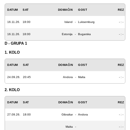
DATUM
SAT
DOMAĆIN
GOST
REZ
16.11.26.
18:00
Island
-
Luksemburg
- : -
16.11.26.
18:00
Estonija
-
Bugarska
- : -
D - GRUPA 1
1. KOLO
DATUM
SAT
DOMAĆIN
GOST
REZ
24.09.26.
20:45
Andora
-
Malta
- : -
2. KOLO
DATUM
SAT
DOMAĆIN
GOST
REZ
27.09.26.
18:00
Gibraltar
-
Andora
- : -
Malta
-
- : -