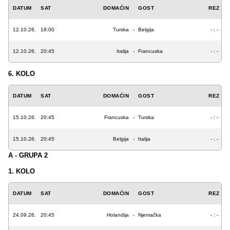
DATUM
SAT
DOMAĆIN
GOST
REZ
12.10.26.
18:00
Turska
-
Belgija
- : -
12.10.26.
20:45
Italija
-
Francuska
- : -
6. KOLO
DATUM
SAT
DOMAĆIN
GOST
REZ
15.10.26.
20:45
Francuska
-
Turska
- : -
15.10.26.
20:45
Belgija
-
Italija
- : -
A - GRUPA 2
1. KOLO
DATUM
SAT
DOMAĆIN
GOST
REZ
24.09.26.
20:45
Holandija
-
Njemačka
- : -