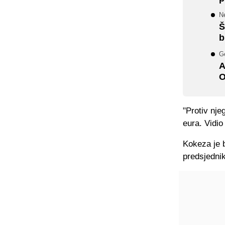
N
Š
b
Ge
A
O
"Protiv nje
eura. Vidio
Kokeza je b
predsjednik