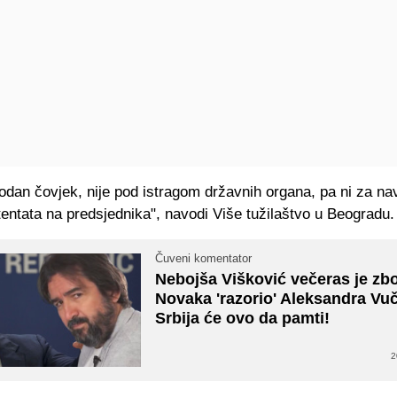
odan čovjek, nije pod istragom državnih organa, pa ni za n
entata na predsjednika", navodi Više tužilaštvo u Beogradu.
Čuveni komentator
Nebojša Višković večeras je zb
Novaka 'razorio' Aleksandra Vuč
Srbija će ovo da pamti!
2