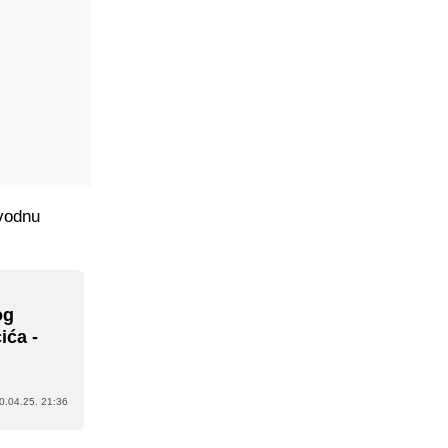
avodnu
og
ića -
0.04.25. 21:36