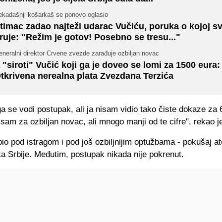
ekadašnji košarkaš se ponovo oglasio
timac zadao najteži udarac Vučiću, poruka o kojoj sv
ruje: "Režim je gotov! Posebno se tresu..."
neralni direktor Crvene zvezde zarađuje ozbiljan novac
 "siroti" Vučić koji ga je doveo se lomi za 1500 eura:
tkrivena nerealna plata Zvezdana Terzića
ga se vodi postupak, ali ja nisam vidio tako čiste dokaze za 
 sam za ozbiljan novac, ali mnogo manji od te cifre", rekao j
io pod istragom i pod još ozbiljnijim optužbama - pokušaj at
a Srbije. Međutim, postupak nikada nije pokrenut.