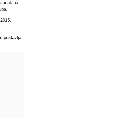
stanak na
uba.
 2015.
retpostavlja