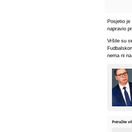
Posjetio je
napravio pr
Vršile su 
Fudbalskom
nema ni na
Potražite vi