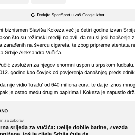
Dodajte SportSport u vaš Google izbor
i biznismen Slaviša Kokeza već je četiri godine izvan Srbij
akon što su režimski mediji najavili da mu slijedi hapšenje 
a zarađenih na švercu cigareta, te zbog pripreme atentata n
ka Srbije Aleksandra Vučića.
Vučić zaslužan za njegov enormni uspon u srpskom fudbalu.
012. godine kao čovjek od povjerenja današnjeg predsjednika
 da nije vidio 'krađu' od 640 miliona eura, te da je iznos mno
upak je ostao među drugim papirima i Kokeza je napustio drž
ANO
an za zaborav
rna srijeda za Vučića: Delije dobile batine, Zvezda
onižena, još je cijela Srbija čula da...