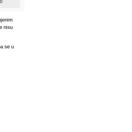
ED
njenim
e nisu
pa se u