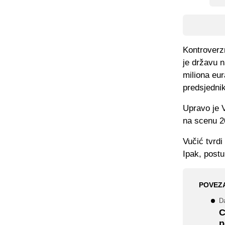
Kontroverzn
je državu n
miliona eur
predsjedni
Upravo je 
na scenu 2
Vučić tvrdi
Ipak, post
POVEZ
D
C
p