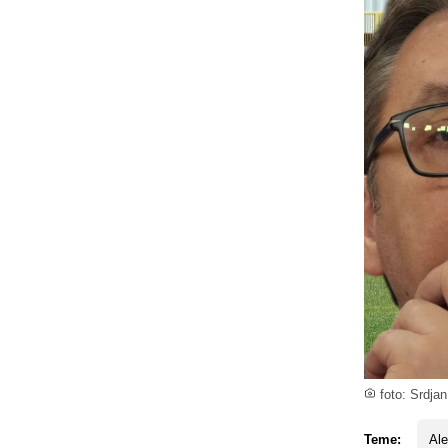
foto: Srdja
Teme:
Al