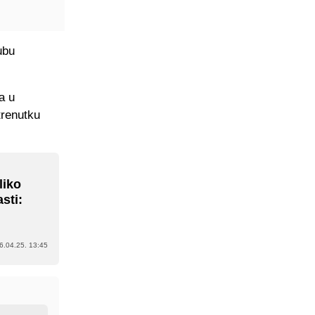
ubu
a u
trenutku
liko
sti:
6.04.25. 13:45