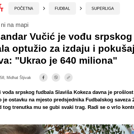
POČETNA
FUDBAL
SUPERLIGA
ni na mapi
andar Vučić je vođu srpskog
la optužio za izdaju i pokuša
va: "Ukrao je 640 miliona"
:58,
Midhat Šljivak
 vođa srpskog fudbala Slaviša Kokeza davna je prošlost
o je ostavku na mjesto predsjednika Fudbalskog saveza 
d tog trenutka mu se gubi svaki trag. Radi se o vrlo kont