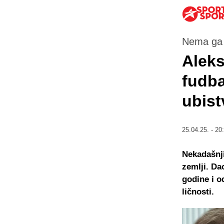
Nema ga 
Aleks
fudba
ubist
25.04.25. - 20
Nekadašnji
zemlji. Da
godine i o
ličnosti.