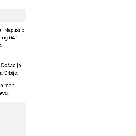
e. Napustio
zbog 640
a
 Došao je
 Srbije.
go manji.
avu.