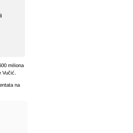
i
600 miliona
e Vučić.
entata na