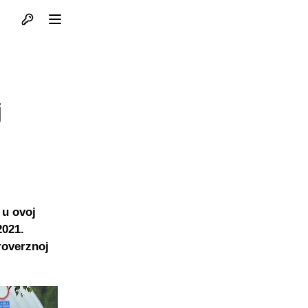
Otvori profil
Otvori meni
j
 u ovoj
2021.
roverznoj