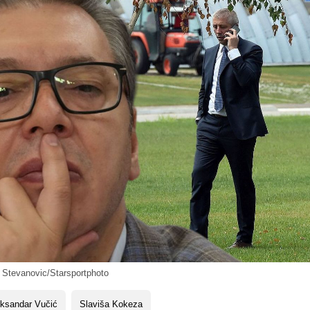
n Stevanovic/Starsportphoto
eksandar Vučić
Slaviša Kokeza