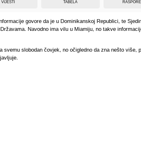
VIJESTI
TABELA
RASPOR
nformacije govore da je u Dominikanskoj Republici, te Sjedi
Državama. Navodno ima vilu u Miamiju, no takve informacij
a svemu slobodan čovjek, no očigledno da zna nešto više, 
javljuje.