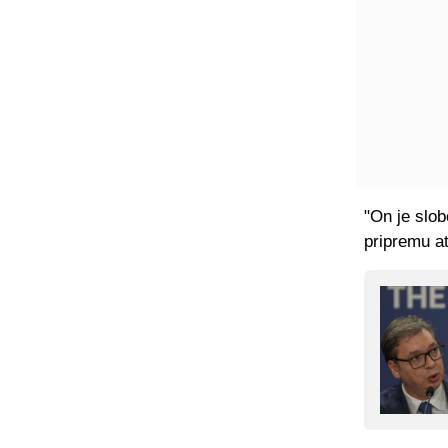
"On je slob
pripremu at