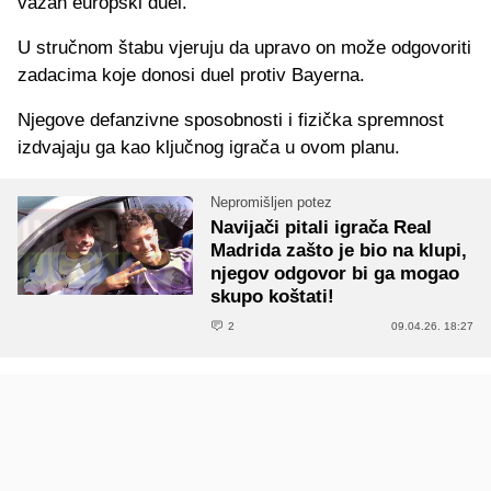
važan europski duel.
U stručnom štabu vjeruju da upravo on može odgovoriti
zadacima koje donosi duel protiv Bayerna.
Njegove defanzivne sposobnosti i fizička spremnost
izdvajaju ga kao ključnog igrača u ovom planu.
Nepromišljen potez
Navijači pitali igrača Real
Madrida zašto je bio na klupi,
njegov odgovor bi ga mogao
skupo koštati!
2
09.04.26. 18:27