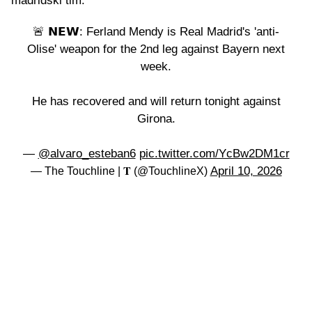
madridski tim.
🚨 𝗡𝗘𝗪: Ferland Mendy is Real Madrid's 'anti-
Olise' weapon for the 2nd leg against Bayern next
week.
He has recovered and will return tonight against
Girona.
—
@alvaro_esteban6
pic.twitter.com/YcBw2DM1cr
April 10, 2026
— The Touchline | 𝐓 (@TouchlineX)