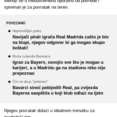
Mendy se u međuvremenu oporavio od povrede i
spreman je za povratak na teren.
POVEZANO
Nepromišljen potez
Navijači pitali igrača Real Madrida zašto je bio
na klupi, njegov odgovor bi ga mogao skupo
koštati!
Bivša zvijezda Bavaraca
Igrao za Bayern, osvojio sve što je mogao u
karijeri, a u Madridu ga na stadionu niko nije
prepoznao
Čini se da je "prelomio"
Bavarci sinoć pobijedili Real, pa zvijezda
Bayerna saopštila u koji klub odlazi na ljeto
Njegov povratak dolazi u idealnom trenutku za