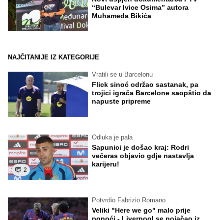
“Bulevar Ivice Osima” autora
Muhameda Bikića
NAJČITANIJE IZ KATEGORIJE
Vratili se u Barcelonu
Flick sinoć održao sastanak, pa
trojici igrača Barcelone saopštio da
napuste pripreme
Odluka je pala
Sapunici je došao kraj: Rodri
večeras objavio gdje nastavlja
karijeru!
2
Potvrdio Fabrizio Romano
Veliki "Here we go" malo prije
ponoći - Liverpool se pojačao iz