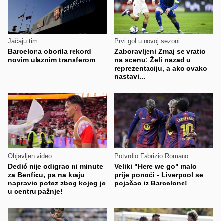
Jačaju tim
Prvi gol u novoj sezoni
Barcelona oborila rekord
Zaboravljeni Zmaj se vratio
novim ulaznim transferom
na scenu: Želi nazad u
reprezentaciju, a ako ovako
nastavi...
Objavljen video
Potvrdio Fabrizio Romano
Dedić nije odigrao ni minute
Veliki "Here we go" malo
za Benficu, pa na kraju
prije ponoći - Liverpool se
napravio potez zbog kojeg je
pojačao iz Barcelone!
u centru pažnje!