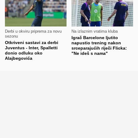
Derbi u okviru priprema za novu
Na izlaznim vratima kluba
sezonu
Igrač Barcelone ljutito
Otkriveni sastavi za derbi
napustio trening nakon
Juventus - Inter, Spalletti
srceparajućih riječi Flicka:
donio odluku oko
"Ne ideš s nama"
Alajbegovića