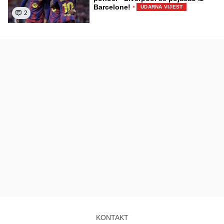
·
Barcelone!
UDARNA VIJEST
2
KONTAKT