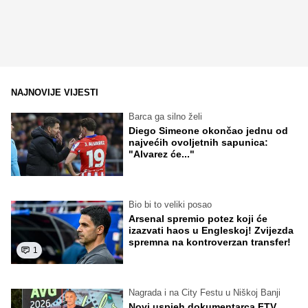
NAJNOVIJE VIJESTI
Barca ga silno želi
Diego Simeone okončao jednu od
najvećih ovoljetnih sapunica:
"Alvarez će..."
Bio bi to veliki posao
Arsenal spremio potez koji će
izazvati haos u Engleskoj! Zvijezda
spremna na kontroverzan transfer!
1
Nagrada i na City Festu u Niškoj Banji
Novi uspjeh dokumentarca FTV