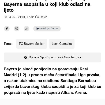
Bayerna saopštila u koji klub odlazi na
ljeto
08.04.26. - 21:01,
Endin Čaušević
Poslušajte
članak
Teme:
FC Bayern Munich
Leon Goretzka
Dodajte SportSport u vaš Google izbor
Bayern je sinoć pobijedio na gostovanju Real
Madrid (1:2) u prvom meču četvrtfinala Lige prvaka,
a nakon utakmice na stadionu Santiago Bernabeu
zvijezda bavarskog kluba saopštila je za koji klub će
potpisati na ljeto kada napusti Allianz Arenu.