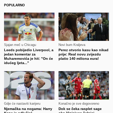
POPULARNO
Sjajan meč u Chicagu
Novi bum Kraljeva
Leeds pobijedio Liverpool, a
Perez otvorio kasu kao nikad
jedan komentar za
prije: Real novu zvijezdu
Muharemovića je hit: "On će
platio 140 miliona eura!
idućeg ljeta..."
Gdje će nastaviti karijeru
Konačno je sve dogovoreno
Njemačka na nogama: Harry
Dok se čeka rasplet sage
Kane je odlučio!
oko Viniciusa čelnici