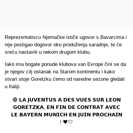
Reprezentativcu Njemačke ističe ugovor s Bavarcima i
nije postigao dogovor oko produženja saradnje, te će
sreću nastaviti u nekom drugom klubu.
Iako ima bogate ponude klubova van Evrope čini se da
je njegov cilj ostanak na Starom kontinentu i kako
stvari stoje Goretzku ćemo od naredne sezone gledati
u Italiji.
🔴 𝗟𝗔 𝗝𝗨𝗩𝗘𝗡𝗧𝗨𝗦 𝗔 𝗗𝗘𝗦 𝗩𝗨𝗘𝗦 𝗦𝗨𝗥 𝗟𝗘𝗢𝗡
𝗚𝗢𝗥𝗘𝗧𝗭𝗞𝗔, 𝗘𝗡 𝗙𝗜𝗡 𝗗𝗘 𝗖𝗢𝗡𝗧𝗥𝗔𝗧 𝗔𝗩𝗘𝗖
𝗟𝗘 𝗕𝗔𝗬𝗘𝗥𝗡 𝗠𝗨𝗡𝗜𝗖𝗛 𝗘𝗡 𝗝𝗨𝗜𝗡 𝗣𝗥𝗢𝗖𝗛𝗔𝗜𝗡
! 🖤🤍