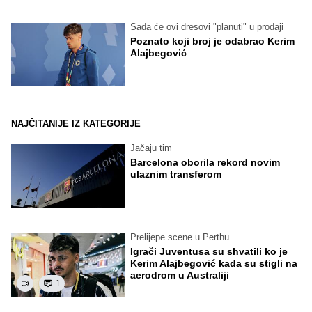
Sada će ovi dresovi "planuti" u prodaji
Poznato koji broj je odabrao Kerim
Alajbegović
NAJČITANIJE IZ KATEGORIJE
Jačaju tim
Barcelona oborila rekord novim
ulaznim transferom
Prelijepe scene u Perthu
Igrači Juventusa su shvatili ko je
Kerim Alajbegović kada su stigli na
aerodrom u Australiji
1