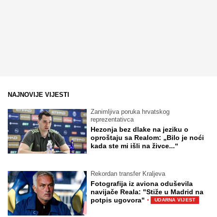
NAJNOVIJE VIJESTI
Zanimljiva poruka hrvatskog
reprezentativca
Hezonja bez dlake na jeziku o
oproštaju sa Realom: „Bilo je noći
kada ste mi išli na živce...“
Rekordan transfer Kraljeva
Fotografija iz aviona oduševila
navijače Reala: "Stiže u Madrid na
·
potpis ugovora"
UDARNA VIJEST