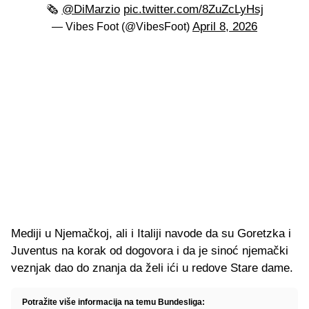
🗞️
@DiMarzio
pic.twitter.com/8ZuZcLyHsj
April 8, 2026
— Vibes Foot (@VibesFoot)
Mediji u Njemačkoj, ali i Italiji navode da su Goretzka i
Juventus na korak od dogovora i da je sinoć njemački
veznjak dao do znanja da želi ići u redove Stare dame.
Potražite više informacija na temu Bundesliga: