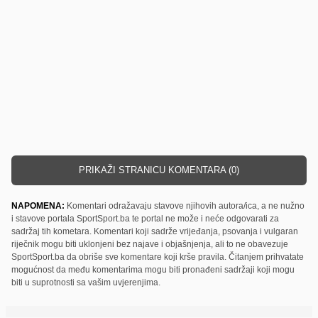
PRIKAŽI STRANICU KOMENTARA (0)
NAPOMENA:
Komentari odražavaju stavove njihovih autora/ica, a ne nužno
i stavove portala SportSport.ba te portal ne može i neće odgovarati za
sadržaj tih kometara. Komentari koji sadrže vrijeđanja, psovanja i vulgaran
riječnik mogu biti uklonjeni bez najave i objašnjenja, ali to ne obavezuje
SportSport.ba da obriše sve komentare koji krše pravila. Čitanjem prihvatate
mogućnost da među komentarima mogu biti pronađeni sadržaji koji mogu
biti u suprotnosti sa vašim uvjerenjima.