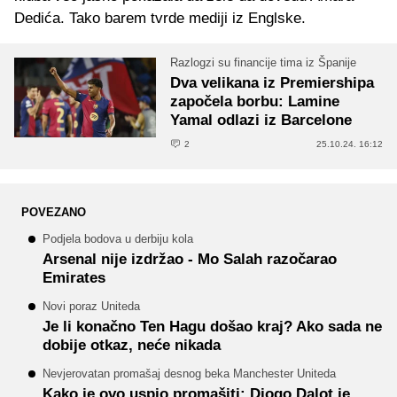
Dedića. Tako barem tvrde mediji iz Englske.
Razlogzi su financije tima iz Španije
Dva velikana iz Premiershipa
započela borbu: Lamine
Yamal odlazi iz Barcelone
2
25.10.24. 16:12
POVEZANO
Podjela bodova u derbiju kola
Arsenal nije izdržao - Mo Salah razočarao
Emirates
Novi poraz Uniteda
Je li konačno Ten Hagu došao kraj? Ako sada ne
dobije otkaz, neće nikada
Nevjerovatan promašaj desnog beka Manchester Uniteda
Kako je ovo uspio promašiti: Diogo Dalot je