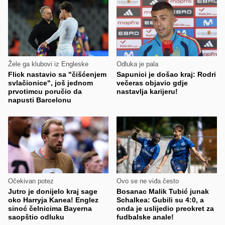
Žele ga klubovi iz Engleske
Odluka je pala
Flick nastavio sa "čišćenjem
Sapunici je došao kraj: Rodri
svlačionice", još jednom
večeras objavio gdje
prvotimcu poručio da
nastavlja karijeru!
napusti Barcelonu
Očekivan potez
Ovo se ne viđa često
Jutro je donijelo kraj sage
Bosanac Malik Tubić junak
oko Harryja Kanea! Englez
Schalkea: Gubili su 4:0, a
sinoć čelnicima Bayerna
onda je uslijedio preokret za
saopštio odluku
fudbalske anale!