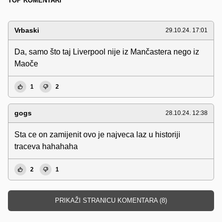
TOP KOMENTARI
Vrbaski
29.10.24. 17:01
Da, samo što taj Liverpool nije iz Mančastera nego iz
Maoče
1
2
gogs
28.10.24. 12:38
Sta ce on zamijenit ovo je najveca laz u historiji
traceva hahahaha
2
1
PRIKAŽI STRANICU KOMENTARA (8)