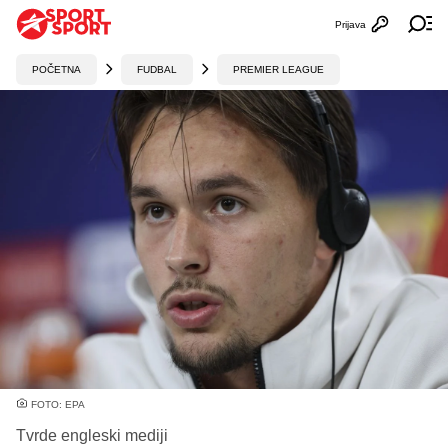
Prijava
Otvori profi
Ot
POČETNA
FUDBAL
PREMIER LEAGUE
FOTO: EPA
Tvrde engleski mediji