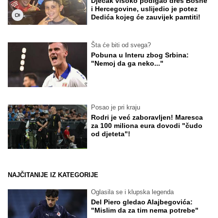
Dječak visoko podigao dres Bosne
i Hercegovine, uslijedio je potez
Dedića kojeg će zauvijek pamtiti!
Šta će biti od svega?
Pobuna u Interu zbog Srbina:
"Nemoj da ga neko..."
Posao je pri kraju
Rodri je već zaboravljen! Maresca
za 100 miliona eura dovodi "čudo
od djeteta"!
NAJČITANIJE IZ KATEGORIJE
Oglasila se i klupska legenda
Del Piero gledao Alajbegovića:
"Mislim da za tim nema potrebe"