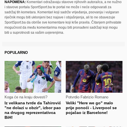
NAPOMENA:
Komentari odražavaju stavove njihovih autora/ica, a ne nužno
i stavove portala SportSport.ba te portal ne može i neće odgovarati za
sadržaj tih kometara. Komentari koji sadrže vrijeđanja, psovanja i vulgaran
riječnik mogu biti uklonjeni bez najave i objašnjenja, ali to ne obavezuje
SportSport.ba da obriše sve komentare koji krše pravila. Čitanjem prihvatate
mogućnost da među komentarima mogu biti pronađeni sadržaji koji mogu
biti u suprotnosti sa vašim uvjerenjima.
POPULARNO
Koga će na kraju dovesti?
Potvrdio Fabrizio Romano
Iz velikana tvrde da Tahirović
Veliki "Here we go" malo
"ne dolazi u obzir", izbor pao
prije ponoći - Liverpool se
na drugog reprezentativca
pojačao iz Barcelone!
BiH!