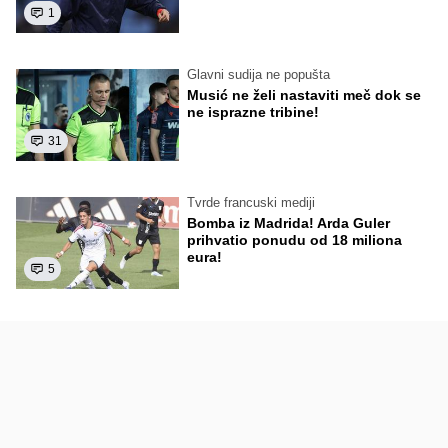
1
Glavni sudija ne popušta
Musić ne želi nastaviti meč dok se
ne isprazne tribine!
31
Tvrde francuski mediji
Bomba iz Madrida! Arda Guler
prihvatio ponudu od 18 miliona
eura!
5