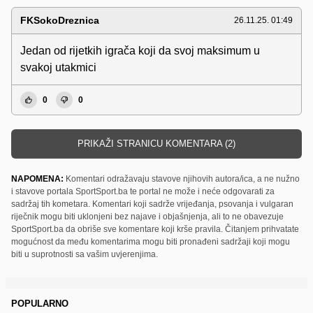
FKSokoDreznica
26.11.25. 01:49
Jedan od rijetkih igrača koji da svoj maksimum u
svakoj utakmici
0
0
PRIKAŽI STRANICU KOMENTARA (2)
NAPOMENA:
Komentari odražavaju stavove njihovih autora/ica, a ne nužno
i stavove portala SportSport.ba te portal ne može i neće odgovarati za
sadržaj tih kometara. Komentari koji sadrže vrijeđanja, psovanja i vulgaran
riječnik mogu biti uklonjeni bez najave i objašnjenja, ali to ne obavezuje
SportSport.ba da obriše sve komentare koji krše pravila. Čitanjem prihvatate
mogućnost da među komentarima mogu biti pronađeni sadržaji koji mogu
biti u suprotnosti sa vašim uvjerenjima.
POPULARNO