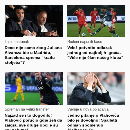
Tajni sastanak
Rođeni napunili kasu
Deco nije samo zbog Juliana
Velež potvrdio odlazak
Alvareza bio u Madridu,
jednog od najboljih igrača:
Barcelona sprema "krađu
"Više nije član našeg kluba"
stoljeća"?
Spreman na veliki transfer
Vjeruje u nova pojačanja
Najzad se i to dogodilo:
Jedno pitanje o Vlahoviću
Vlahović poručio gdje želi da
bilo je dovoljno: Spalletti
zaigra, sve druge opcije su
odmah spomenuo
mu nebitne!
Alajbegovića