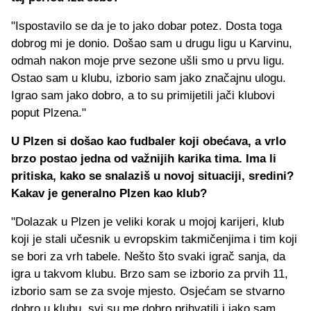
"Ispostavilo se da je to jako dobar potez. Dosta toga
dobrog mi je donio. Došao sam u drugu ligu u Karvinu,
odmah nakon moje prve sezone ušli smo u prvu ligu.
Ostao sam u klubu, izborio sam jako značajnu ulogu.
Igrao sam jako dobro, a to su primijetili jači klubovi
poput Plzena."
U Plzen si došao kao fudbaler koji obećava, a vrlo
brzo postao jedna od važnijih karika tima. Ima li
pritiska, kako se snalaziš u novoj situaciji, sredini?
Kakav je generalno Plzen kao klub?
"Dolazak u Plzen je veliki korak u mojoj karijeri, klub
koji je stali učesnik u evropskim takmičenjima i tim koji
se bori za vrh tabele. Nešto što svaki igrač sanja, da
igra u takvom klubu. Brzo sam se izborio za prvih 11,
izborio sam se za svoje mjesto. Osjećam se stvarno
dobro u klubu, svi su me dobro prihvatili i jako sam