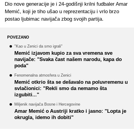
Dio nove generacije je i 24-godišnji krilni fudbaler Amar
Memić, koji je tiho ušao u reprezentaciju i vrlo brzo
postao ljubimac navijača zbog svojih partija.
POVEZANO
"Kao u Zenici da smo igrali"
Memić izjavom kupio za sva vremena sve
navijače: "Svaka čast našem narodu, kapa do
poda"
Fenomenalna atmosfera u Zenici
Memić otkrio šta se dešavalo na poluvremenu u
svlačionici: "Rekli smo da nemamo šta
izgubiti..."
Miljenik navijača Bosne i Hercegovine
Amar Memić o Austriji kratko i jasno: "Lopta je
okrugla, idemo ih dobiti"