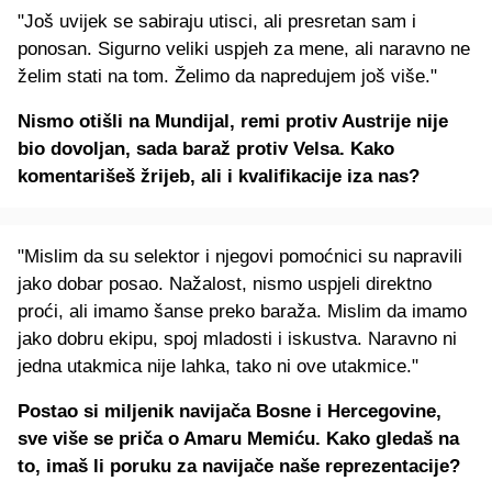
"Još uvijek se sabiraju utisci, ali presretan sam i
ponosan. Sigurno veliki uspjeh za mene, ali naravno ne
želim stati na tom. Želimo da napredujem još više."
Nismo otišli na Mundijal, remi protiv Austrije nije
bio dovoljan, sada baraž protiv Velsa. Kako
komentarišeš žrijeb, ali i kvalifikacije iza nas?
"Mislim da su selektor i njegovi pomoćnici su napravili
jako dobar posao. Nažalost, nismo uspjeli direktno
proći, ali imamo šanse preko baraža. Mislim da imamo
jako dobru ekipu, spoj mladosti i iskustva. Naravno ni
jedna utakmica nije lahka, tako ni ove utakmice."
Postao si miljenik navijača Bosne i Hercegovine,
sve više se priča o Amaru Memiću. Kako gledaš na
to, imaš li poruku za navijače naše reprezentacije?