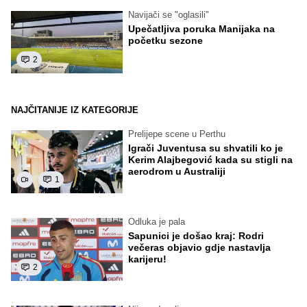
Navijači se "oglasili"
Upečatljiva poruka Manijaka na
početku sezone
2
NAJČITANIJE IZ KATEGORIJE
Prelijepe scene u Perthu
Igrači Juventusa su shvatili ko je
Kerim Alajbegović kada su stigli na
aerodrom u Australiji
1
Odluka je pala
Sapunici je došao kraj: Rodri
večeras objavio gdje nastavlja
karijeru!
2