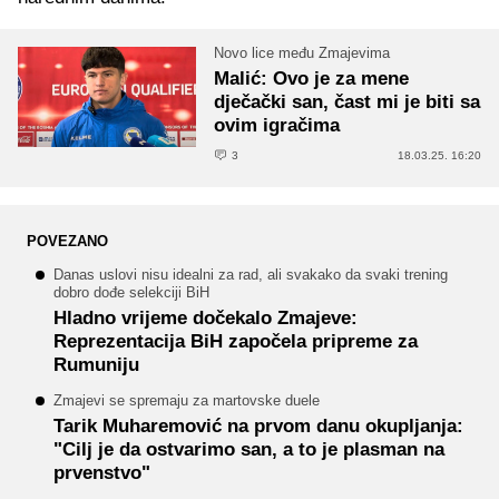
Novo lice među Zmajevima
Malić: Ovo je za mene
dječački san, čast mi je biti sa
ovim igračima
3
18.03.25. 16:20
POVEZANO
Danas uslovi nisu idealni za rad, ali svakako da svaki trening
dobro dođe selekciji BiH
Hladno vrijeme dočekalo Zmajeve:
Reprezentacija BiH započela pripreme za
Rumuniju
Zmajevi se spremaju za martovske duele
Tarik Muharemović na prvom danu okupljanja:
"Cilj je da ostvarimo san, a to je plasman na
prvenstvo"