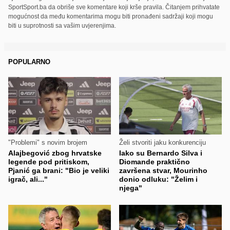
SportSport.ba da obriše sve komentare koji krše pravila. Čitanjem prihvatate
mogućnost da među komentarima mogu biti pronađeni sadržaji koji mogu
biti u suprotnosti sa vašim uvjerenjima.
POPULARNO
"Problemi" s novim brojem
Želi stvoriti jaku konkurenciju
Alajbegović zbog hrvatske
Iako su Bernardo Silva i
legende pod pritiskom,
Diomande praktično
Pjanić ga brani: "Bio je veliki
završena stvar, Mourinho
igrač, ali..."
donio odluku: "Želim i
njega"