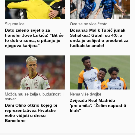
Sigurno ide
Ovo se ne viđa često
Dato zeleno svjetlo za
Bosanac Malik Tubić junak
transfer Jove Lukića: "Bit će
Schalkea: Gubili su 4:0, a
to dobra suma, u pitanju je
onda je uslijedio preokret za
njegova karijera"
fudbalske anale!
Možda mu se želja u budućnosti i
Nema više dvojbe
ostvari
Zvijezda Real Madrida
Dani Olmo otkrio kojeg bi
'prelomila': "Želim napustiti
reprezentativca Hrvatske
klub"
volio vidjeti u dresu
Barcelone