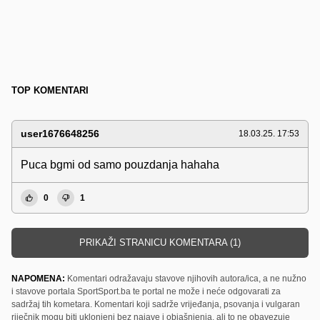
TOP KOMENTARI
user1676648256
18.03.25. 17:53
Puca bgmi od samo pouzdanja hahaha
0
1
PRIKAŽI STRANICU KOMENTARA (1)
NAPOMENA:
Komentari odražavaju stavove njihovih autora/ica, a ne nužno
i stavove portala SportSport.ba te portal ne može i neće odgovarati za
sadržaj tih kometara. Komentari koji sadrže vrijeđanja, psovanja i vulgaran
riječnik mogu biti uklonjeni bez najave i objašnjenja, ali to ne obavezuje