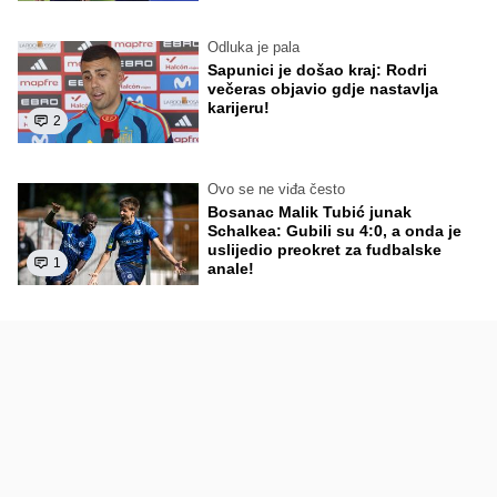
Odluka je pala
Sapunici je došao kraj: Rodri
večeras objavio gdje nastavlja
karijeru!
2
Ovo se ne viđa često
Bosanac Malik Tubić junak
Schalkea: Gubili su 4:0, a onda je
uslijedio preokret za fudbalske
1
anale!