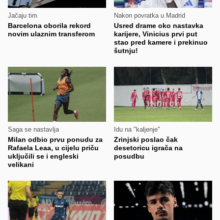
Jačaju tim
Nakon povratka u Madrid
Barcelona oborila rekord
Usred drame oko nastavka
novim ulaznim transferom
karijere, Vinicius prvi put
stao pred kamere i prekinuo
šutnju!
Saga se nastavlja
Idu na "kaljenje"
Milan odbio prvu ponudu za
Zrinjski poslao čak
Rafaela Leaa, u cijelu priču
desetoricu igrača na
uključili se i engleski
posudbu
velikani