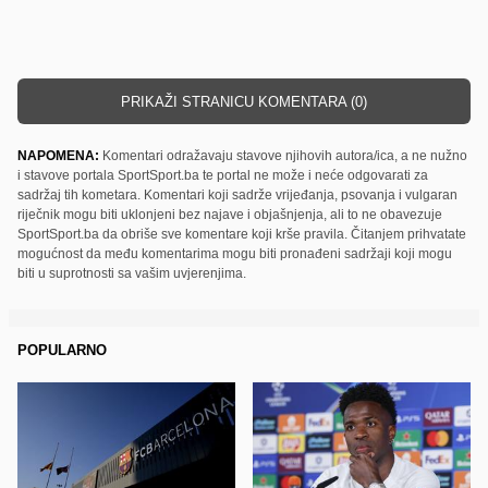
PRIKAŽI STRANICU KOMENTARA (0)
NAPOMENA:
Komentari odražavaju stavove njihovih autora/ica, a ne nužno
i stavove portala SportSport.ba te portal ne može i neće odgovarati za
sadržaj tih kometara. Komentari koji sadrže vrijeđanja, psovanja i vulgaran
riječnik mogu biti uklonjeni bez najave i objašnjenja, ali to ne obavezuje
SportSport.ba da obriše sve komentare koji krše pravila. Čitanjem prihvatate
mogućnost da među komentarima mogu biti pronađeni sadržaji koji mogu
biti u suprotnosti sa vašim uvjerenjima.
POPULARNO