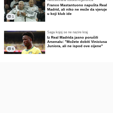
Franco Mastantuono napušta Real
Madrid, ali niko ne može da vjeruje
u koji klub ide
1
Saga kojoj se ne nazire kraj
Iz Real Madrida jasno poručili
Arsenalu: "Možete dobiti Viniciusa
Juniora, ali ne ispod ove cijene"
6