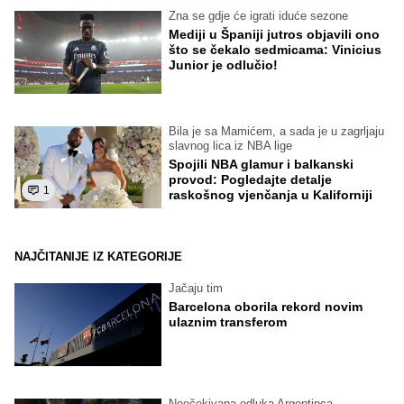
Zna se gdje će igrati iduće sezone
Mediji u Španiji jutros objavili ono
što se čekalo sedmicama: Vinicius
Junior je odlučio!
Bila je sa Mamićem, a sada je u zagrljaju
slavnog lica iz NBA lige
Spojili NBA glamur i balkanski
provod: Pogledajte detalje
1
raskošnog vjenčanja u Kaliforniji
NAJČITANIJE IZ KATEGORIJE
Jačaju tim
Barcelona oborila rekord novim
ulaznim transferom
Neočekivana odluka Argentinca