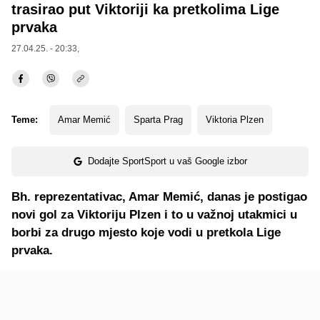
trasirao put Viktoriji ka pretkolima Lige
prvaka
27.04.25. - 20:33,
Teme:
Amar Memić
Sparta Prag
Viktoria Plzen
Dodajte SportSport u vaš Google izbor
Bh. reprezentativac, Amar Memić, danas je postigao
novi gol za Viktoriju Plzen i to u važnoj utakmici u
borbi za drugo mjesto koje vodi u pretkola Lige
prvaka.