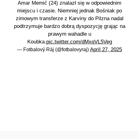
Amar Memić (24) znalazł się w odpowiednim
miejscu i czasie. Niemniej jednak Bośniak po
zimowym transferze z Karviny do Pilzna nadal
podtrzymuje bardzo dobrą dyspozycję grając na
prawym wahadle u
Koubka.
pic.twitter.com/dMxqVL5Veg
April 27, 2025
— Fotbalový Ráj (@fotbalovyraj)