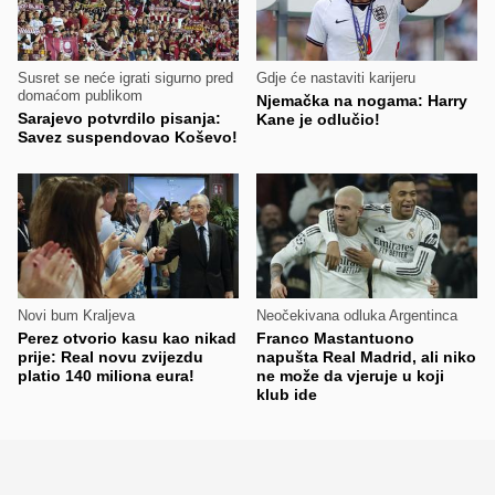
Susret se neće igrati sigurno pred
Gdje će nastaviti karijeru
domaćom publikom
Njemačka na nogama: Harry
Sarajevo potvrdilo pisanja:
Kane je odlučio!
Savez suspendovao Koševo!
Novi bum Kraljeva
Neočekivana odluka Argentinca
Perez otvorio kasu kao nikad
Franco Mastantuono
prije: Real novu zvijezdu
napušta Real Madrid, ali niko
platio 140 miliona eura!
ne može da vjeruje u koji
klub ide