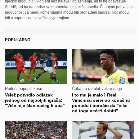
riječnik mogu biti uklonjeni bez najave i objašnjenja, ali to ne obavezuje
SportSport.ba da obriše sve komentare koji krše pravila. Čitanjem prihvatate
mogućnost da među komentarima mogu biti pronađeni sadržaji koji mogu
biti u suprotnosti sa vašim uvjerenjima.
POPULARNO
Rođeni napunili kasu
Čeka se rasplet velike sage
Velež potvrdio odlazak
I to mu je malo? Real
jednog od najboljih igrača:
Viniciusu servirao konačnu
"Više nije član našeg kluba"
ponudu i poručio da "više
od toga nećeš dobiti"