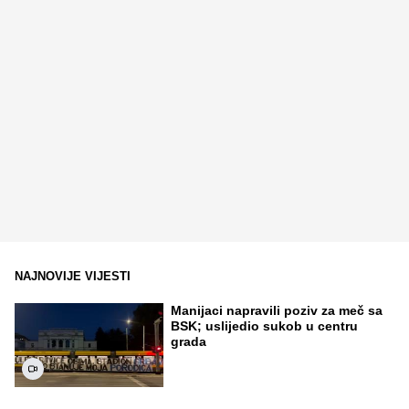
NAJNOVIJE VIJESTI
Manijaci napravili poziv za meč sa
BSK; uslijedio sukob u centru
grada