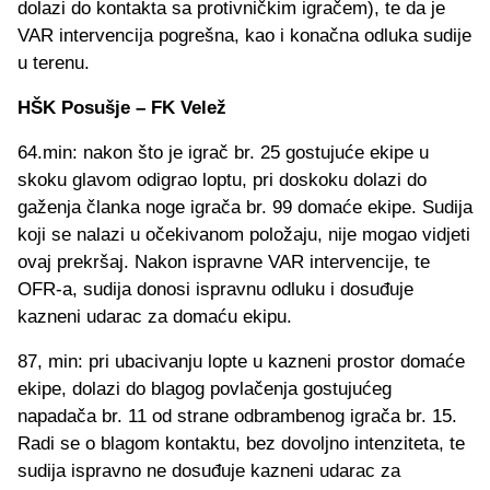
dolazi do kontakta sa protivničkim igračem), te da je
VAR intervencija pogrešna, kao i konačna odluka sudije
u terenu.
HŠK Posušje – FK Velež
64.min: nakon što je igrač br. 25 gostujuće ekipe u
skoku glavom odigrao loptu, pri doskoku dolazi do
gaženja članka noge igrača br. 99 domaće ekipe. Sudija
koji se nalazi u očekivanom položaju, nije mogao vidjeti
ovaj prekršaj. Nakon ispravne VAR intervencije, te
OFR-a, sudija donosi ispravnu odluku i dosuđuje
kazneni udarac za domaću ekipu.
87, min: pri ubacivanju lopte u kazneni prostor domaće
ekipe, dolazi do blagog povlačenja gostujućeg
napadača br. 11 od strane odbrambenog igrača br. 15.
Radi se o blagom kontaktu, bez dovoljno intenziteta, te
sudija ispravno ne dosuđuje kazneni udarac za