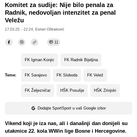
Komitet za sudije: Nije bilo penala za
Radnik, nedovoljan intenzitet za penal
Veležu
17.03.25. - 22:24,
Esmer Oštraković
11
FK Igman Konjic
FK Radnik Bijeljina
Teme:
FK Sarajevo
FK Sloboda
FK Velež
FK Željezničar
HŠK Posušje
HŠK Zrinjski
Dodajte SportSport u vaš Google izbor
Vikend koji je iza nas, ali i današnji dan donijeli su
utakmice 22. kola WWin lige Bosne i Hercegovine.