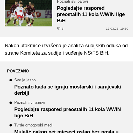
Poznati svi parovi
Pogledajte raspored
preostalih 11 kola WWIN lige
BiH
6
17.03.25. 19:39
Nakon utakmice izvršena je analiza sudijskih odluka od
strane Komiteta za sudije i suđenje NS/FS BiH.
POVEZANO
Sve je jasno
Poznato kada se igraju mostarski i sarajevski
derbiji
Poznati svi parovi
Pogledajte raspored preostalih 11 kola WWIN
lige BiH
Tvrde crnogorski mediji
Mulalić nakon pet mjeseci ostao bez posla u