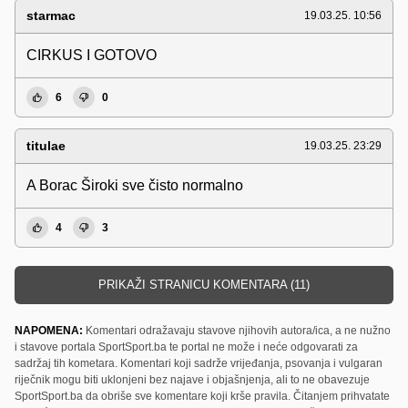
starmac
19.03.25. 10:56
CIRKUS I GOTOVO
6
0
titulae
19.03.25. 23:29
A Borac Široki sve čisto normalno
4
3
PRIKAŽI STRANICU KOMENTARA (11)
NAPOMENA:
Komentari odražavaju stavove njihovih autora/ica, a ne nužno
i stavove portala SportSport.ba te portal ne može i neće odgovarati za
sadržaj tih kometara. Komentari koji sadrže vrijeđanja, psovanja i vulgaran
riječnik mogu biti uklonjeni bez najave i objašnjenja, ali to ne obavezuje
SportSport.ba da obriše sve komentare koji krše pravila. Čitanjem prihvatate