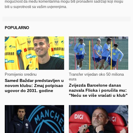
mogućnost da među komentarima mogu biti pronađeni sadržaji koji mogu
biti u suprotnosti sa vašim uvjerenjima.
POPULARNO
Promijenio sredinu
Transfer vrijedan oko 50 miliona
eura
Samed Baždar predstavljen u
Zvijezda Barcelone danas
novom klubu: Zmaj potpisao
nazvala Flicka i poručila mu:
ugovor do 2031. godine
"Neću se više vraćati u klub"