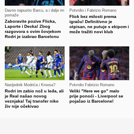
Davno napustio Barcu, a i dalje im
Potvrdio i Fabrizio Romano
pomaže
Flick bez milosti prema
Zaboravite pozive Flicka,
igraču! Definitivno je
Laporte i Decka! Zbog
otpisan, ne putuje s ekipom i
razgovora s ovim čovjekom
može tražiti novi klub
Rodri je izabrao Barcelonu
Nasljednik Modrića i Kroosa?
Potvrdio Fabrizio Romano
Rodri im zabio nož u leđa, ali
Veliki "Here we go" malo
je Real našao novog
prije ponoći - Liverpool se
veznjaka! Taj transfer niko
pojačao iz Barcelone!
živ nije očekivao