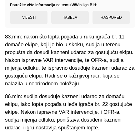
Potražite više informacija na temu WWin liga BiH:
VIJESTI
TABELA
RASPORED
83.min: nakon što lopta pogađa u ruku igrača br. 11
domaće ekipe, koji je bio u skoku, sudija u terenu
propušta da dosudi kazneni udarac za gostujuću ekipu.
Nakon ispravne VAR intervencije, te OFR-a, sudija
mijenja odluku, te ispravno dosuđuje kazneni udarac za
gostujuću ekipu. Radi se o kažnjivoj ruci, koja se
nalazila u neprirodnom položaju.
86.min: sudija dosuđuje kazneni udarac za domaću
ekipu, iako lopta pogađa u leđa igrača br. 22 gostujuće
ekipe. Nakon ispravne VAR intervencije, i OFR-a,
sudija mijenja odluku, poništava dosuđeni kazneni
udarac i igru nastavlja spuštanjem lopte.