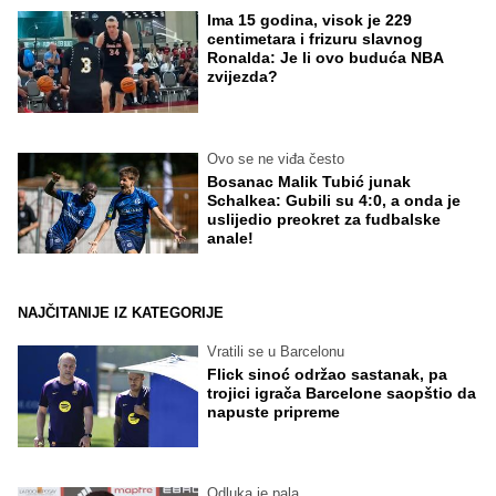
Ima 15 godina, visok je 229
centimetara i frizuru slavnog
Ronalda: Je li ovo buduća NBA
zvijezda?
Ovo se ne viđa često
Bosanac Malik Tubić junak
Schalkea: Gubili su 4:0, a onda je
uslijedio preokret za fudbalske
anale!
NAJČITANIJE IZ KATEGORIJE
Vratili se u Barcelonu
Flick sinoć održao sastanak, pa
trojici igrača Barcelone saopštio da
napuste pripreme
Odluka je pala