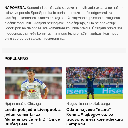
NAPOMENA:
Komentari odražavaju stavove njihovih autora/ica, a ne nužno
i stavove portala SportSport.ba te portal ne može i neće odgovarati za
sadržaj tih kometara. Komentari koji sadrže vrijeđanja, psovanja i vulgaran
riječnik mogu biti uklonjeni bez najave i objašnjenja, ali to ne obavezuje
SportSport.ba da obriše sve komentare koji krše pravila. Čitanjem prihvatate
mogućnost da među komentarima mogu biti pronađeni sadržaji koji mogu
biti u suprotnosti sa vašim uvjerenjima.
POPULARNO
Sjajan meč u Chicagu
Njegov trener iz Salzburga
Leeds pobijedio Liverpool, a
Otkrio najveću "manu"
jedan komentar za
Kerima Alajbegovića, pa
Muharemovića je hit: "On će
izgovorio riječi koje odjekuju
idućeg ljeta..."
Evropom!