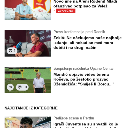
Novo ime na Areni Rođeni! Mladi
ofanzivac potpisao za Velež
·
ZVANIČNO
Press konferencija pred Radnik
Zekić: Ne očekujemo naše najbolje
izdanje, ali nekad se meč mora
dobiti i na drugi način
1
Saopštenje načelnika Općine Centar
Mandić objavio video terena
Koševa, pa žestoko prozvao
Džemidžića: "Smiješ li Borcu..."
10
NAJČITANIJE IZ KATEGORIJE
Prelijepe scene u Perthu
Igrači Juventusa su shvatili ko je