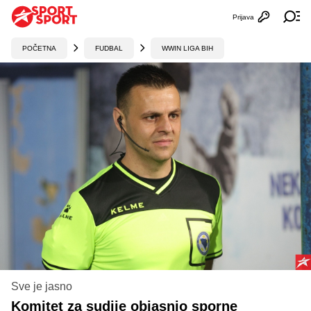
Prijava
Otvori profi
Ot
POČETNA
FUDBAL
WWIN LIGA BIH
Sve je jasno
Komitet za sudije objasnio sporne