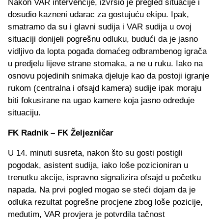
Nakon VAR intervencije, izvršio je pregled situacije i
dosudio kazneni udarac za gostujuću ekipu. Ipak,
smatramo da su i glavni sudija i VAR sudija u ovoj
situaciji donijeli pogrešnu odluku, budući da je jasno
vidljivo da lopta pogađa domaćeg odbrambenog igrača
u predjelu lijeve strane stomaka, a ne u ruku. Iako na
osnovu pojedinih snimaka djeluje kao da postoji igranje
rukom (centralna i ofsajd kamera) sudije ipak moraju
biti fokusirane na ugao kamere koja jasno određuje
situaciju.
FK Radnik – FK Željezničar
U 14. minuti susreta, nakon što su gosti postigli
pogodak, asistent sudija, iako loše pozicioniran u
trenutku akcije, ispravno signalizira ofsajd u početku
napada. Na prvi pogled mogao se steći dojam da je
odluka rezultat pogrešne procjene zbog loše pozicije,
međutim, VAR provjera je potvrdila tačnost