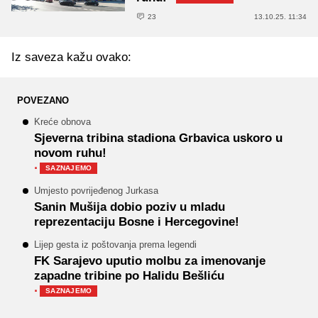
23
13.10.25. 11:34
Iz saveza kažu ovako:
POVEZANO
Kreće obnova
Sjeverna tribina stadiona Grbavica uskoro u
novom ruhu!
·
SAZNAJEMO
Umjesto povrijeđenog Jurkasa
Sanin Mušija dobio poziv u mladu
reprezentaciju Bosne i Hercegovine!
Lijep gesta iz poštovanja prema legendi
FK Sarajevo uputio molbu za imenovanje
zapadne tribine po Halidu Bešliću
·
SAZNAJEMO