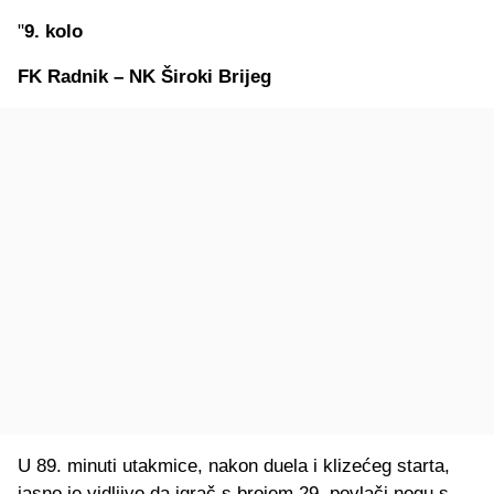
"
9. kolo
FK Radnik – NK Široki Brijeg
U 89. minuti utakmice, nakon duela i klizećeg starta,
jasno je vidljivo da igrač s brojem 29. povlači nogu s