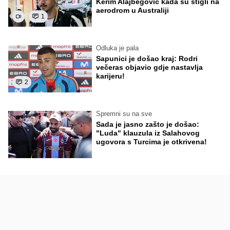
Kerim Alajbegović kada su stigli na
aerodrom u Australiji
1
Odluka je pala
Sapunici je došao kraj: Rodri
večeras objavio gdje nastavlja
karijeru!
2
Spremni su na sve
Sada je jasno zašto je došao:
"Luda" klauzula iz Salahovog
ugovora s Turcima je otkrivena!