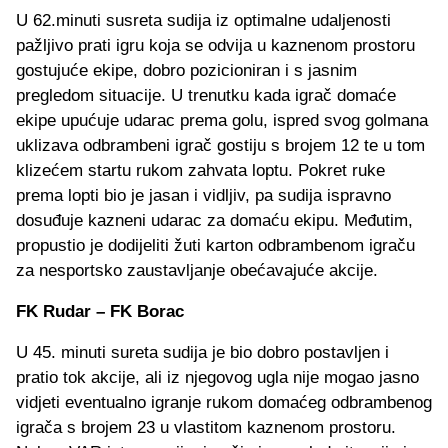
U 62.minuti susreta sudija iz optimalne udaljenosti
pažljivo prati igru koja se odvija u kaznenom prostoru
gostujuće ekipe, dobro pozicioniran i s jasnim
pregledom situacije. U trenutku kada igrač domaće
ekipe upućuje udarac prema golu, ispred svog golmana
uklizava odbrambeni igrač gostiju s brojem 12 te u tom
klizećem startu rukom zahvata loptu. Pokret ruke
prema lopti bio je jasan i vidljiv, pa sudija ispravno
dosuđuje kazneni udarac za domaću ekipu. Međutim,
propustio je dodijeliti žuti karton odbrambenom igraču
za nesportsko zaustavljanje obećavajuće akcije.
FK Rudar – FK Borac
U 45. minuti sureta sudija je bio dobro postavljen i
pratio tok akcije, ali iz njegovog ugla nije mogao jasno
vidjeti eventualno igranje rukom domaćeg odbrambenog
igrača s brojem 23 u vlastitom kaznenom prostoru.