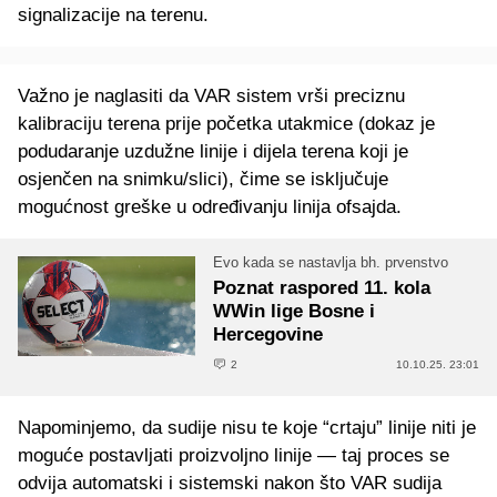
signalizacije na terenu.
Važno je naglasiti da VAR sistem vrši preciznu
kalibraciju terena prije početka utakmice (dokaz je
podudaranje uzdužne linije i dijela terena koji je
osjenčen na snimku/slici), čime se isključuje
mogućnost greške u određivanju linija ofsajda.
Evo kada se nastavlja bh. prvenstvo
Poznat raspored 11. kola
WWin lige Bosne i
Hercegovine
2
10.10.25. 23:01
Napominjemo, da sudije nisu te koje “crtaju” linije niti je
moguće postavljati proizvoljno linije — taj proces se
odvija automatski i sistemski nakon što VAR sudija