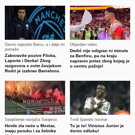
Davno napustio Barcu, a i dalje im
Objavljen video
pomaže
Dedić nije odigrao ni minute
Zaboravite pozive Flicka,
za Benficu, pa na kraju
Laporte i Decka! Zbog
napravio potez zbog kojeg je
razgovora s ovim čovjekom
u centru pažnje!
Rodri je izabrao Barcelonu
Saopštenje navijača Sarajeva
Tvrdi španski novinar
Horde zla neće u Mostar,
To je to! Vinicius Junior je
imaju poruku i za čelnike
donio odluku!