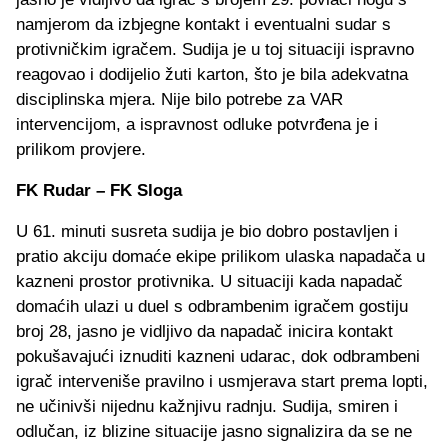
namjerom da izbjegne kontakt i eventualni sudar s
protivničkim igračem. Sudija je u toj situaciji ispravno
reagovao i dodijelio žuti karton, što je bila adekvatna
disciplinska mjera. Nije bilo potrebe za VAR
intervencijom, a ispravnost odluke potvrđena je i
prilikom provjere.
FK Rudar – FK Sloga
U 61. minuti susreta sudija je bio dobro postavljen i
pratio akciju domaće ekipe prilikom ulaska napadača u
kazneni prostor protivnika. U situaciji kada napadač
domaćih ulazi u duel s odbrambenim igračem gostiju
broj 28, jasno je vidljivo da napadač inicira kontakt
pokušavajući iznuditi kazneni udarac, dok odbrambeni
igrač interveniše pravilno i usmjerava start prema lopti,
ne učinivši nijednu kažnjivu radnju. Sudija, smiren i
odlučan, iz blizine situacije jasno signalizira da se ne