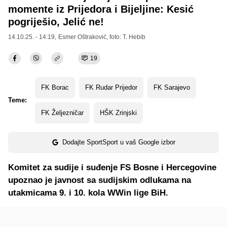
momente iz Prijedora i Bijeljine: Kesić
pogriješio, Jelić ne!
14.10.25. - 14:19,
Esmer Oštraković
, foto: T. Hebib
19
FK Borac
FK Rudar Prijedor
FK Sarajevo
Teme:
FK Željezničar
HŠK Zrinjski
Dodajte SportSport u vaš Google izbor
Komitet za sudije i suđenje FS Bosne i Hercegovine
upoznao je javnost sa sudijskim odlukama na
utakmicama 9. i 10. kola WWin lige BiH.