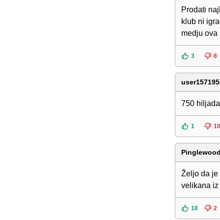
Prodati na
klub ni ig
medju ova
3
8
user157195
750 hiljad
1
1
Pinglewoo
Željo da je
velikana iz 
10
2