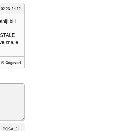
.02.23. 14:12
ji bili
AOSTALE
e zna, e
Odgovori
POŠALJI