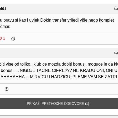
ad01
03
u pravu si kao i uvjek Đokin transfer vrijedi više nego komplet
ičmar.
1
03
iti vise od toliko...klub ce mozda dobiti bonus.. moguce je da k
ni bonus...... NIGDJE TACNE CIFRE??? NE KRADU ONI, ONI 
AHAHHA.... MIRVICU I HADZICU, PLEME VAM SE ZATRLO!!
PRIKAŽI PRETHODNE ODGOVORE (1)