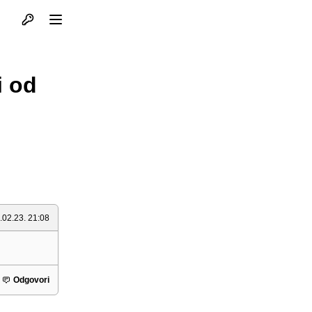
Otvori profil
Otvori meni
i od
.02.23. 21:08
Odgovori