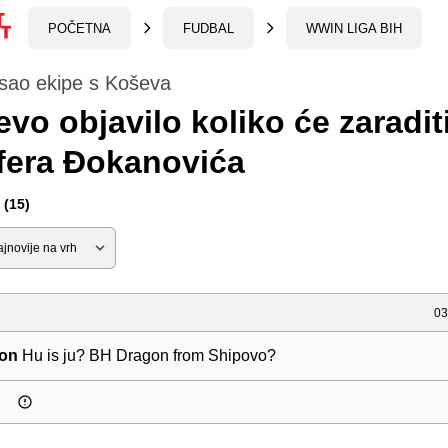
POČETNA
FUDBAL
WWIN LIGA BIH
sao ekipe s Koševa
evo objavilo koliko će zaradit
fera Đokanovića
(15)
03
on
Hu is ju? BH Dragon from Shipovo?