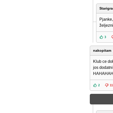
Starigr
Pjanke,
željezn
3
nakopitam
Klub ce dob
jos dodat
HAHAHAHAH
2
11