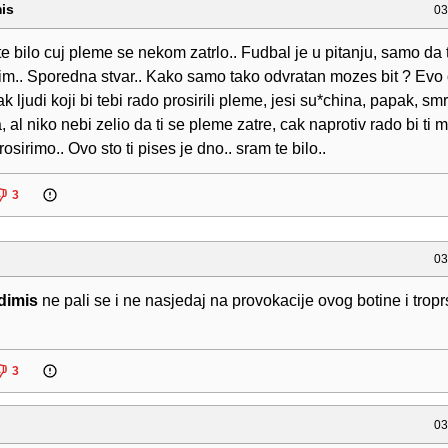
is
03
 bilo cuj pleme se nekom zatrlo.. Fudbal je u pitanju, samo da 
im.. Sporedna stvar.. Kako samo tako odvratan mozes bit ? Evo
k ljudi koji bi tebi rado prosirili pleme, jesi su*china, papak, s
 al niko nebi zelio da ti se pleme zatre, cak naprotiv rado bi ti m
osirimo.. Ovo sto ti pises je dno.. sram te bilo..
3
03
dimis
ne pali se i ne nasjedaj na provokacije ovog botine i trop
3
03