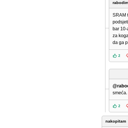
rabodim
SRAM te
podsjet
bar 10-a
za koga,
da ga pr
2
@rabo
smeća.
2
nakopitam