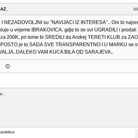
AZ_
03
 NEZADOVOLJNI su "NAVIJACI IZ INTERESA".. Oni bi najsretni
sluje u vrijeme IBRAKOVICA, gdje bi se svi UGRADILI i prodali
a 200K, pri tome bi SREDILI da Andrej TERETI KLUB za Z
i POSTO je to SADA SVE TRANSPARENTNO I U MARKU se sv
 VALJA..DALEKO VAM KUCA BILA OD SARAJEVA..
araktera