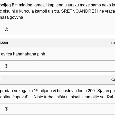
jboljeg BH mladog igraca i kapitena u tursku moze samo neko k
rac nisu ni u kurrcu a kamoli u srcu. SRETNO ANDREJ i ne vraca
 nasa govvna
6549
03
a evrica hahahahaha pihh
0
d
03
 prodao nekoga za 15 hiljada vi bi naslov u fontu 200 "Sjajan p
doline ćupova!".... Niste trebali ništa ni pisati, sramotite se džab