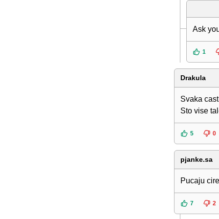
Ask yo
1
Drakula
Svaka cast.
Sto vise ta
5
0
pjanke.sa
Pucaju cir
7
2