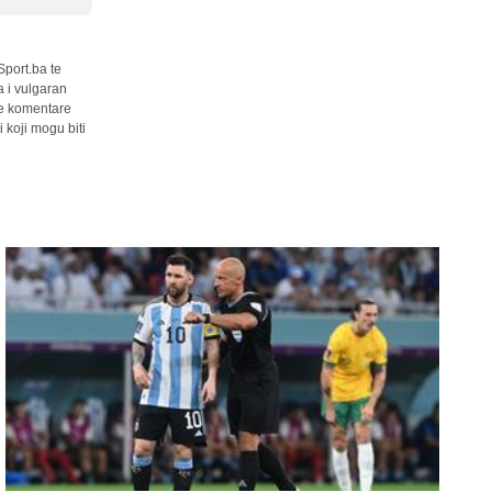
Sport.ba te
a i vulgaran
sve komentare
 koji mogu biti