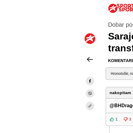
Dobar po
Saraj
trans
KOMENTARI 
Sortiraj
nakopitam
@BHDrag
1
3