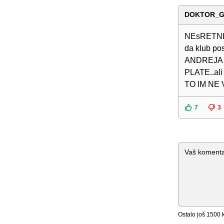
DOKTOR_G
NEsRETNI I
da klub po
ANDREJA z
PLATE..al
TO IM NE
7
3
Komentar
Ostalo još
1500
k