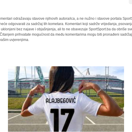
mentari odražavaju stavove njihovih autora/ica, a ne nužno i stavove portala Sport
 neće odgovarati za sadržaj tih kometara. Komentari koji sadrže vrijeđanja, psovanj
i uklonjeni bez najave i objašnjenja, ali to ne obavezuje SportSport.ba da obriše 
a. Čitanjem prihvatate mogućnost da među komentarima mogu biti pronađeni sadržaji
 vašim uvjerenjima.