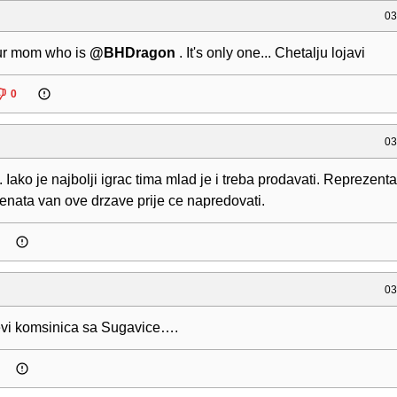
03
ur mom who is
@BHDragon
. It's only one... Chetalju lojavi
0
03
 Iako je najbolji igrac tima mlad je i treba prodavati. Reprezentac
lenata van ove drzave prije ce napredovati.
03
evi komsinica sa Sugavice….