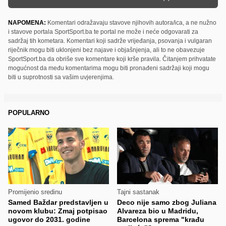
NAPOMENA:
Komentari odražavaju stavove njihovih autora/ica, a ne nužno
i stavove portala SportSport.ba te portal ne može i neće odgovarati za
sadržaj tih kometara. Komentari koji sadrže vrijeđanja, psovanja i vulgaran
riječnik mogu biti uklonjeni bez najave i objašnjenja, ali to ne obavezuje
SportSport.ba da obriše sve komentare koji krše pravila. Čitanjem prihvatate
mogućnost da među komentarima mogu biti pronađeni sadržaji koji mogu
biti u suprotnosti sa vašim uvjerenjima.
POPULARNO
Promijenio sredinu
Tajni sastanak
Samed Baždar predstavljen u
Deco nije samo zbog Juliana
novom klubu: Zmaj potpisao
Alvareza bio u Madridu,
ugovor do 2031. godine
Barcelona sprema "krađu