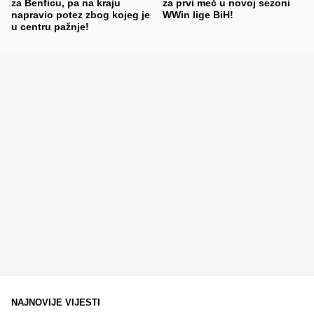
za Benficu, pa na kraju
za prvi meč u novoj sezoni
napravio potez zbog kojeg je
WWin lige BiH!
u centru pažnje!
NAJNOVIJE VIJESTI