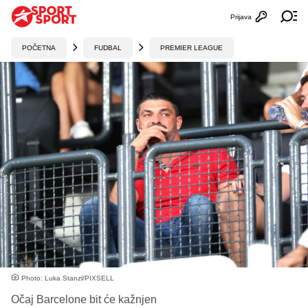
Prijava
Otvori profi
Ot
POČETNA
FUDBAL
PREMIER LEAGUE
Photo: Luka Stanzl/PIXSELL
Očaj Barcelone bit će kažnjen