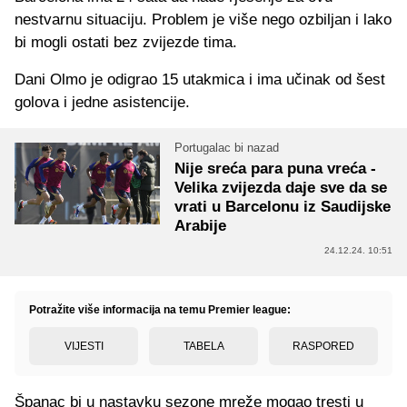
nestvarnu situaciju. Problem je više nego ozbiljan i lako
bi mogli ostati bez zvijezde tima.
Dani Olmo je odigrao 15 utakmica i ima učinak od šest
golova i jedne asistencije.
Portugalac bi nazad
Nije sreća para puna vreća -
Velika zvijezda daje sve da se
vrati u Barcelonu iz Saudijske
Arabije
24.12.24. 10:51
Potražite više informacija na temu Premier league:
VIJESTI
TABELA
RASPORED
Španac bi u nastavku sezone mreže mogao tresti u