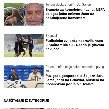
Tokom duela Sheriff - St. Gallen
Sramota za kompletnu naciju: UEFA
delegat jučer snimao žene uz
neprimjerene komentare
Skandal
Fudbalska zvijezda napravila haos
u noćnom klubu - Udario je glavom
navijača!
Press-konferencija nakon utakmice prvog
kola
Puzigaća gospodski o Željezničaru
i ambijentu na Grbavici, Muslera na
3
bosanskom poručio "Hvala!"
NAJČITANIJE IZ KATEGORIJE