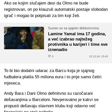
Ako se kojim slučajem desi da Olmo ne bude
registrovan, on po klauzuli automatski postaje slobodan
igrač i mogao bi potpisati za tim koji želi.
Susreo se sa sjajnim defanzivcima
Lamine Yamal ima 17 godina,
a već izabrao najtežeg
protivnika u karijeri i time sve
iznenadio
3
22.12.24. 15:45
To bi bio dodatni udarac za Barcu koja je sjajnog
fudbalera platila 55 miliona eura i to prije samo četiri
mjeseca.
Andy Bara i Dani Olmo definitvno su razočarani
dešavanjima u Barceloni. Nevjerovatno je kakvi se
propusti dešavaju slavnom klubu koji odavno već