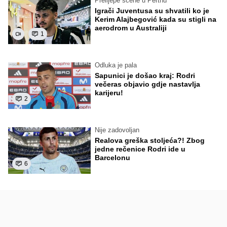
Prelijepe scene u Perthu
Igrači Juventusa su shvatili ko je
Kerim Alajbegović kada su stigli na
aerodrom u Australiji
1
Odluka je pala
Sapunici je došao kraj: Rodri
večeras objavio gdje nastavlja
karijeru!
2
Nije zadovoljan
Realova greška stoljeća?! Zbog
jedne rečenice Rodri ide u
Barcelonu
6