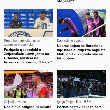
stoljeća"?
Press-konferencija nakon
Dao zeleno svjetlo
utakmice prvog kola
Udarac kojem se Barcelona
Puzigaća gospodski o
nije nadala, zvijezda napušta
Željezničaru i ambijentu na
klub, do 12. avgusta sve će
Grbavici, Muslera na
biti gotovo
bosanskom poručio "Hvala!"
Objavljen video
Igraju Željezničar - BSK
Dedić nije odigrao ni minute
Poznat sastav Željezničara