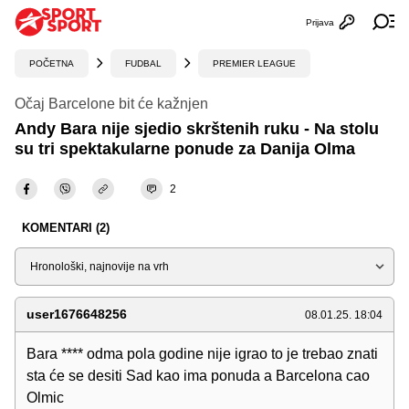
Prijava
Otvori profi
Ot
POČETNA
FUDBAL
PREMIER LEAGUE
Očaj Barcelone bit će kažnjen
Andy Bara nije sjedio skrštenih ruku - Na stolu
su tri spektakularne ponude za Danija Olma
2
KOMENTARI (2)
Sortiraj
user1676648256
08.01.25. 18:04
Bara **** odma pola godine nije igrao to je trebao znati
sta će se desiti Sad kao ima ponuda a Barcelona cao
Olmic