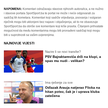
NAPOMENA:
Komentari odražavaju stavove njihovih autora/ica, a ne nužno
i stavove portala SportSport.ba te portal ne može i neće odgovarati za
sadržaj tih kometara. Komentari koji sadrže vrijeđanja, psovanja i vulgaran
riječnik mogu biti uklonjeni bez najave i objašnjenja, ali to ne obavezuje
SportSport.ba da obriše sve komentare koji krše pravila. Čitanjem prihvatate
mogućnost da među komentarima mogu biti pronađeni sadržaji koji mogu
biti u suprotnosti sa vašim uvjerenjima.
NAJNOVIJE VIJESTI
Nazire li se novi transfer?
PSV Bajraktarevića drži na klupi, a
spas mu nudi - velikan?
Ima rješenje za sve
Odlazak Arauja natjerao Flicka na
hitan potez, čak je i uprava kluba
zatečena