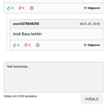
0
0
Odgovori
user1676648256
08.01.25. 18:05
Andi Bara hehhh
0
0
Odgovori
Komentar
Ostalo još
1500
karaktera
POŠALJI