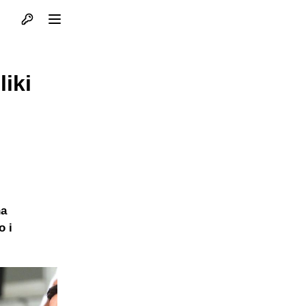
Otvori profil
Otvori meni
liki
na
o i