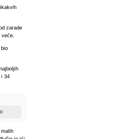
 ikakvih
 od zarade
o veće.
 bio
ajboljih
i 34
ED
 malih
lučio je ići