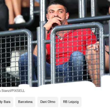
a Stanzl/PIXSELL
dy Bara
Barcelona
Dani Olmo
RB Leipzig