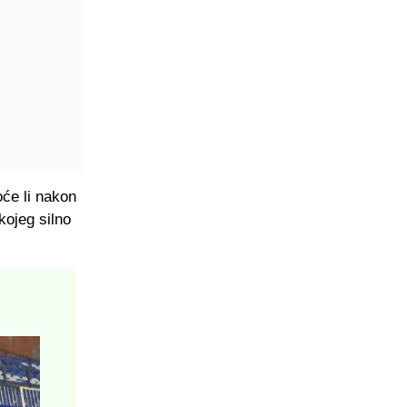
će li nakon
kojeg silno