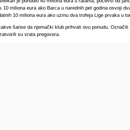
velikan je ponudio 40 miliona eura u ratama, počevši od jan
s 10 miliona eura ako Barca u narednih pet godina osvoji dva
datnih 10 miliona eura ako uzmu dva trofeja Lige prvaka u t
ikakve šanse da njemački klub prihvati ovu ponudu. Označili 
zatvorili su vrata pregovora.