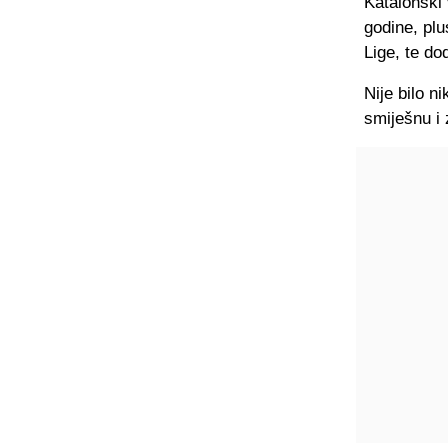
Katalonski 
godine, plu
Lige, te do
Nije bilo n
smiješnu i 