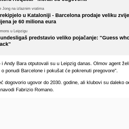
e Jong na izlaznim vratima
rekipjelo u Kataloniji - Barcelona prodaje veliku zvij
ijena je 60 miliona eura
imons u Leipzigu
undesligaš predstavio veliko pojačanje: "Guess who
ack"
i Andy Bara otputovali su u Leipzig danas. Olmov agent žel
 o ponudi Barcelone i pokušat će pokrenuti pregovore".
ć dogovorio ugovor do 2030. godine, ali klubovi su daleko o
 navodi Fabrizio Romano.