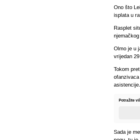
Ono što Lei
isplata u r
Rasplet si
njemačkog k
Olmo je u j
vrijedan 29
Tokom preth
ofanzivaca
asistencije
Potražite v
Sada je me
nogu, tu je