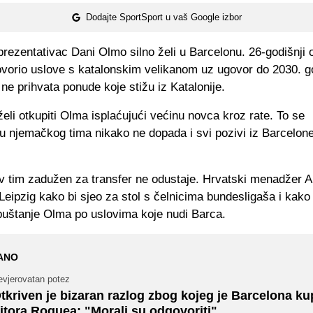
Dodajte SportSport u vaš Google izbor
rezentativac Dani Olmo silno želi u Barcelonu. 26-godišnji 
ovorio uslove s katalonskim velikanom uz ugovor do 2030. g
ne prihvata ponude koje stižu iz Katalonije.
eli otkupiti Olma isplaćujući većinu novca kroz rate. To se
u njemačkog tima nikako ne dopada i svi pozivi iz Barcelon
v tim zadužen za transfer ne odustaje. Hrvatski menadžer 
 Leipzig kako bi sjeo za stol s čelnicima bundesligaša i kak
 puštanje Olma po uslovima koje nudi Barca.
ANO
evjerovatan potez
tkriven je bizaran razlog zbog kojeg je Barcelona ku
itora Roquea: "Morali su odgovoriti"