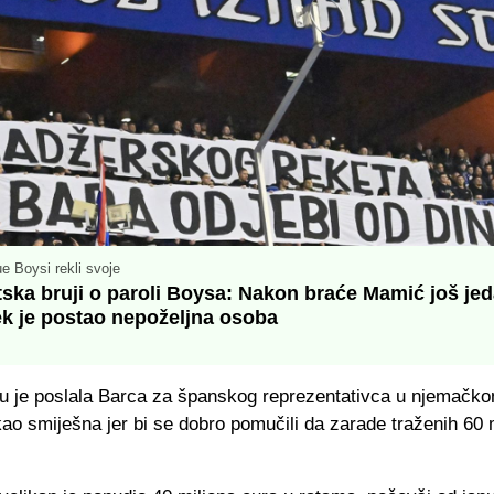
e Boysi rekli svoje
tska bruji o paroli Boysa: Nakon braće Mamić još je
ek je postao nepoželjna osoba
u je poslala Barca za španskog reprezentativca u njemačko
o smiješna jer bi se dobro pomučili da zarade traženih 60 