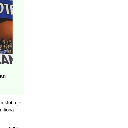
dan
m klubu je
miliona