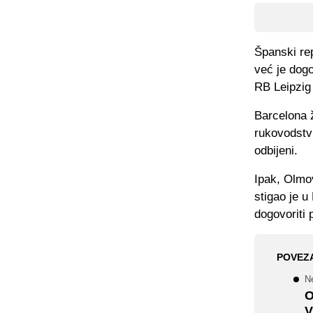
Španski rep
već je dog
RB Leipzig 
Barcelona ž
rukovodstv
odbijeni.
Ipak, Olmo
stigao je u
dogovoriti
POVEZ
N
O
V