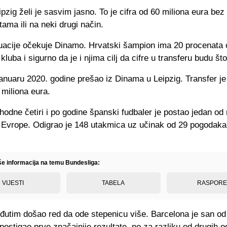
pzig želi je sasvim jasno. To je cifra od 60 miliona eura bez
atama ili na neki drugi način.
tuacije očekuje Dinamo. Hrvatski šampion ima 20 procenata
luba i sigurno da je i njima cilj da cifre u transferu budu št
anuaru 2020. godine prešao iz Dinama u Leipzig. Transfer je
 miliona eura.
odne četiri i po godine španski fudbaler je postao jedan od n
 Evrope. Odigrao je 148 utakmica uz učinak od 29 pogodaka 
.
iše informacija na temu Bundesliga:
VIJESTI
TABELA
RASPOR
đutim došao red da ode stepenicu više. Barcelona je san od
 postigao prve značajnije rezultate, no za razliku od drugih od