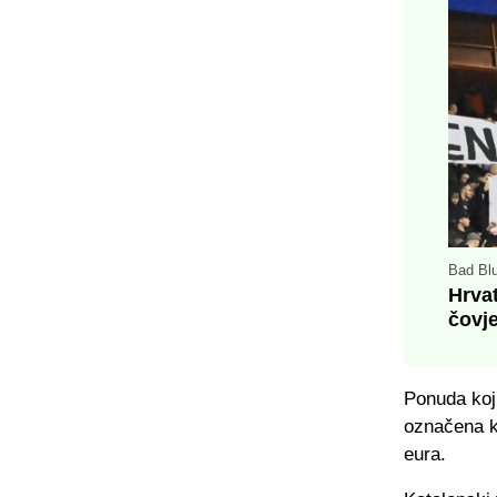
Bad Blu
Hrva
čovj
Ponuda koj
označena ka
eura.