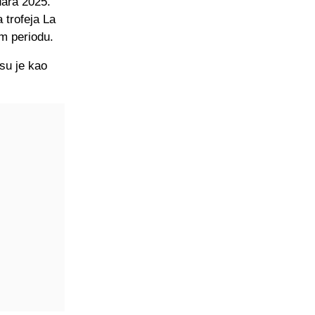
uara 2025.
 trofeja La
om periodu.
su je kao