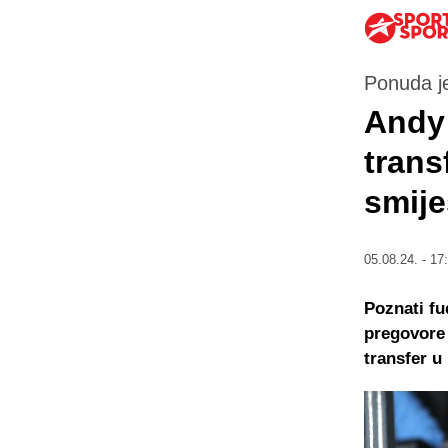
Ponuda j
Andy 
trans
smij
05.08.24. - 17
Poznati fu
pregovore
transfer u