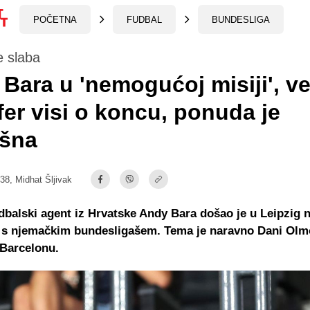
POČETNA
FUDBAL
BUNDESLIGA
e slaba
Bara u 'nemogućoj misiji', ve
fer visi o koncu, ponuda je
ešna
:38,
Midhat Šljivak
dbalski agent iz Hrvatske Andy Bara došao je u Leipzig 
 s njemačkim bundesligašem. Tema je naravno Dani Olm
 Barcelonu.