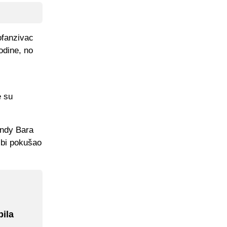
ofanzivac
odine, no
e su
Andy Bara
o bi pokušao
pila