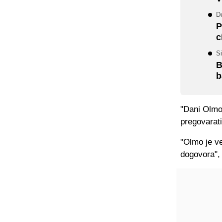
D
P
c
S
B
b
"Dani Olmo 
pregovarati
"Olmo je ve
dogovora",