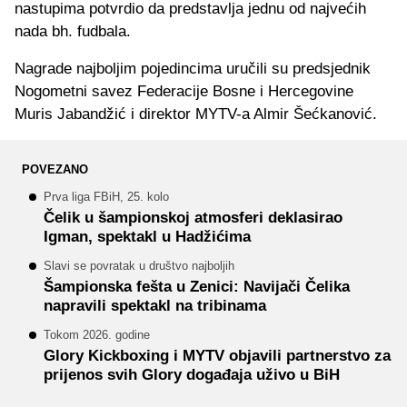
nastupima potvrdio da predstavlja jednu od najvećih
nada bh. fudbala.
Nagrade najboljim pojedincima uručili su predsjednik
Nogometni savez Federacije Bosne i Hercegovine
Muris Jabandžić i direktor MYTV-a Almir Šećkanović.
POVEZANO
Prva liga FBiH, 25. kolo
Čelik u šampionskoj atmosferi deklasirao
Igman, spektakl u Hadžićima
Slavi se povratak u društvo najboljih
Šampionska fešta u Zenici: Navijači Čelika
napravili spektakl na tribinama
Tokom 2026. godine
Glory Kickboxing i MYTV objavili partnerstvo za
prijenos svih Glory događaja uživo u BiH