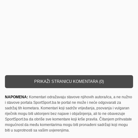
PRIKAŽI STRANICU KOMENTARA (0)
NAPOMENA:
Komentari odražavaju stavove njihovih autora/ica, a ne nužno
i stavove portala SportSport.ba te portal ne može i neće odgovarati za
sadržaj tih kometara. Komentari koji sadrže vrijeđanja, psovanja i vulgaran
riječnik mogu biti uklonjeni bez najave i objašnjenja, ali to ne obavezuje
SportSport.ba da obriše sve komentare koji krše pravila. Čitanjem prihvatate
mogućnost da među komentarima mogu biti pronađeni sadržaji koji mogu
biti u suprotnosti sa vašim uvjerenjima.