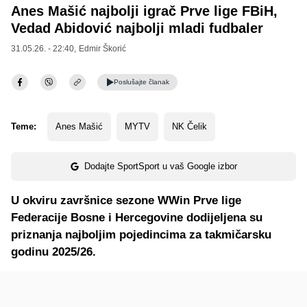
Anes Mašić najbolji igrač Prve lige FBiH,
Vedad Abidović najbolji mladi fudbaler
31.05.26. - 22:40,
Edmir Škorić
Poslušajte
članak
Teme:
Anes Mašić
MYTV
NK Čelik
Dodajte SportSport u vaš Google izbor
U okviru završnice sezone WWin Prve lige
Federacije Bosne i Hercegovine dodijeljena su
priznanja najboljim pojedincima za takmičarsku
godinu 2025/26.