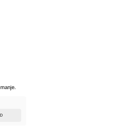
 manje.
ED