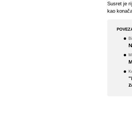
Susret je r
kao konača
POVEZ
Bi
N
Mo
M
Kr
"
z