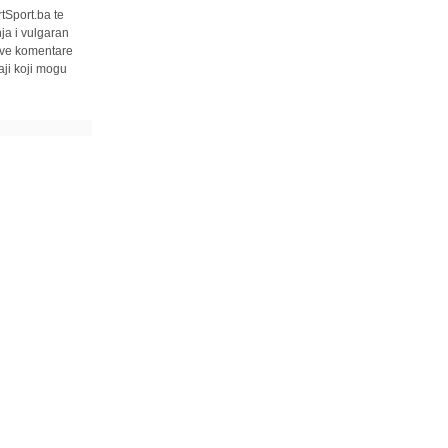
tSport.ba te
ja i vulgaran
 sve komentare
ji koji mogu