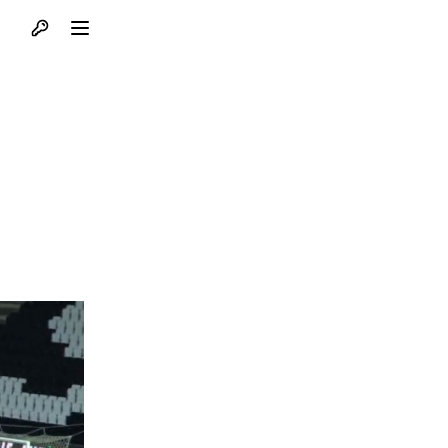
Otvori profil
Otvori meni