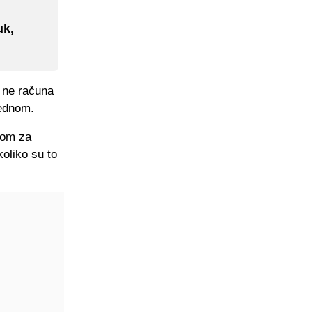
uk,
a ne računa
jednom.
ašom za
oliko su to