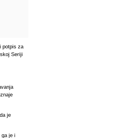
i potpis za
skoj Seriji
avanja
oznaje
da je
ga je i