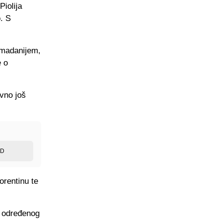
Piolija
o. S
amadanijem,
e o
ivno još
ED
orentinu te
o određenog