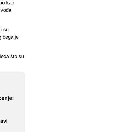
gao kao
 vođa
i su
g čega je
 leđa što su
ćenje:
ravi