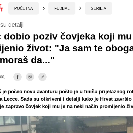
POČETNA
FUDBAL
SERIE A
su detalji
 dobio poziv čovjeka koji mu
jenio život: "Ja sam te oboga
moraš da..."
:00,
 je počeo novu avanturu pošto je u finišu prijelaznog ro
a Lecce. Sada su otkriveni i detalji kako je Hrvat završio
o je zapravo čovjek koji mu je na neki način promijenio živ