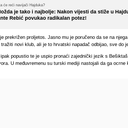
a će reći navijači Hajduka?
ožda je tako i najbolje: Nakon vijesti da stiže u Hajd
nte Rebić povukao radikalan potez!
 je prekrižen proljetos. Jasno mu je poručeno da se na njeg
tražiti novi klub, ali je to hrvatski napadač odbijao, sve do 
 ipak popustio te je uspio pronaći zajednički jezik s Bešikt
ora. U međuvremenu su turski mediji nastojali da ga ocrne k