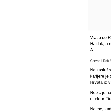
Vratio se R
Hajduk, a na
A.
Corvno i Rebi
Najzaslužni
karijere je
Hrvata iz v
Rebić je na
direktor Fi
Naime, kad