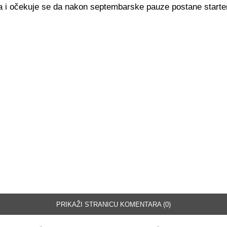
a i očekuje se da nakon septembarske pauze postane starter
PRIKAŽI STRANICU KOMENTARA (0)