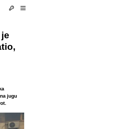
Otvori profil
Otvori meni
 je
tio,
ka
 na jugu
ot.