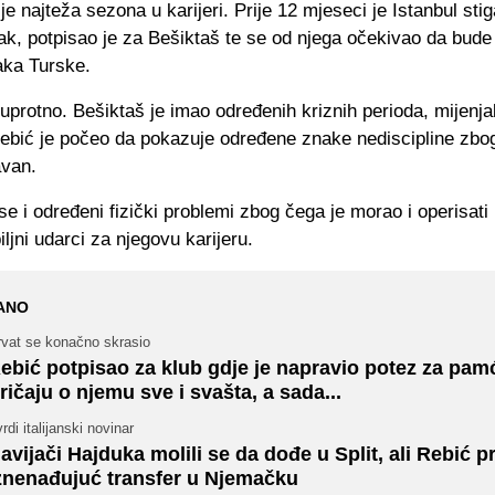
je najteža sezona u karijeri. Prije 12 mjeseci je Istanbul sti
ak, potpisao je za Bešiktaš te se od njega očekivao da bude
aka Turske.
uprotno. Bešiktaš je imao određenih kriznih perioda, mijenjal
Rebić je počeo da pokazuje određene znake nediscipline zbo
avan.
 se i određeni fizički problemi zbog čega je morao i operisati
iljni udarci za njegovu karijeru.
ANO
rvat se konačno skrasio
ebić potpisao za klub gdje je napravio potez za pam
ričaju o njemu sve i svašta, a sada...
rdi italijanski novinar
avijači Hajduka molili se da dođe u Split, ali Rebić p
znenađujuć transfer u Njemačku