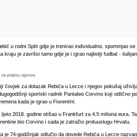
ebić u rodni Split gdje je trenirao individualno, spominjao se 
 kraju je završio tamo gdje je i igrao najbolji fudbal - italijan
ć na potpisu ugovora
ji čovjek za dolazak Rebića u Lecce i njegov pokušaj oživlj
 dugogodišnji sportski radnik Pantaleo Corvino koji odlično p
remena kada je igrao u Fiorentini.
 ljeto 2018. godine otišao u Frankfurt za 4.5 miliona eura. Ta
orentine bio Corvino i sada je zatražio protuuslugu Hrvatu.
a je 74-godišnjak odlučio da dovede Rebića u Lecce nazvao 