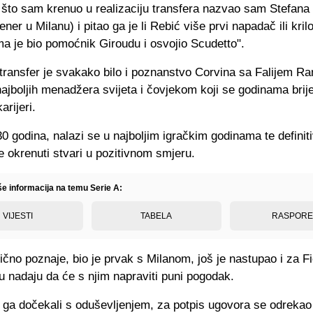
 što sam krenuo u realizaciju transfera nazvao sam Stefana 
ener u Milanu) i pitao ga je li Rebić više prvi napadač ili kril
a je bio pomoćnik Giroudu i osvojio Scudetto".
 transfer je svakako bilo i poznanstvo Corvina sa Falijem R
ajboljih menadžera svijeta i čovjekom koji se godinama brij
arijeri.
0 godina, nalazi se u najboljim igračkim godinama te definit
 okrenuti stvari u pozitivnom smjeru.
še informacija na temu Serie A:
VIJESTI
TABELA
RASPOR
lično poznaje, bio je prvak s Milanom, još je nastupao i za Fi
 nadaju da će s njim napraviti puni pogodak.
u ga dočekali s oduševljenjem, za potpis ugovora se odreka