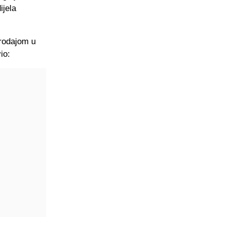
ijela
rodajom u
io: