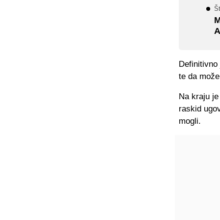
Št
M
A
Definitivno
te da može 
Na kraju je
raskid ugov
mogli.