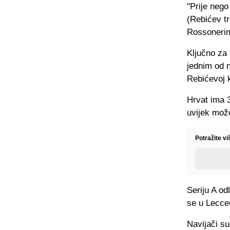
"Prije nego
(Rebićev tr
Rossonerim
Ključno za
jednim od n
Rebićevoj k
Hrvat ima 3
uvijek može
Potražite vi
Seriju A od
se u Lecceu
Navijači s