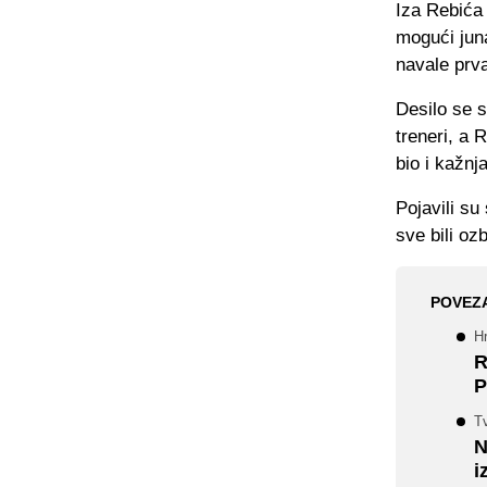
Iza Rebića 
mogući jun
navale prv
Desilo se s
treneri, a 
bio i kažnj
Pojavili su
sve bili ozb
POVEZ
H
R
P
Tv
N
i