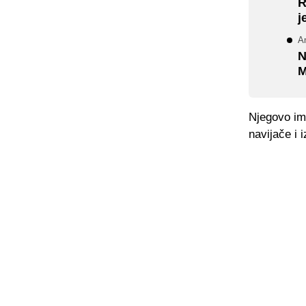
R
j
A
N
M
Njegovo ime
navijače i 