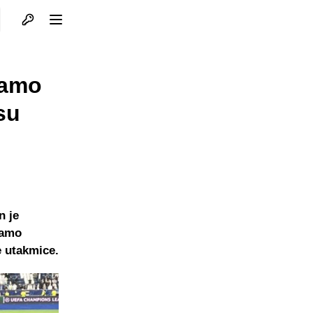
Otvori profil
Otvori meni
Samo
su
n je
samo
e utakmice.