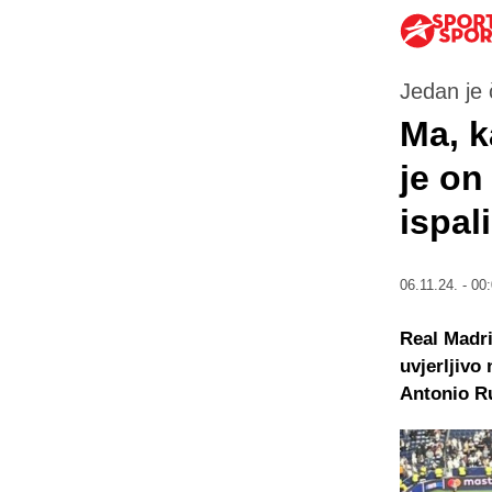
Jedan je 
Ma, k
je on
ispal
06.11.24. - 00
Real Madri
uvjerljivo
Antonio Ru