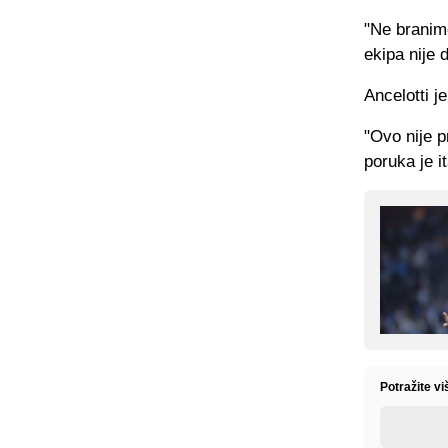
"Ne branim
ekipa nije 
Ancelotti je
"Ovo nije p
poruka je i
Potražite v