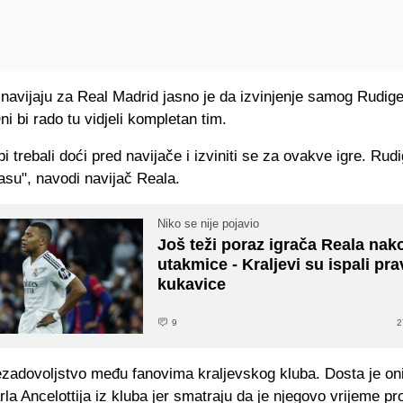
navijaju za Real Madrid jasno je da izvinjenje samog Rudige
ni bi rado tu vidjeli kompletan tim.
bi trebali doći pred navijače i izviniti se za ovakve igre. Rudi
asu", navodi navijač Reala.
Niko se nije pojavio
Još teži poraz igrača Reala nak
utakmice - Kraljevi su ispali pra
kukavice
9
2
ezadovoljstvo među fanovima kraljevskog kluba. Dosta je oni
la Ancelottija iz kluba jer smatraju da je njegovo vrijeme pro