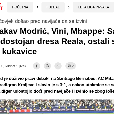
POČETNA
FUDBAL
UEFA LIGA PRVAKA
čovjek došao pred navijače da se izvini
akav Modrić, Vini, Mbappe: 
 dostojan dresa Reala, ostali 
i kukavice
:05,
Midhat Šljivak
2
d je doživio pravi debakl na Santiago Bernabeu. AC Mila
 nadigrao Kraljeve i slavio je s 3:1, a nakon utakmice se 
diger udostojio doći pred navijače i izvinio se zbog loš