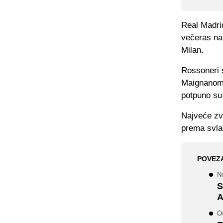
Real Madrid
večeras na
Milan.
Rossoneri 
Maignanom k
potpuno su 
Najveće zv
prema svla
POVEZ
N
S
A
O