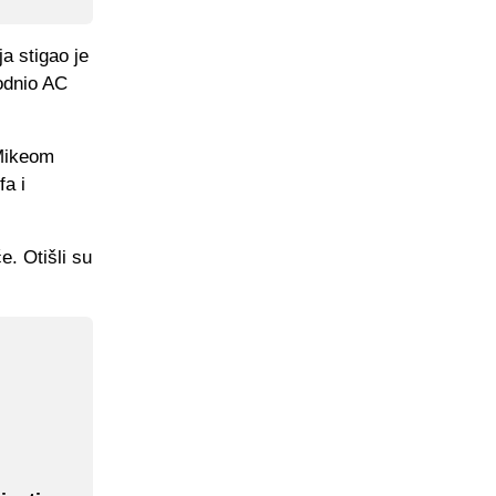
a stigao je
odnio AC
Mikeom
fa i
. Otišli su