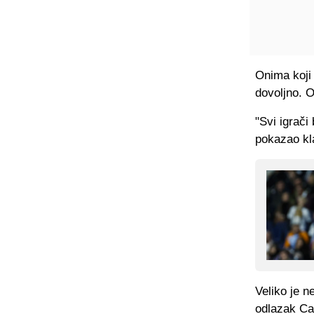
Onima koji 
dovoljno. O
"Svi igrači 
pokazao kl
Veliko je n
odlazak Car