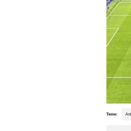
Teme:
Ant