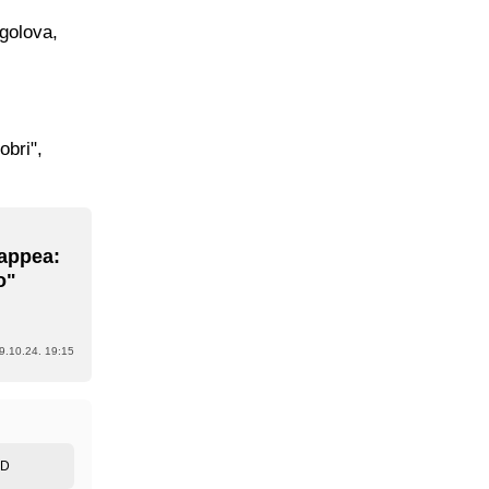
golova,
obri",
appea:
o"
9.10.24. 19:15
ED