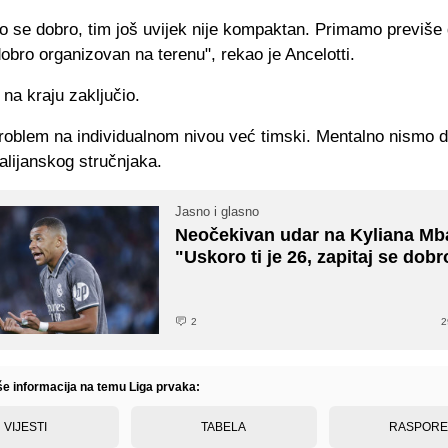
o se dobro, tim još uvijek nije kompaktan. Primamo previše 
dobro organizovan na terenu", rekao je Ancelotti.
 na kraju zaključio.
roblem na individualnom nivou već timski. Mentalno nismo d
talijanskog stručnjaka.
Jasno i glasno
Neočekivan udar na Kyliana Mb
"Uskoro ti je 26, zapitaj se dobr
2
2
iše informacija na temu Liga prvaka:
VIJESTI
TABELA
RASPOR