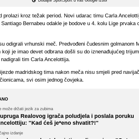
Dodajte SportSport u vaš Google izbor
 prolazi kroz težak period. Novi udarac timu Carla Ancelottij
 Santiago Bernabeu odakle je bodove u 4. kolu Lige prvaka 
su odigrali vrhunski meč. Predvođeni čudesnim golmanom 
oji je imao devet odbrana došli su do iznenađujućeg trijum
nadigrali tim Carla Ancelottija.
ijezde madridskog tima nakon meča nisu smjeli pred navijače
čionicama, svi osim jednog čovjeka.
ANO
e može držati jezik za zubima
upruga Realovog igrača poludjela i poslala poruku
ncelottiju: "Kad ćeš je*eno shvatit?!"
čajno izdanje