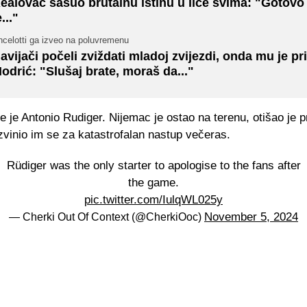
ealovac sasuo brutalnu istinu u lice svima: "Gotovo 
e..."
ncelotti ga izveo na poluvremenu
avijači počeli zviždati mladoj zvijezdi, onda mu je pr
odrić: "Slušaj brate, moraš da..."
 je Antonio Rudiger. Nijemac je ostao na terenu, otišao je p
izvinio im se za katastrofalan nastup večeras.
Rüdiger was the only starter to apologise to the fans after
the game.
pic.twitter.com/IulqWL025y
November 5, 2024
— Cherki Out Of Context (@CherkiOoc)