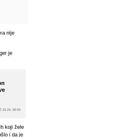
ra nije
ger je
on
ve
7.10.24. 00:52
h koji žele
šlo i da je