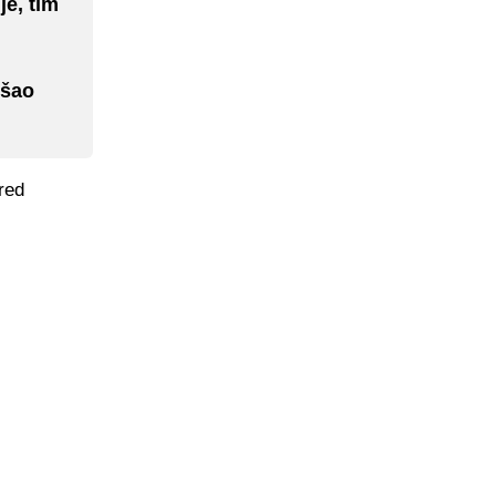
je, tim
išao
red