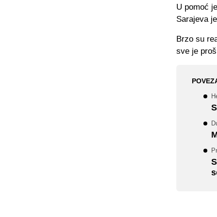
U pomoć je 
Sarajeva j
Brzo su rea
sve je proš
POVEZ
He
S
Du
M
Pr
S
s