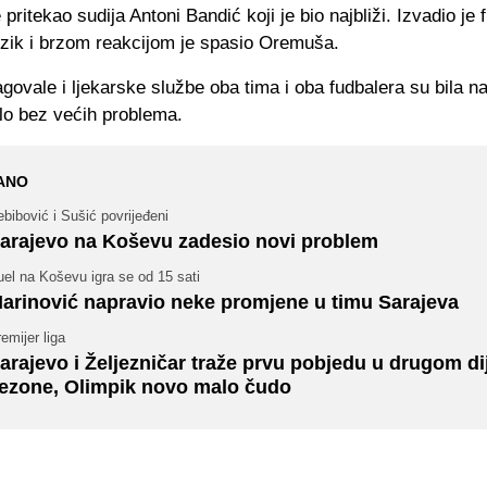
pritekao sudija Antoni Bandić koji je bio najbliži. Izvadio je 
ezik i brzom reakcijom je spasio Oremuša.
govale i ljekarske službe oba tima i oba fudbalera su bila n
lo bez većih problema.
ANO
bibović i Sušić povrijeđeni
arajevo na Koševu zadesio novi problem
el na Koševu igra se od 15 sati
arinović napravio neke promjene u timu Sarajeva
emijer liga
arajevo i Željezničar traže prvu pobjedu u drugom di
ezone, Olimpik novo malo čudo