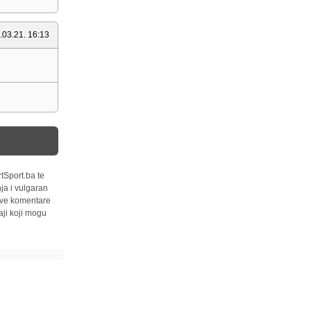
.03.21. 16:13
tSport.ba te
ja i vulgaran
 sve komentare
ji koji mogu