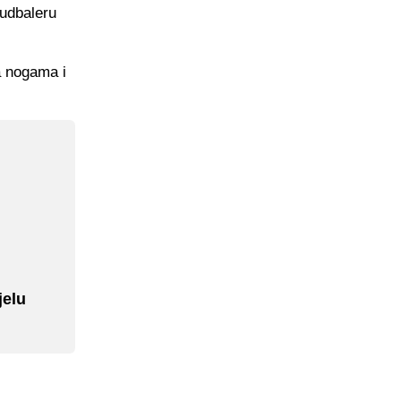
fudbaleru
a nogama i
jelu