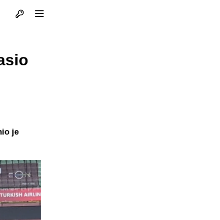
Otvori profil
Otvori meni
asio
io je