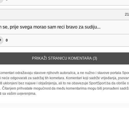
21
 se, prije svega morao sam reci bravo za sudiju...
0
PRIKAŽI STRANICU KOMENTARA (3)
omentari odražavaju stavove njihovih autora/ica, a ne nužno i stavove portala Spor
i neće odgovarati za sadržaj tih kometara. Komentari koji sadrže vrijeđanja, psovan
iti uklonjeni bez najave i objašnjenja, ali to ne obavezuje SportSport.ba da obriše
la. Čitanjem prihvatate mogućnost da među komentarima mogu biti pronađeni sadrža
ti sa vašim uvjerenjima.