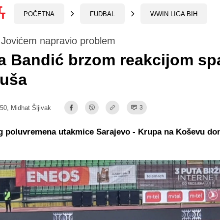
POČETNA
FUDBAL
WWIN LIGA BIH
 Jovićem napravio problem
a Bandić brzom reakcijom sp
uša
:50,
Midhat Šljivak
3
g poluvremena utakmice Sarajevo - Krupa na Koševu don