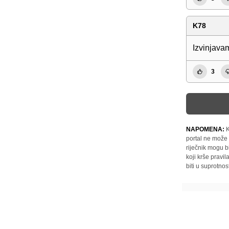
K78
Izvinjavam
3
NAPOMENA:
K
portal ne može 
riječnik mogu b
koji krše pravi
biti u suprotnos