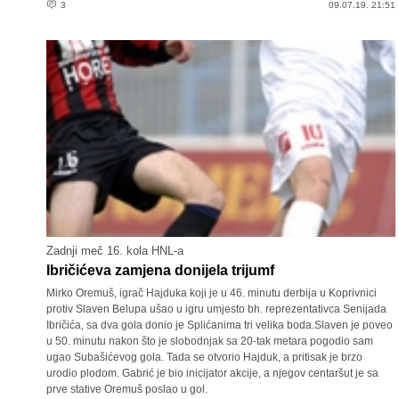
3
09.07.19. 21:51
Zadnji meč 16. kola HNL-a
Ibričićeva zamjena donijela trijumf
Mirko Oremuš, igrač Hajduka koji je u 46. minutu derbija u Koprivnici
protiv Slaven Belupa ušao u igru umjesto bh. reprezentativca Senijada
Ibričića, sa dva gola donio je Splićanima tri velika boda.Slaven je poveo
u 50. minutu nakon što je slobodnjak sa 20-tak metara pogodio sam
ugao Subašićevog gola. Tada se otvorio Hajduk, a pritisak je brzo
urodio plodom. Gabrić je bio inicijator akcije, a njegov centaršut je sa
prve stative Oremuš poslao u gol.