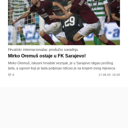
Hrvatski internacionalac produžio saradnju
Mirko Oremuš ostaje u FK Sarajevo!
Mirko Oremuš, iskusni hrvatski veznjak, je u Sarajevo stigao prošlog
ljeta, a ugovor koji je tada potpisao isticao je sa krajem ovog mjeseca.
6
17.06.20. 15:20