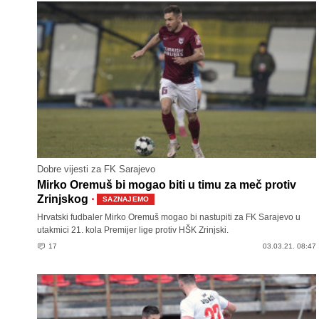
Dobre vijesti za FK Sarajevo
Mirko Oremuš bi mogao biti u timu za meč protiv
·
Zrinjskog
SAZNAJEMO
Hrvatski fudbaler Mirko Oremuš mogao bi nastupiti za FK Sarajevo u
utakmici 21. kola Premijer lige protiv HŠK Zrinjski.
17
03.03.21. 08:47