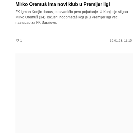
Mirko Oremuš ima novi klub u Premijer ligi
FK Igman Konjic danas je ozvaničio prvo pojačanje. U Konjic je stigao
Mirko Oremuš (34), iskusni nogometaš koji je u Premijer ligi već
nastupao za FK Sarajevo.
1
16.01.23. 11:15