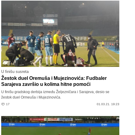
U finišu susreta
Žestok duel Oremuša i Mujezinovića: Fudbaler
Sarajeva završio u kolima hitne pomoći
U finišu gradskog derbija između Željezničara i Sarajeva, desio se
žestok duel Ormeuša i Mujezinovića.
17
01.03.21. 19:23