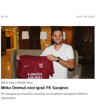
14
10.07.19. 13:01
Novo ime u Bordo timu
Mirko Oremuš novi igrač FK Sarajevo
FK Sarajevo je ozvaničio saradnju sa hrvatskim veznjakom Mirkom
Oremušom.