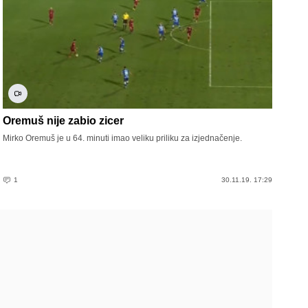
Oremuš nije zabio zicer
Mirko Oremuš je u 64. minuti imao veliku priliku za izjednačenje.
1
30.11.19. 17:29