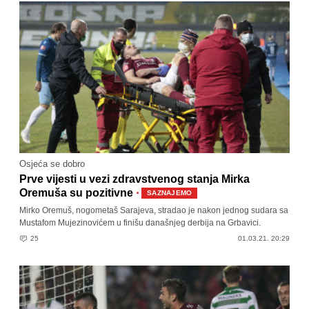
Osjeća se dobro
Prve vijesti u vezi zdravstvenog stanja Mirka
·
Oremuša su pozitivne
SAZNAJEMO
Mirko Oremuš, nogometaš Sarajeva, stradao je nakon jednog sudara sa
Mustafom Mujezinovićem u finišu današnjeg derbija na Grbavici.
25
01.03.21. 20:29