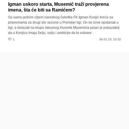
Igman uskoro starta, Musemić traži provjerena
imena, šta će biti sa Ramićem?
Sa samo jednim ciljem narednog četvrtka FK Igman Konjic kreće sa
pripremama za drugi dio sezone u Premijer ligi. On se zove opstanak u
ligi, a dolazak na klupu iskusnog Husrefa Musemića jasan je pokazatelj
da u Konjicu imaju želju, volju i ambicije da to ostvare.
1
06.01.23. 10:32