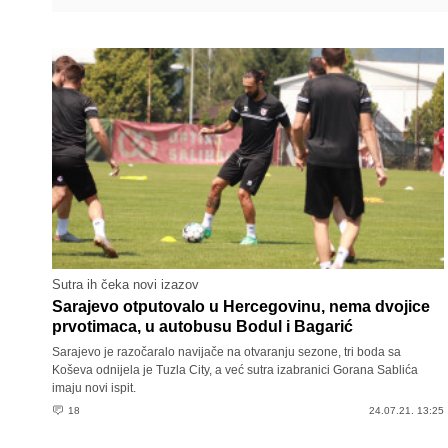
Sutra ih čeka novi izazov
Sarajevo otputovalo u Hercegovinu, nema dvojice
prvotimaca, u autobusu Bodul i Bagarić
Sarajevo je razočaralo navijače na otvaranju sezone, tri boda sa
Koševa odnijela je Tuzla City, a već sutra izabranici Gorana Sablića
imaju novi ispit.
18
24.07.21. 13:25