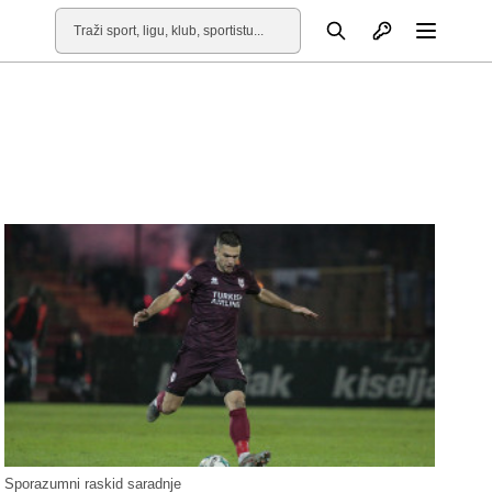
Otvori profil
Pretraga
Otvori
Sporazumni raskid saradnje