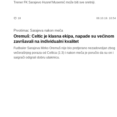
Trener FK Sarajevo Husref Musemić može biti sve sretniji.
18
08.10.19. 10:54
Prvotimac Sarajeva nakon meča
Oremuš: Celtic je klasna ekipa, napade su većinom
završavali na individualni kvalitet
Fudbaler Sarajeva Mirko Oremuš nije bio pretjerano nezadovoljan zbog
večerašnjeg poraza od Celtica (1:3) i nakon meča je poručio da su on i
saigrači odigrali dobru utakmicu.