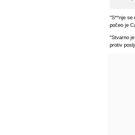
"S**nje se 
počeo je C
"Stvarno je
protiv posl