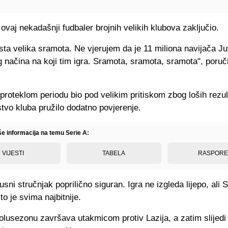
 ovaj nekadašnji fudbaler brojnih velikih klubova zaključio.
sta velika sramota. Ne vjerujem da je 11 miliona navijača J
 načina na koji tim igra. Sramota, sramota, sramota", poruči
u proteklom periodu bio pod velikim pritiskom zbog loših rezul
tvo kluba pružilo dodatno povjerenje.
še informacija na temu Serie A:
VIJESTI
TABELA
RASPOR
usni stručnjak poprilično siguran. Igra ne izgleda lijepo, ali
to je svima najbitnije.
olusezonu završava utakmicom protiv Lazija, a zatim slijedi