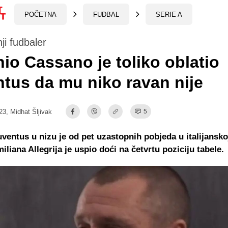
POČETNA
FUDBAL
SERIE A
i fudbaler
io Cassano je toliko oblatio
tus da mu niko ravan nije
23,
Midhat Šljivak
5
uventus u nizu je od pet uzastopnih pobjeda u italijanskoj 
iliana Allegrija je uspio doći na četvrtu poziciju tabele.