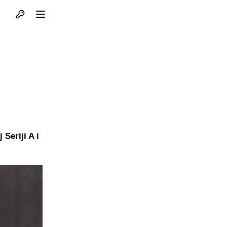
Otvori profil
Otvori meni
Seriji A i