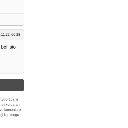
.11.22. 00:28
boli sto
tSport.ba te
ja i vulgaran
 sve komentare
ji koji mogu