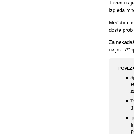
Juventus je
izgleda mn
Međutim, ig
dosta probl
Za nekadašn
uvijek s**n
POVEZ
S
R
z
Tr
J
Ig
I
p