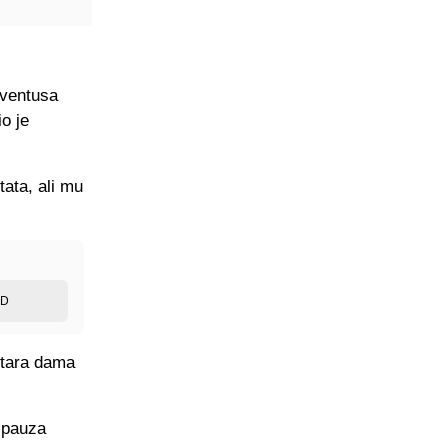
uventusa
o je
tata, ali mu
ED
 Stara dama
 pauza