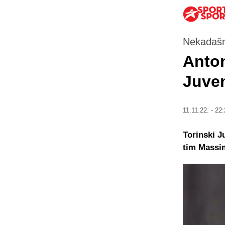
Nekadašnj
Anton
Juven
11.11.22. - 22:
Torinski J
tim Massim