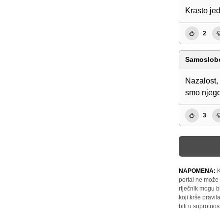
Krasto jed
2
Samoslobo
Nazalost, 
smo njegov
3
NAPOMENA:
K
portal ne može 
riječnik mogu b
koji krše pravi
biti u suprotnos