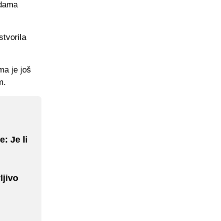
 dama
stvorila
ma je još
m.
: Je li
ljivo