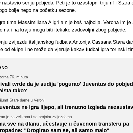
 nastavio seriju pobjeda. Peti je to uzastopni trijumf i Stara
ogo bolje nego na početku sezone.
ra tima Massimiliana Allgrija nije baš najbolja. Verona im je 
ema i na kraju mogu biti itekako zadovoljni zbog pobjede.
ju zvijezdu italijanskog fudbala Antonija Cassana Stara da
je od ekipe i ne može da vjeruje kakav fudbal igra torinski ti
ANO
porna 76. minuta
ivali tvrde da je sudija 'pogurao' Juventus do pobjede
aista tako?
ijumf Stare dame u Veroni
uventus ne igra lijepo, ali trenutno izgleda nezaustav
rao je za velikana i sa brojnim zvijezdama
ma sve na dlanu, učestvuje u čuvenom transferu pa
ropadne: "Drogirao sam se, ali samo malo"