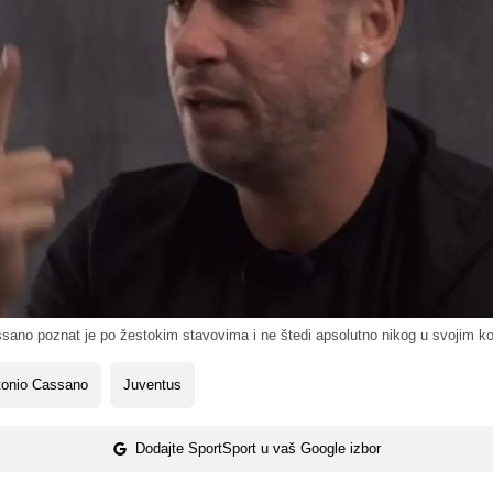
sano poznat je po žestokim stavovima i ne štedi apsolutno nikog u svojim 
tonio Cassano
Juventus
Dodajte SportSport u vaš Google izbor