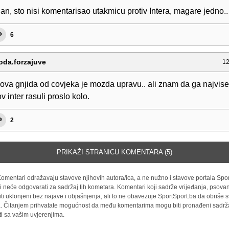
an, sto nisi komentarisao utakmicu protiv Intera, magare jedno..
6
da.forzajuve
12
ova gnjida od covjeka je mozda upravu.. ali znam da ga najvise 
 inter rasuli proslo kolo.
2
PRIKAŽI STRANICU KOMENTARA (5)
omentari odražavaju stavove njihovih autora/ica, a ne nužno i stavove portala Spor
i neće odgovarati za sadržaj tih kometara. Komentari koji sadrže vrijeđanja, psovan
iti uklonjeni bez najave i objašnjenja, ali to ne obavezuje SportSport.ba da obriše
la. Čitanjem prihvatate mogućnost da među komentarima mogu biti pronađeni sadrža
ti sa vašim uvjerenjima.