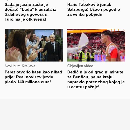
Sada je jasno zašto je
Haris Tabaković junak
došao: "Luda" klauzula iz
Salzburga: Ušao i pogodio
Salahovog ugovora s
za veliku pobjedu
Turcima je otkrivena!
Novi bum Kraljeva
Objavljen video
Perez otvorio kasu kao nikad
Dedić nije odigrao ni minute
prije: Real novu zvijezdu
za Benficu, pa na kraju
platio 140 miliona eura!
napravio potez zbog kojeg je
u centru pažnje!