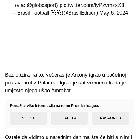
(via;
@globosport
)
pic.twitter.com/lyPzvmzxX8
May 6, 2024
— Brasil Football 🇧🇷 (@BrasilEdition)
Bez obzira na to, večeras je Antony igrao u početnoj
postavi protiv Palacea. Igrao je sat vremena kada je
umjesto njega ušao Amrabat.
Potražite više informacija na temu Premier league:
VIJESTI
TABELA
RASPORED
Ostaje da vidimo u narednim danima šta će biti s njim i