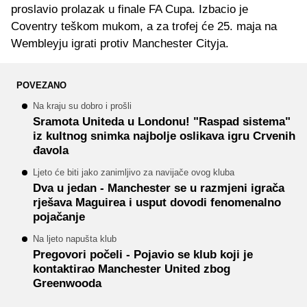
proslavio prolazak u finale FA Cupa. Izbacio je
Coventry teškom mukom, a za trofej će 25. maja na
Wembleyju igrati protiv Manchester Cityja.
POVEZANO
Na kraju su dobro i prošli
Sramota Uniteda u Londonu! "Raspad sistema"
iz kultnog snimka najbolje oslikava igru Crvenih
đavola
Ljeto će biti jako zanimljivo za navijače ovog kluba
Dva u jedan - Manchester se u razmjeni igrača
rješava Maguirea i usput dovodi fenomenalno
pojačanje
Na ljeto napušta klub
Pregovori počeli - Pojavio se klub koji je
kontaktirao Manchester United zbog
Greenwooda