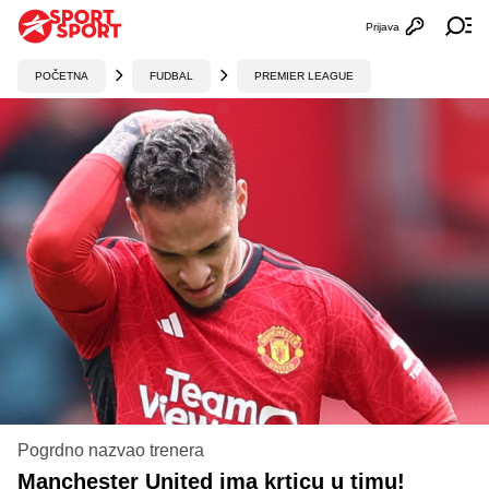
Prijava
Otvori profi
Ot
POČETNA
FUDBAL
PREMIER LEAGUE
Pogrdno nazvao trenera
Manchester United ima krticu u timu!