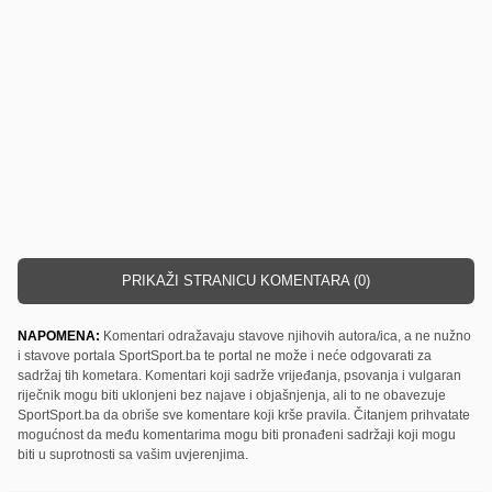
PRIKAŽI STRANICU KOMENTARA (0)
NAPOMENA:
Komentari odražavaju stavove njihovih autora/ica, a ne nužno
i stavove portala SportSport.ba te portal ne može i neće odgovarati za
sadržaj tih kometara. Komentari koji sadrže vrijeđanja, psovanja i vulgaran
riječnik mogu biti uklonjeni bez najave i objašnjenja, ali to ne obavezuje
SportSport.ba da obriše sve komentare koji krše pravila. Čitanjem prihvatate
mogućnost da među komentarima mogu biti pronađeni sadržaji koji mogu
biti u suprotnosti sa vašim uvjerenjima.