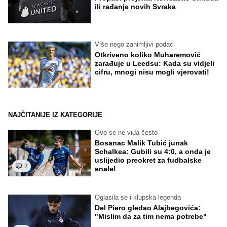
ili rađanje novih Svraka
Više nego zanimljivi podaci
Otkriveno koliko Muharemović
zarađuje u Leedsu: Kada su vidjeli
cifru, mnogi nisu mogli vjerovati!
NAJČITANIJE IZ KATEGORIJE
Ovo se ne viđa često
Bosanac Malik Tubić junak
Schalkea: Gubili su 4:0, a onda je
uslijedio preokret za fudbalske
2
anale!
Oglasila se i klupska legenda
Del Piero gledao Alajbegovića:
"Mislim da za tim nema potrebe"