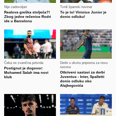
Nije zadovoljan
Tvrdi španski novinar
Realova greška stoljeća?!
To je to! Vinicius Junior je
Zbog jedne rečenice Rodri
donio odluku!
ide u Barcelonu
Čeka se zvanična potvrda
Derbi u okviru priprema za novu
sezonu
Postignut je dogovor:
Otkriveni sastavi za derbi
Mohamed Salah ima novi
Juventus - Inter, Spalletti
klub
donio odluku oko
Alajbegovića