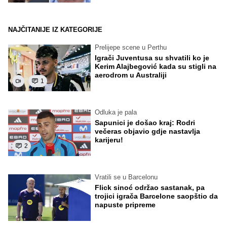
NAJČITANIJE IZ KATEGORIJE
Prelijepe scene u Perthu
Igrači Juventusa su shvatili ko je
Kerim Alajbegović kada su stigli na
aerodrom u Australiji
1
Odluka je pala
Sapunici je došao kraj: Rodri
večeras objavio gdje nastavlja
karijeru!
2
Vratili se u Barcelonu
Flick sinoć održao sastanak, pa
trojici igrača Barcelone saopštio da
napuste pripreme