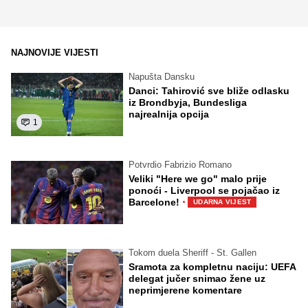
NAJNOVIJE VIJESTI
Napušta Dansku
Danci: Tahirović sve bliže odlasku
iz Brondbyja, Bundesliga
najrealnija opcija
1
Potvrdio Fabrizio Romano
Veliki "Here we go" malo prije
ponoći - Liverpool se pojačao iz
·
Barcelone!
UDARNA VIJEST
Tokom duela Sheriff - St. Gallen
Sramota za kompletnu naciju: UEFA
delegat jučer snimao žene uz
neprimjerene komentare