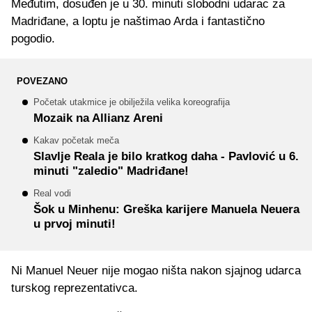
Međutim, dosuđen je u 30. minuti slobodni udarac za
Madriđane, a loptu je naštimao Arda i fantastično
pogodio.
POVEZANO
Početak utakmice je obilježila velika koreografija
Mozaik na Allianz Areni
Kakav početak meča
Slavlje Reala je bilo kratkog daha - Pavlović u 6.
minuti "zaledio" Madriđane!
Real vodi
Šok u Minhenu: Greška karijere Manuela Neuera
u prvoj minuti!
Ni Manuel Neuer nije mogao ništa nakon sjajnog udarca
turskog reprezentativca.