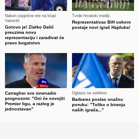
Nakon uspješne ere na klupi
Tvrde hrvatski mediji
Vatrenih
Reprezentativac BiH uskoro
Gotovo je! Zlatko Dalić
postaje novi igrač Hajduka!
preuzima novu
reprezentaciju i zarađivat će
pravo bogatstvo
Carragher sve iznenadio
Oglasio se selektor
prognozom: "Oni će osvojiti
Barbarez poslao snažnu
Premier ligu, a razlog je
poruku: "Toliko o biranju
jednostavan"
naših igrača..."