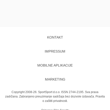
KONTAKT
IMPRESSUM
MOBILNE APLIKACIJE
MARKETING
Copyright 2008-26. SportSport d.o.o. ISSN 2744-2195. Sva prava
zadržana. Zabranjeno preuzimanje sadržaja bez dozvole izdavača.
Pravila
o zaštiti privatnosti.
Osigurava
Sikra Security