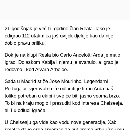
21-godišnjak je već tri godine član Reala. Iako je
odigrao 112 utakmica još uvijek djeluje kao da nije
dobio pravu priliku.
Dok je na klupi Reala bio Carlo Ancelotti Arda je malo
igrao. Dolaskom Xabija i njemu je svanulo, a igrao je
redovno i kod Alvara Arbeloe.
Sada u Madrid stiže Jose Mourinho. Legendarni
Portugalac vjerovatno će odlučiti je li mu Arda baš
toliko potreban u ekipi i sve će biti jasno veoma brzo.
To bi na kraju moglo i presuditi kod interesa Chelseaja,
ali i u odluci igrača.
U Chelseaju ga vide kao vođu nove generacije, Xabi
smatra da je Arda spreman za put prema vrhu i želi mu