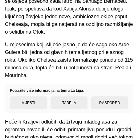
se osjeća posebno kada istrči na Santiago Bernabeu.
Ipak, perspektiva da kod Xabija Alonsa dobije ulogu
ključnog čovjeka jedne nove, ambiciozne ekipe poput
Chelseaja, mogla bi ga natjerati na ozbiljno razmišljanje
o selidbi na Otok.
U mjesecima koji slijede jasno je da će saga oko Arde
Gulera biti jedna od glavnih tema ljetnog prijelaznog
roka. Ukoliko Chelsea zaista formalizuje ponudu od 115
miliona eura, lopta će biti u potpunosti na strani Reala i
Mourinha.
Potražite više informacija na temu La Liga:
VIJESTI
TABELA
RASPORED
Hoće li Kraljevi odlučiti da žrtvuju mladog asa za
ogroman novac ili će odbiti primamljivu ponudu i graditi
budućnost oko njega, odgovor bi mogli dobiti već tokom