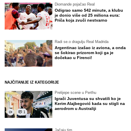
Diomande pojačao Real
Odigrao samo 542 minute, a klubu
je donio više od 25 miliona eura:
Priča koja zvuči nestvarno
Radi se.o dragulju Real Madrida
Argentinac izašao iz aviona, a onda
se šokirao prizorom koji ga je
dočekao u Firenci!
NAJČITANIJE IZ KATEGORIJE
Prelijepe scene u Perthu
Igrači Juventusa su shvatili ko je
Kerim Alajbegović kada su stigli na
aerodrom u Australiji
1
Jačaju tim