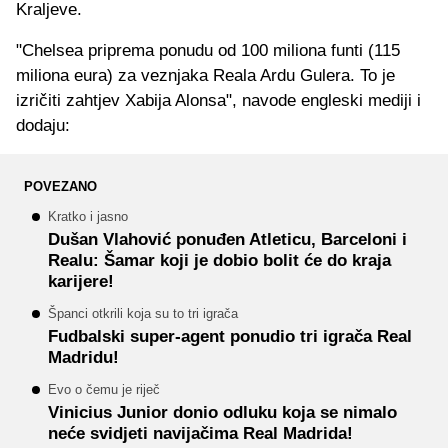
Kraljeve.
"Chelsea priprema ponudu od 100 miliona funti (115
miliona eura) za veznjaka Reala Ardu Gulera. To je
izričiti zahtjev Xabija Alonsa", navode engleski mediji i
dodaju:
POVEZANO
Kratko i jasno
Dušan Vlahović ponuđen Atleticu, Barceloni i
Realu: Šamar koji je dobio bolit će do kraja
karijere!
Španci otkrili koja su to tri igrača
Fudbalski super-agent ponudio tri igrača Real
Madridu!
Evo o čemu je riječ
Vinicius Junior donio odluku koja se nimalo
neće svidjeti navijačima Real Madrida!