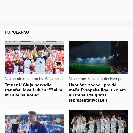
POPULARNO
Nakon utakmice protiv Botosanija
Nevrijeme zahvatilo dio Evrope
Trener U.Cluja potvrdio
Haotične scene i prekid
transfer Jove Lukića: "Želim
meča Evropske lige u kojem
mu sve najbolje"
su trebali zaigrati i
reprezentativci BiH