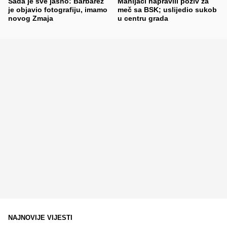
Sada je sve jasno: Barbarez
Manijaci napravili poziv za
je objavio fotografiju, imamo
meč sa BSK; uslijedio sukob
novog Zmaja
u centru grada
NAJNOVIJE VIJESTI