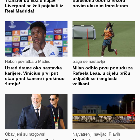
Transfer bomba u najavi -
Barcelona oborila rekord
Liverpool se želi pojačati iz
novim ulaznim transferom
Real Madrida!
Nakon povratka u Madrid
Saga se nastavlja
Usred drame oko nastavka
Milan odbio prvu ponudu za
karijere, Vinicius prvi put
Rafaela Leaa, u cijelu priču
stao pred kamere i prekinuo
uključili se i engleski
šutnju!
velikani
Obavljeni su razgovori
Najvatreniji navijači Plavih