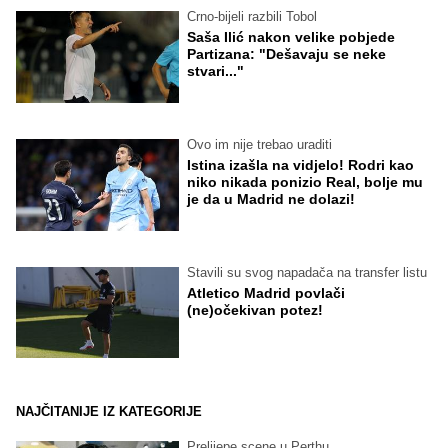
Crno-bijeli razbili Tobol
Saša Ilić nakon velike pobjede
Partizana: "Dešavaju se neke
stvari..."
Ovo im nije trebao uraditi
Istina izašla na vidjelo! Rodri kao
niko nikada ponizio Real, bolje mu
je da u Madrid ne dolazi!
Stavili su svog napadača na transfer listu
Atletico Madrid povlači
(ne)očekivan potez!
NAJČITANIJE IZ KATEGORIJE
Prelijepe scene u Perthu