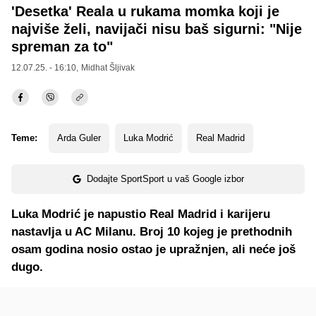
'Desetka' Reala u rukama momka koji je
najviše želi, navijači nisu baš sigurni: "Nije
spreman za to"
12.07.25. - 16:10,
Midhat Šljivak
Teme:
Arda Guler
Luka Modrić
Real Madrid
Dodajte SportSport u vaš Google izbor
Luka Modrić je napustio Real Madrid i karijeru
nastavlja u AC Milanu. Broj 10 kojeg je prethodnih
osam godina nosio ostao je upražnjen, ali neće još
dugo.