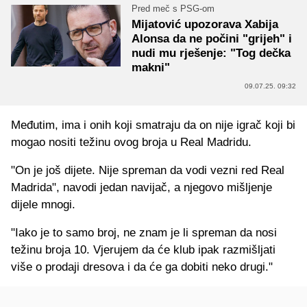
Pred meč s PSG-om
Mijatović upozorava Xabija
Alonsa da ne počini "grijeh" i
nudi mu rješenje: "Tog dečka
makni"
09.07.25. 09:32
Međutim, ima i onih koji smatraju da on nije igrač koji bi
mogao nositi težinu ovog broja u Real Madridu.
"On je još dijete. Nije spreman da vodi vezni red Real
Madrida", navodi jedan navijač, a njegovo mišljenje
dijele mnogi.
"Iako je to samo broj, ne znam je li spreman da nosi
težinu broja 10. Vjerujem da će klub ipak razmišljati
više o prodaji dresova i da će ga dobiti neko drugi."