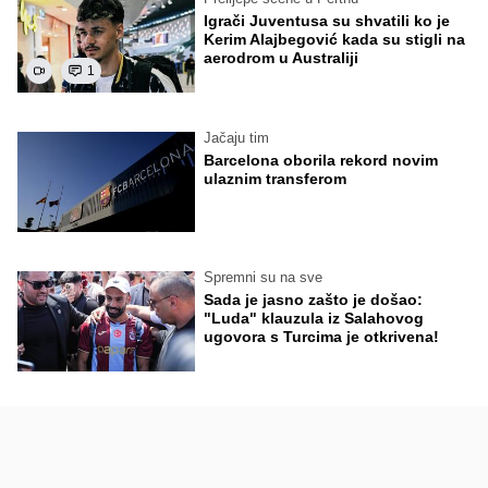
Igrači Juventusa su shvatili ko je
Kerim Alajbegović kada su stigli na
aerodrom u Australiji
1
Jačaju tim
Barcelona oborila rekord novim
ulaznim transferom
Spremni su na sve
Sada je jasno zašto je došao:
"Luda" klauzula iz Salahovog
ugovora s Turcima je otkrivena!