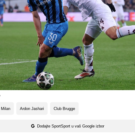
A
 Milan
Ardon Jashari
Club Brugge
Dodajte SportSport u vaš Google izbor