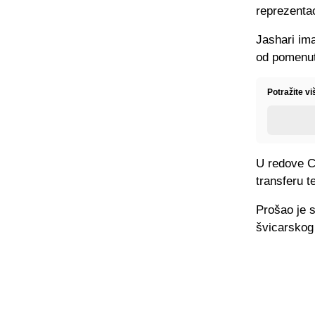
reprezentac
Jashari im
od pomenut
Potražite vi
U redove C
transferu t
Prošao je s
švicarskog