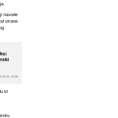
ja.
ji navode
od strane
nog
uku:
anski
5.02.25. 13:09
u tri
orsku