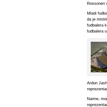
Rossoneri n
Mladi fudba
da je misli
fudbalera k
fudbalera 
Ardon Jasha
reprezentac
Naime, moga
reprezentac