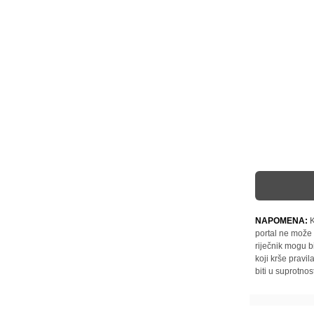
NAPOMENA:
K
portal ne može 
riječnik mogu b
koji krše pravi
biti u suprotnos