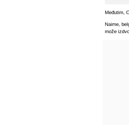
Međutim, C
Naime, belg
može izdvoj