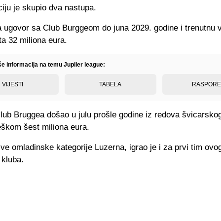
iju je skupio dva nastupa.
a ugovor sa Club Burggeom do juna 2029. godine i trenutnu v
a 32 miliona eura.
še informacija na temu Jupiler league:
VIJESTI
TABELA
RASPOR
lub Bruggea došao u julu prošle godine iz redova švicarsko
eškom šest miliona eura.
ve omladinske kategorije Luzerna, igrao je i za prvi tim ovo
 kluba.