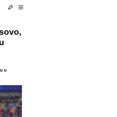
Otvori profil
Otvori meni
osovo,
u
nu u