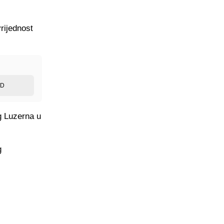
rijednost
ED
g Luzerna u
g