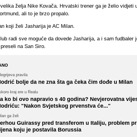
 velika želja Nike Kovača. Hrvatski trener ga je želio vidjeti
rtmund, ali to je brzo propalo.
an koji želi Jasharija je AC Milan.
 klub radi sve moguće da dovede Jasharija, a i sam fudbaler j
 preseli na San Siro.
ANO
legrijeva pravila
odrić bolje da ne zna šta ga čeka čim dođe u Milan
koro kraj ere u Realu
a ko bi ovo napravio s 40 godina? Nevjerovatna vijes
odriću: "Nakon Svjetskog prvenstva će..."
lan ga želi
erhou Guirassy pred transferom u Italiju, problem pr
ijena koju je postavila Borussia