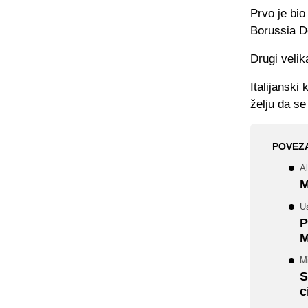
Prvo je bio
Borussia Do
Drugi velik
Italijanski
želju da se
POVEZ
Al
M
Us
P
M
Mi
S
c