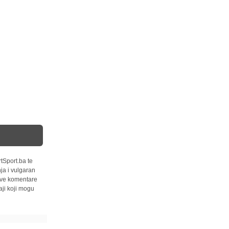
tSport.ba te
ja i vulgaran
 sve komentare
ji koji mogu