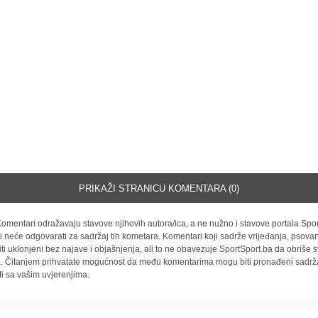
PRIKAŽI STRANICU KOMENTARA (0)
omentari odražavaju stavove njihovih autora/ica, a ne nužno i stavove portala Spor
i neće odgovarati za sadržaj tih kometara. Komentari koji sadrže vrijeđanja, psovan
iti uklonjeni bez najave i objašnjenja, ali to ne obavezuje SportSport.ba da obriše
la. Čitanjem prihvatate mogućnost da među komentarima mogu biti pronađeni sadrža
ti sa vašim uvjerenjima.