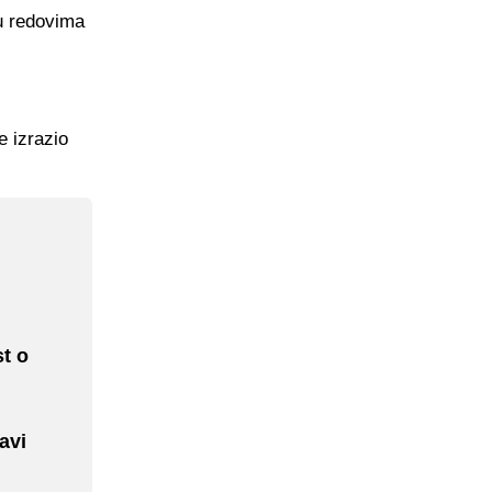
 u redovima
e izrazio
t o
avi