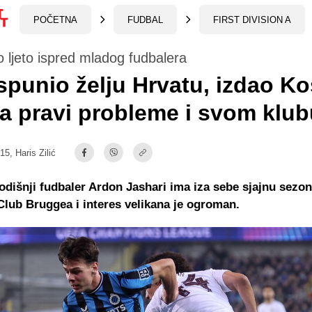
POČETNA
FUDBAL
FIRST DIVISION A
o ljeto ispred mladog fudbalera
ispunio želju Hrvatu, izdao K
a pravi probleme i svom klub
:15,
Haris Zilić
odišnji fudbaler Ardon Jashari ima iza sebe sjajnu sezo
lub Bruggea i interes velikana je ogroman.