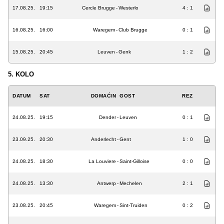
17.08.25.
19:15
Cercle Brugge
-
Westerlo
4 : 1
16.08.25.
16:00
Waregem
-
Club Brugge
0 : 1
15.08.25.
20:45
Leuven
-
Genk
1 : 2
5. KOLO
DATUM
SAT
DOMAĆIN
GOST
REZ
24.08.25.
19:15
Dender
-
Leuven
0 : 1
23.09.25.
20:30
Anderlecht
-
Gent
1 : 0
24.08.25.
18:30
La Louviere
-
Saint-Gilloise
0 : 0
24.08.25.
13:30
Antwerp
-
Mechelen
2 : 1
23.08.25.
20:45
Waregem
-
Sint-Truiden
0 : 2