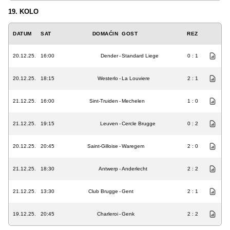
19. KOLO
DATUM
SAT
DOMAĆIN
GOST
REZ
20.12.25.
16:00
Dender
-
Standard Liege
0 : 1
20.12.25.
18:15
Westerlo
-
La Louviere
2 : 1
21.12.25.
16:00
Sint-Truiden
-
Mechelen
1 : 0
21.12.25.
19:15
Leuven
-
Cercle Brugge
0 : 2
20.12.25.
20:45
Saint-Gilloise
-
Waregem
2 : 0
21.12.25.
18:30
Antwerp
-
Anderlecht
2 : 2
21.12.25.
13:30
Club Brugge
-
Gent
2 : 1
19.12.25.
20:45
Charleroi
-
Genk
2 : 2