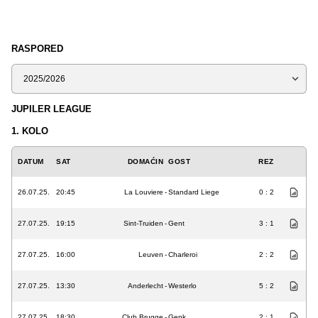
RASPORED
Sezona
JUPILER LEAGUE
1. KOLO
DATUM
SAT
DOMAĆIN
GOST
REZ
26.07.25.
20:45
La Louviere
-
Standard Liege
0 : 2
27.07.25.
19:15
Sint-Truiden
-
Gent
3 : 1
27.07.25.
16:00
Leuven
-
Charleroi
2 : 2
27.07.25.
13:30
Anderlecht
-
Westerlo
5 : 2
27.07.25.
18:30
Club Brugge
-
Genk
2 : 1