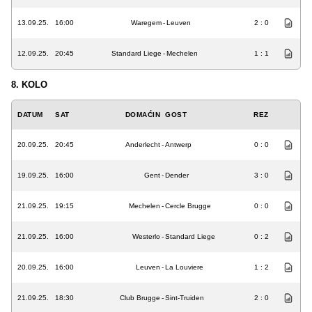
13.09.25.
16:00
Waregem
-
Leuven
2 : 0
12.09.25.
20:45
Standard Liege
-
Mechelen
1 : 1
8. KOLO
DATUM
SAT
DOMAĆIN
GOST
REZ
20.09.25.
20:45
Anderlecht
-
Antwerp
0 : 0
19.09.25.
16:00
Gent
-
Dender
3 : 0
21.09.25.
19:15
Mechelen
-
Cercle Brugge
0 : 0
21.09.25.
16:00
Westerlo
-
Standard Liege
0 : 2
20.09.25.
16:00
Leuven
-
La Louviere
1 : 2
21.09.25.
18:30
Club Brugge
-
Sint-Truiden
2 : 0