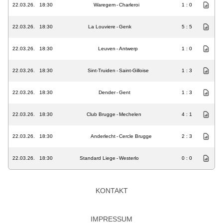
22.03.26.
18:30
Waregem
-
Charleroi
1 : 0
22.03.26.
18:30
La Louviere
-
Genk
5 : 5
22.03.26.
18:30
Leuven
-
Antwerp
1 : 0
22.03.26.
18:30
Sint-Truiden
-
Saint-Gilloise
1 : 3
22.03.26.
18:30
Dender
-
Gent
1 : 3
22.03.26.
18:30
Club Brugge
-
Mechelen
4 : 1
22.03.26.
18:30
Anderlecht
-
Cercle Brugge
2 : 3
22.03.26.
18:30
Standard Liege
-
Westerlo
0 : 0
KONTAKT
IMPRESSUM