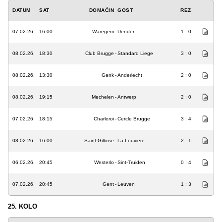
DATUM
SAT
DOMAĆIN
GOST
REZ
07.02.26.
16:00
Waregem
-
Dender
1 : 0
08.02.26.
18:30
Club Brugge
-
Standard Liege
3 : 0
08.02.26.
13:30
Genk
-
Anderlecht
2 : 0
08.02.26.
19:15
Mechelen
-
Antwerp
2 : 0
07.02.26.
18:15
Charleroi
-
Cercle Brugge
3 : 4
08.02.26.
16:00
Saint-Gilloise
-
La Louviere
2 : 1
06.02.26.
20:45
Westerlo
-
Sint-Truiden
0 : 4
07.02.26.
20:45
Gent
-
Leuven
1 : 3
25. KOLO