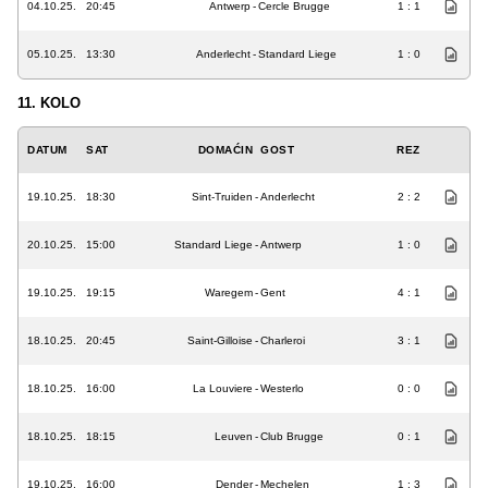
04.10.25.
20:45
Antwerp
-
Cercle Brugge
1 : 1
05.10.25.
13:30
Anderlecht
-
Standard Liege
1 : 0
11. KOLO
DATUM
SAT
DOMAĆIN
GOST
REZ
19.10.25.
18:30
Sint-Truiden
-
Anderlecht
2 : 2
20.10.25.
15:00
Standard Liege
-
Antwerp
1 : 0
19.10.25.
19:15
Waregem
-
Gent
4 : 1
18.10.25.
20:45
Saint-Gilloise
-
Charleroi
3 : 1
18.10.25.
16:00
La Louviere
-
Westerlo
0 : 0
18.10.25.
18:15
Leuven
-
Club Brugge
0 : 1
19.10.25.
16:00
Dender
-
Mechelen
1 : 3