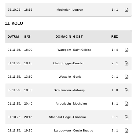
25.10.25.
18:15
Mechelen
-
Leuven
1 : 1
13. KOLO
DATUM
SAT
DOMAĆIN
GOST
REZ
01.11.25.
16:00
Waregem
-
Saint-Gilloise
1 : 4
01.11.25.
18:15
Club Brugge
-
Dender
2 : 1
02.11.25.
13:30
Westerlo
-
Genk
0 : 1
02.11.25.
18:30
Sint-Truiden
-
Antwerp
1 : 0
01.11.25.
20:45
Anderlecht
-
Mechelen
3 : 1
31.10.25.
20:45
Standard Liege
-
Charleroi
3 : 1
02.11.25.
19:15
La Louviere
-
Cercle Brugge
2 : 1