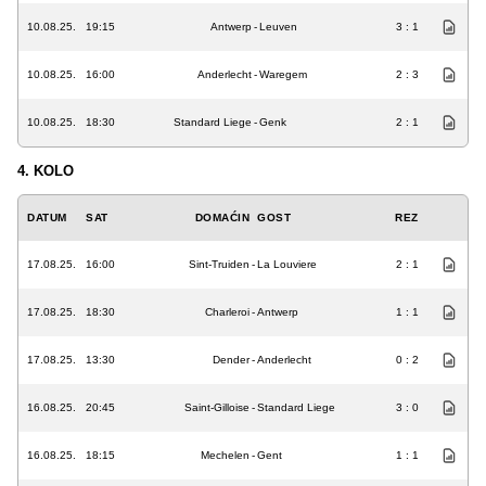
10.08.25.
19:15
Antwerp
-
Leuven
3 : 1
10.08.25.
16:00
Anderlecht
-
Waregem
2 : 3
10.08.25.
18:30
Standard Liege
-
Genk
2 : 1
4. KOLO
DATUM
SAT
DOMAĆIN
GOST
REZ
17.08.25.
16:00
Sint-Truiden
-
La Louviere
2 : 1
17.08.25.
18:30
Charleroi
-
Antwerp
1 : 1
17.08.25.
13:30
Dender
-
Anderlecht
0 : 2
16.08.25.
20:45
Saint-Gilloise
-
Standard Liege
3 : 0
16.08.25.
18:15
Mechelen
-
Gent
1 : 1