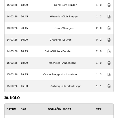
15.03.26.
13:30
Genk
-
Sint-Truiden
1 : 0
14.03.26.
20:45
Westerlo
-
Club Brugge
1 : 2
13.03.26.
20:45
Gent
-
Waregem
2 : 0
14.03.26.
16:00
Charleroi
-
Leuven
0 : 2
14.03.26.
18:15
Saint-Gilloise
-
Dender
2 : 0
15.03.26.
18:30
Mechelen
-
Anderlecht
1 : 0
15.03.26.
19:15
Cercle Brugge
-
La Louviere
1 : 3
15.03.26.
16:00
Antwerp
-
Standard Liege
1 : 1
30. KOLO
DATUM
SAT
DOMAĆIN
GOST
REZ