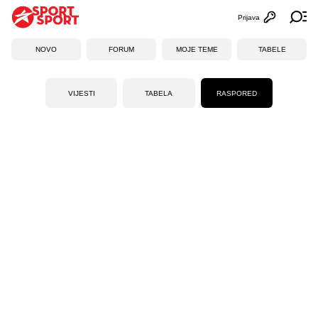
Prijava
Otvori profi
Ot
NOVO
FORUM
MOJE TEME
TABELE
VIJESTI
TABELA
RASPORED