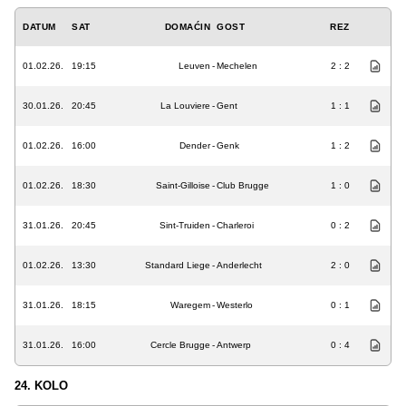
DATUM
SAT
DOMAĆIN
GOST
REZ
01.02.26.
19:15
Leuven
-
Mechelen
2 : 2
30.01.26.
20:45
La Louviere
-
Gent
1 : 1
01.02.26.
16:00
Dender
-
Genk
1 : 2
01.02.26.
18:30
Saint-Gilloise
-
Club Brugge
1 : 0
31.01.26.
20:45
Sint-Truiden
-
Charleroi
0 : 2
01.02.26.
13:30
Standard Liege
-
Anderlecht
2 : 0
31.01.26.
18:15
Waregem
-
Westerlo
0 : 1
31.01.26.
16:00
Cercle Brugge
-
Antwerp
0 : 4
24. KOLO