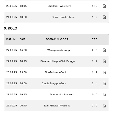
20.09.25.
18:15
Charleroi
-
Waregem
1 : 2
21.09.25.
13:30
Genk
-
Saint-Gilloise
1 : 2
9. KOLO
DATUM
SAT
DOMAĆIN
GOST
REZ
27.09.25.
16:00
Waregem
-
Antwerp
2 : 0
27.09.25.
18:15
Standard Liege
-
Club Brugge
1 : 2
28.09.25.
13:30
Sint-Truiden
-
Genk
1 : 2
28.09.25.
16:00
Cercle Brugge
-
Gent
2 : 4
28.09.25.
19:15
Dender
-
La Louviere
0 : 0
27.09.25.
20:45
Saint-Gilloise
-
Westerlo
2 : 0