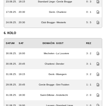
23.08.25.
18:15
Standard Liege
-
Cercle Brugge
0 : 3
17.09.25.
20:30
Genk
-
Charleroi
0 : 1
24.09.25.
20:30
Club Brugge
-
Westerlo
5 : 5
6. KOLO
DATUM
SAT
DOMAĆIN
GOST
REZ
30.08.25.
16:00
Mechelen
-
La Louviere
3 : 2
30.08.25.
20:45
Charleroi
-
Dender
3 : 1
31.08.25.
19:15
Genk
-
Waregem
3 : 2
29.08.25.
20:45
Cercle Brugge
-
Sint-Truiden
1 : 1
31.08.25.
18:30
Saint-Gilloise
-
Anderlecht
2 : 0
31.08.25.
16:00
Leuven
-
Standard Liege
1 : 0