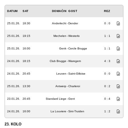
DATUM
SAT
DOMAĆIN
GOST
REZ
25.01.26.
18:30
Anderlecht
-
Dender
0 : 0
25.01.26.
19:15
Mechelen
-
Westerlo
1 : 1
25.01.26.
16:00
Genk
-
Cercle Brugge
1 : 1
24.01.26.
18:15
Club Brugge
-
Waregem
4 : 3
24.01.26.
20:45
Leuven
-
Saint-Gilloise
0 : 0
25.01.26.
13:30
Antwerp
-
Charleroi
0 : 2
23.01.26.
20:45
Standard Liege
-
Gent
0 : 4
24.01.26.
16:00
La Louviere
-
Sint-Truiden
1 : 2
23. KOLO