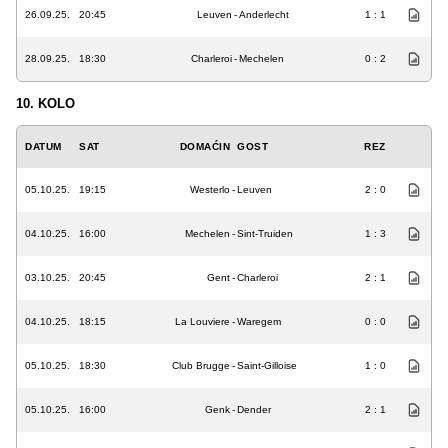
26.09.25.
20:45
Leuven
-
Anderlecht
1 : 1
28.09.25.
18:30
Charleroi
-
Mechelen
0 : 2
10. KOLO
DATUM
SAT
DOMAĆIN
GOST
REZ
05.10.25.
19:15
Westerlo
-
Leuven
2 : 0
04.10.25.
16:00
Mechelen
-
Sint-Truiden
1 : 3
03.10.25.
20:45
Gent
-
Charleroi
2 : 1
04.10.25.
18:15
La Louviere
-
Waregem
0 : 0
05.10.25.
18:30
Club Brugge
-
Saint-Gilloise
1 : 0
05.10.25.
16:00
Genk
-
Dender
2 : 1