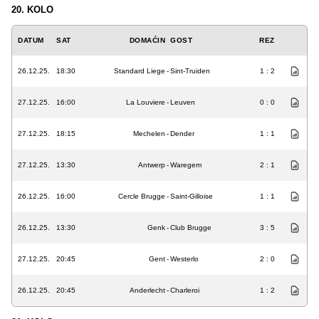
20. KOLO
DATUM
SAT
DOMAĆIN
GOST
REZ
26.12.25.
18:30
Standard Liege
-
Sint-Truiden
1 : 2
27.12.25.
16:00
La Louviere
-
Leuven
0 : 0
27.12.25.
18:15
Mechelen
-
Dender
1 : 1
27.12.25.
13:30
Antwerp
-
Waregem
2 : 1
26.12.25.
16:00
Cercle Brugge
-
Saint-Gilloise
1 : 1
26.12.25.
13:30
Genk
-
Club Brugge
3 : 5
27.12.25.
20:45
Gent
-
Westerlo
2 : 0
26.12.25.
20:45
Anderlecht
-
Charleroi
1 : 2