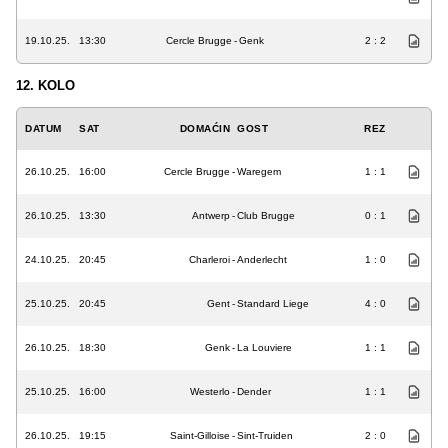
19.10.25.
13:30
Cercle Brugge
-
Genk
2 : 2
12. KOLO
DATUM
SAT
DOMAĆIN
GOST
REZ
26.10.25.
16:00
Cercle Brugge
-
Waregem
1 : 1
26.10.25.
13:30
Antwerp
-
Club Brugge
0 : 1
24.10.25.
20:45
Charleroi
-
Anderlecht
1 : 0
25.10.25.
20:45
Gent
-
Standard Liege
4 : 0
26.10.25.
18:30
Genk
-
La Louviere
1 : 1
25.10.25.
16:00
Westerlo
-
Dender
1 : 1
26.10.25.
19:15
Saint-Gilloise
-
Sint-Truiden
2 : 0