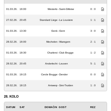
01.03.26.
16:00
Westerlo
-
Saint-Gilloise
0 : 0
27.02.26.
20:45
Standard Liege
-
La Louviere
1 : 1
01.03.26.
13:30
Genk
-
Gent
3 : 0
28.02.26.
16:00
Mechelen
-
Waregem
2 : 1
01.03.26.
18:30
Charleroi
-
Club Brugge
1 : 2
28.02.26.
20:45
Anderlecht
-
Leuven
5 : 1
01.03.26.
19:15
Cercle Brugge
-
Dender
0 : 0
28.02.26.
18:15
Antwerp
-
Sint-Truiden
1 : 0
28. KOLO
DATUM
SAT
DOMAĆIN
GOST
REZ