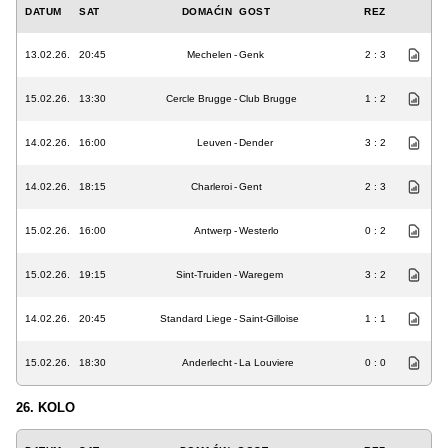
DATUM
SAT
DOMAĆIN
GOST
REZ
13.02.26.
20:45
Mechelen
-
Genk
2 : 3
15.02.26.
13:30
Cercle Brugge
-
Club Brugge
1 : 2
14.02.26.
16:00
Leuven
-
Dender
3 : 2
14.02.26.
18:15
Charleroi
-
Gent
2 : 3
15.02.26.
16:00
Antwerp
-
Westerlo
0 : 2
15.02.26.
19:15
Sint-Truiden
-
Waregem
3 : 2
14.02.26.
20:45
Standard Liege
-
Saint-Gilloise
1 : 1
15.02.26.
18:30
Anderlecht
-
La Louviere
0 : 0
26. KOLO