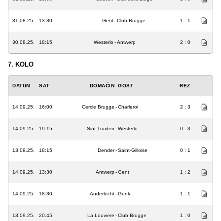
31.08.25.
13:30
Gent
-
Club Brugge
1 : 1
30.08.25.
18:15
Westerlo
-
Antwerp
2 : 0
7. KOLO
DATUM
SAT
DOMAĆIN
GOST
REZ
14.09.25.
16:00
Cercle Brugge
-
Charleroi
2 : 3
14.09.25.
19:15
Sint-Truiden
-
Westerlo
0 : 3
13.09.25.
18:15
Dender
-
Saint-Gilloise
0 : 1
14.09.25.
13:30
Antwerp
-
Gent
1 : 2
14.09.25.
18:30
Anderlecht
-
Genk
1 : 1
13.09.25.
20:45
La Louviere
-
Club Brugge
1 : 0