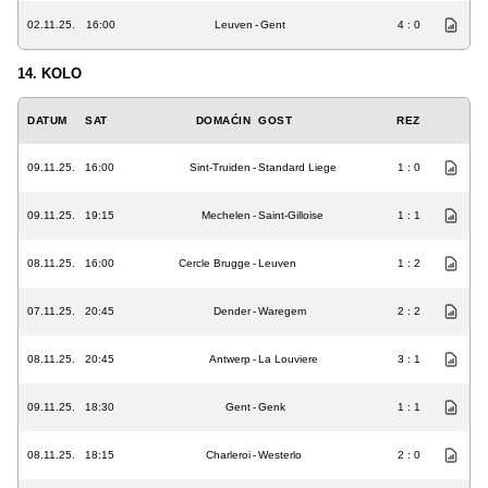
02.11.25.
16:00
Leuven
-
Gent
4 : 0
14. KOLO
DATUM
SAT
DOMAĆIN
GOST
REZ
09.11.25.
16:00
Sint-Truiden
-
Standard Liege
1 : 0
09.11.25.
19:15
Mechelen
-
Saint-Gilloise
1 : 1
08.11.25.
16:00
Cercle Brugge
-
Leuven
1 : 2
07.11.25.
20:45
Dender
-
Waregem
2 : 2
08.11.25.
20:45
Antwerp
-
La Louviere
3 : 1
09.11.25.
18:30
Gent
-
Genk
1 : 1
08.11.25.
18:15
Charleroi
-
Westerlo
2 : 0