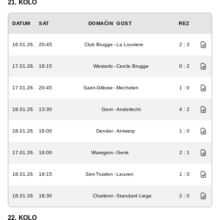
21. KOLO
DATUM
SAT
DOMAĆIN
GOST
REZ
16.01.26.
20:45
Club Brugge
-
La Louviere
2 : 3
17.01.26.
18:15
Westerlo
-
Cercle Brugge
0 : 2
17.01.26.
20:45
Saint-Gilloise
-
Mechelen
1 : 0
18.01.26.
13:30
Gent
-
Anderlecht
4 : 2
18.01.26.
16:00
Dender
-
Antwerp
1 : 0
17.01.26.
16:00
Waregem
-
Genk
2 : 1
18.01.26.
19:15
Sint-Truiden
-
Leuven
1 : 0
18.01.26.
18:30
Charleroi
-
Standard Liege
2 : 0
22. KOLO