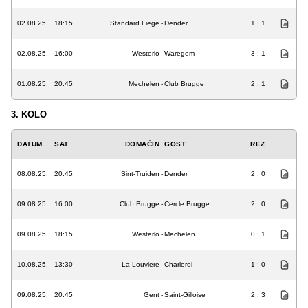
02.08.25.
18:15
Standard Liege
-
Dender
1 : 1
02.08.25.
16:00
Westerlo
-
Waregem
3 : 1
01.08.25.
20:45
Mechelen
-
Club Brugge
2 : 1
3. KOLO
DATUM
SAT
DOMAĆIN
GOST
REZ
08.08.25.
20:45
Sint-Truiden
-
Dender
2 : 0
09.08.25.
16:00
Club Brugge
-
Cercle Brugge
2 : 0
09.08.25.
18:15
Westerlo
-
Mechelen
0 : 1
10.08.25.
13:30
La Louviere
-
Charleroi
1 : 0
09.08.25.
20:45
Gent
-
Saint-Gilloise
2 : 3