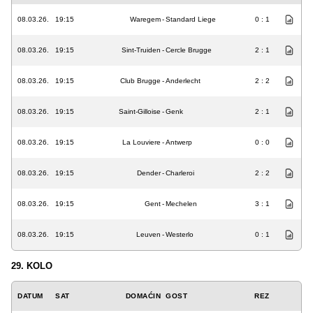
08.03.26.
19:15
Waregem
-
Standard Liege
0 : 1
08.03.26.
19:15
Sint-Truiden
-
Cercle Brugge
2 : 1
08.03.26.
19:15
Club Brugge
-
Anderlecht
2 : 2
08.03.26.
19:15
Saint-Gilloise
-
Genk
2 : 1
08.03.26.
19:15
La Louviere
-
Antwerp
0 : 0
08.03.26.
19:15
Dender
-
Charleroi
2 : 2
08.03.26.
19:15
Gent
-
Mechelen
3 : 1
08.03.26.
19:15
Leuven
-
Westerlo
0 : 1
29. KOLO
DATUM
SAT
DOMAĆIN
GOST
REZ