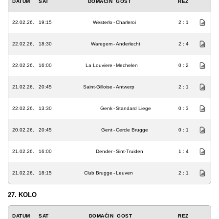
DATUM
SAT
DOMAĆIN
GOST
REZ
22.02.26.
19:15
Westerlo
-
Charleroi
2 : 1
22.02.26.
18:30
Waregem
-
Anderlecht
2 : 4
22.02.26.
16:00
La Louviere
-
Mechelen
0 : 2
21.02.26.
20:45
Saint-Gilloise
-
Antwerp
2 : 1
22.02.26.
13:30
Genk
-
Standard Liege
0 : 3
20.02.26.
20:45
Gent
-
Cercle Brugge
0 : 1
21.02.26.
16:00
Dender
-
Sint-Truiden
1 : 4
21.02.26.
18:15
Club Brugge
-
Leuven
2 : 1
27. KOLO
DATUM
SAT
DOMAĆIN
GOST
REZ