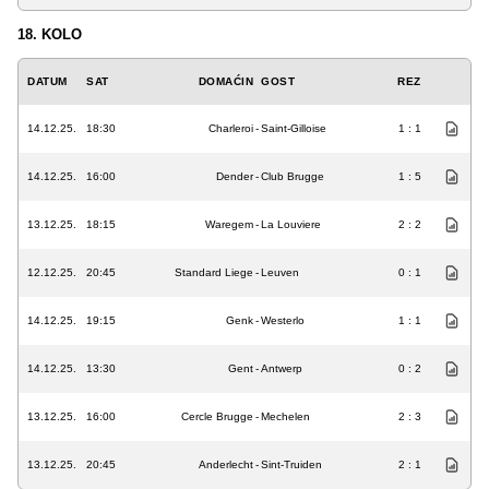
18. KOLO
DATUM
SAT
DOMAĆIN
GOST
REZ
14.12.25.
18:30
Charleroi
-
Saint-Gilloise
1 : 1
14.12.25.
16:00
Dender
-
Club Brugge
1 : 5
13.12.25.
18:15
Waregem
-
La Louviere
2 : 2
12.12.25.
20:45
Standard Liege
-
Leuven
0 : 1
14.12.25.
19:15
Genk
-
Westerlo
1 : 1
14.12.25.
13:30
Gent
-
Antwerp
0 : 2
13.12.25.
16:00
Cercle Brugge
-
Mechelen
2 : 3
13.12.25.
20:45
Anderlecht
-
Sint-Truiden
2 : 1