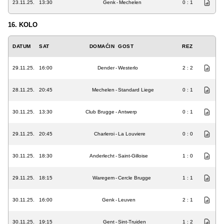
23.11.25.
13:30
Genk
-
Mechelen
0 : 1
16. KOLO
DATUM
SAT
DOMAĆIN
GOST
REZ
29.11.25.
16:00
Dender
-
Westerlo
2 : 2
28.11.25.
20:45
Mechelen
-
Standard Liege
0 : 1
30.11.25.
13:30
Club Brugge
-
Antwerp
0 : 1
29.11.25.
20:45
Charleroi
-
La Louviere
0 : 0
30.11.25.
18:30
Anderlecht
-
Saint-Gilloise
1 : 0
29.11.25.
18:15
Waregem
-
Cercle Brugge
1 : 1
30.11.25.
16:00
Genk
-
Leuven
2 : 1
30.11.25.
19:15
Gent
-
Sint-Truiden
1 : 2