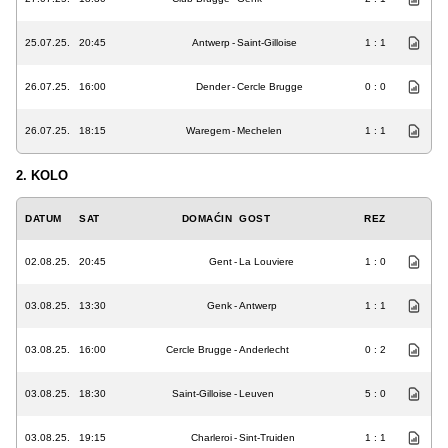
25.07.25.
20:45
Antwerp
-
Saint-Gilloise
1 : 1
26.07.25.
16:00
Dender
-
Cercle Brugge
0 : 0
26.07.25.
18:15
Waregem
-
Mechelen
1 : 1
2. KOLO
DATUM
SAT
DOMAĆIN
GOST
REZ
02.08.25.
20:45
Gent
-
La Louviere
1 : 0
03.08.25.
13:30
Genk
-
Antwerp
1 : 1
03.08.25.
16:00
Cercle Brugge
-
Anderlecht
0 : 2
03.08.25.
18:30
Saint-Gilloise
-
Leuven
5 : 0
03.08.25.
19:15
Charleroi
-
Sint-Truiden
1 : 1