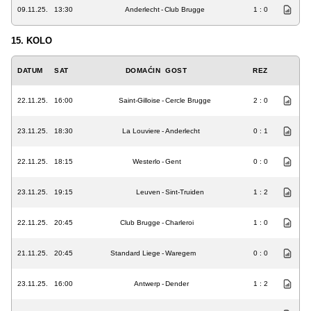
09.11.25.
13:30
Anderlecht
-
Club Brugge
1 : 0
15. KOLO
DATUM
SAT
DOMAĆIN
GOST
REZ
22.11.25.
16:00
Saint-Gilloise
-
Cercle Brugge
2 : 0
23.11.25.
18:30
La Louviere
-
Anderlecht
0 : 1
22.11.25.
18:15
Westerlo
-
Gent
0 : 0
23.11.25.
19:15
Leuven
-
Sint-Truiden
1 : 2
22.11.25.
20:45
Club Brugge
-
Charleroi
1 : 0
21.11.25.
20:45
Standard Liege
-
Waregem
0 : 0
23.11.25.
16:00
Antwerp
-
Dender
1 : 2