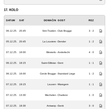
17. KOLO
DATUM
SAT
DOMAĆIN
GOST
REZ
06.12.25.
20:45
Sint-Truiden
-
Club Brugge
3 : 2
05.12.25.
20:45
La Louviere
-
Dender
1 : 2
07.12.25.
16:00
Westerlo
-
Anderlecht
4 : 0
06.12.25.
18:15
Saint-Gilloise
-
Gent
1 : 1
06.12.25.
16:00
Cercle Brugge
-
Standard Liege
1 : 2
07.12.25.
19:15
Leuven
-
Waregem
1 : 1
07.12.25.
13:30
Mechelen
-
Charleroi
1 : 0
07.12.25.
18:30
Antwerp
-
Genk
3 : 0