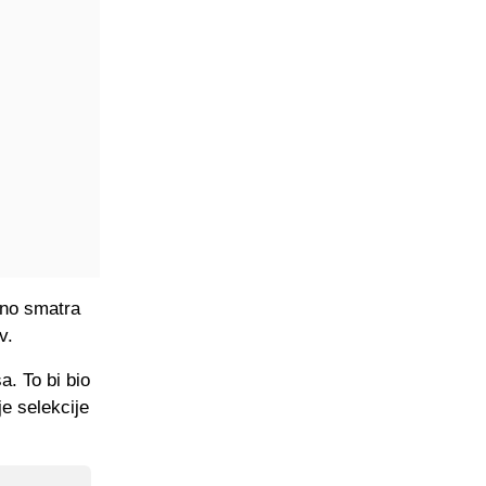
edno smatra
v.
a. To bi bio
je selekcije