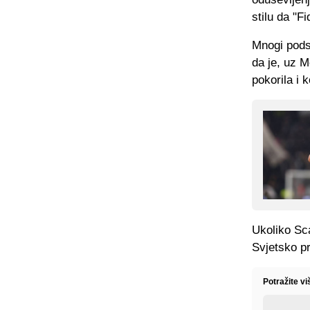
stilu da "F
Mnogi podsj
da je, uz M
pokorila i k
Ukoliko Sca
Svjetsko pr
Potražite v