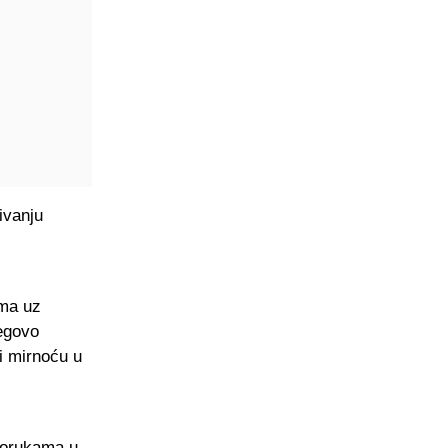
ivanju
ama uz
jegovo
i mirnoću u
porukama u