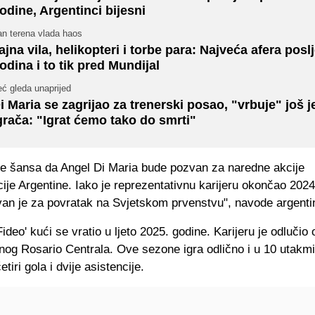
odine, Argentinci bijesni
an terena vlada haos
ajna vila, helikopteri i torbe para: Najveća afera posl
odina i to tik pred Mundijal
ć gleda unaprijed
i Maria se zagrijao za trenerski posao, "vrbuje" još 
grača: "Igrat ćemo tako do smrti"
e šansa da Angel Di Maria bude pozvan za naredne akcije
ije Argentine. Iako je reprezentativnu karijeru okončao 2024
van je za povratak na Svjetskom prvenstvu", navode argentin
Fideo' kući se vratio u ljeto 2025. godine. Karijeru je odlučio
enog Rosario Centrala. Ove sezone igra odlično i u 10 utakm
tiri gola i dvije asistencije.