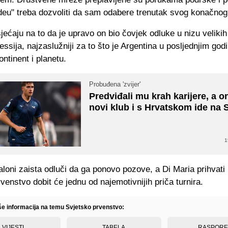
ideu" treba dozvoliti da sam odabere trenutak svog konačnog
ećaju na to da je upravo on bio čovjek odluke u nizu velikih 
essija, najzaslužniji za to što je Argentina u posljednjim go
ontinent i planetu.
Probuđena 'zvijer'
Predviđali mu krah karijere, a o
novi klub i s Hrvatskom ide na 
1
loni zaista odluči da ga ponovo pozove, a Di Maria prihvati 
venstvo dobit će jednu od najemotivnijih priča turnira.
iše informacija na temu Svjetsko prvenstvo:
VIJESTI
TABELA
RASPOR