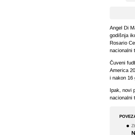
Angel Di Ma
godišnja ik
Rosario Cen
nacionalni 
Čuveni fud
America 202
i nakon 16 
Ipak, novi 
nacionalni t
POVEZ
Z
N