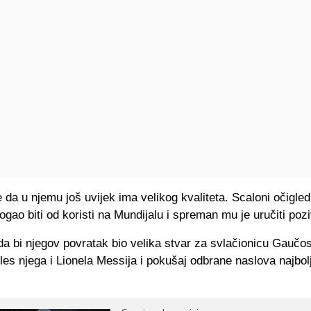
e da u njemu još uvijek ima velikog kvaliteta. Scaloni očigl
gao biti od koristi na Mundijalu i spreman mu je uručiti pozi
da bi njegov povratak bio velika stvar za svlačionicu Gaučos
ples njega i Lionela Messija i pokušaj odbrane naslova najbol