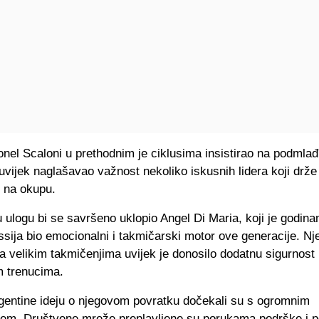
onel Scaloni u prethodnim je ciklusima insistirao na podmlađ
e uvijek naglašavao važnost nekoliko iskusnih lidera koji drže
u na okupu.
 ulogu bi se savršeno uklopio Angel Di Maria, koji je godin
sija bio emocionalni i takmičarski motor ove generacije. N
a velikim takmičenjima uvijek je donosilo dodatnu sigurnost 
m trenucima.
rgentine ideju o njegovom povratku dočekali su s ogromnim
jem. Društvene mreže preplavljene su porukama podrške i 