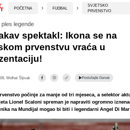
SVJETSKO
POČETNA
FUDBAL
PRVENSTVO
i ples legende
akav spektakl: Ikona se na
skom prvenstvu vraća u
zentaciju!
:09,
Midhat Šljivak
Poslušajte
članak
rvenstvo počinje za manje od tri mjeseca, a selektor akt
jeta Lionel Scaloni spreman je napraviti ogromno iznena
nika na Mundijal mogao bi biti i legendarni Angel Di Mar