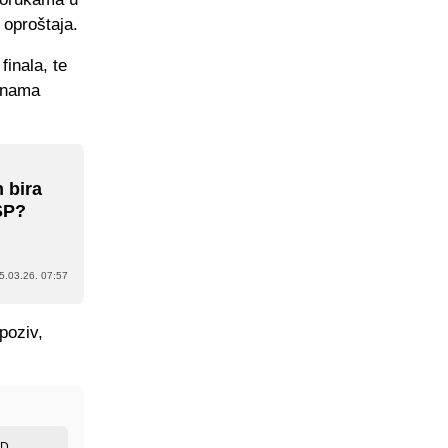
 oproštaja.
finala, te
dinama
n bira
SP?
5.03.26. 07:57
poziv,
ED