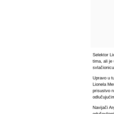
Selektor Li
tima, ali j
svlačionic
Upravo u tu
Lionela Mes
prisustvo n
odlučujući
Navijači A
oduševljen