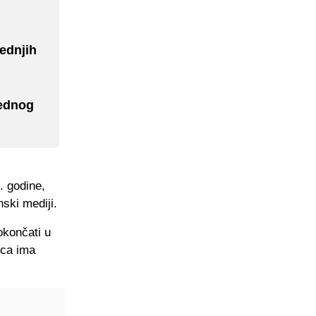
jednjih
jednog
. godine,
ski mediji.
 okončati u
ica ima