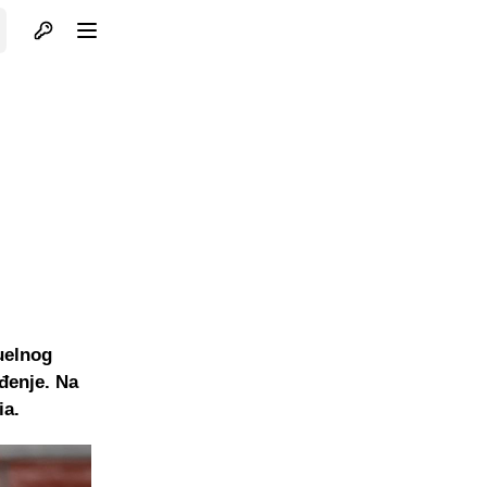
Otvori profil
Otvori meni
uelnog
đenje. Na
ia.