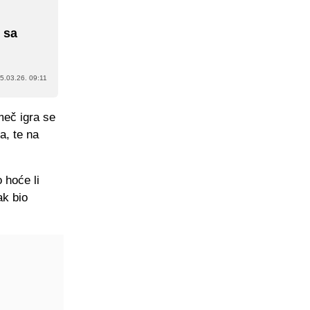
i
 sa
5.03.26. 09:11
meč igra se
a, te na
 hoće li
ak bio