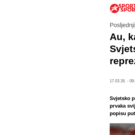
Posljednj
Au, k
Svjet
repre
17.03.26. - 09
Svjetsko p
prvaka svi
popisu put