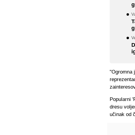
g
V
T
g
Ve
D
i
"Ogromna j
reprezentac
zaintereso
Popularni '
dresu volj
učinak od če