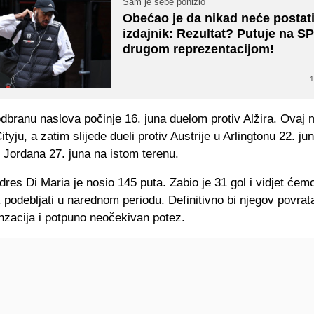
Sam je sebe ponizio
Obećao je da nikad neće postat
izdajnik: Rezultat? Putuje na SP
drugom reprezentacijom!
1
dbranu naslova počinje 16. juna duelom protiv Alžira. Ovaj 
tyju, a zatim slijede dueli protiv Austrije u Arlingtonu 22. jun
v Jordana 27. juna na istom terenu.
dres Di Maria je nosio 145 puta. Zabio je 31 gol i vidjet ćemo
 podebljati u narednom periodu. Definitivno bi njegov povrat
nzacija i potpuno neočekivan potez.