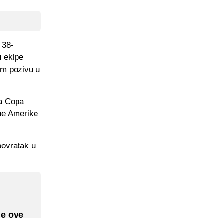
 38-
u ekipe
om pozivu u
ja Copa
žne Amerike
povratak u
le ove