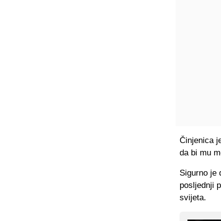
Činjenica j
da bi mu mo
Sigurno je 
posljednji 
svijeta.