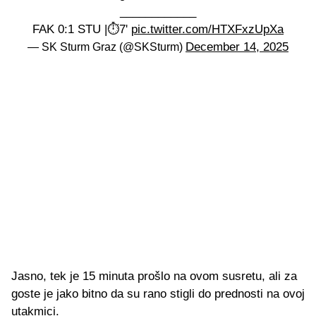
____________
FAK 0:1 STU |⏱️7'
pic.twitter.com/HTXFxzUpXa
December 14, 2025
— SK Sturm Graz (@SKSturm)
Jasno, tek je 15 minuta prošlo na ovom susretu, ali za
goste je jako bitno da su rano stigli do prednosti na ovoj
utakmici.