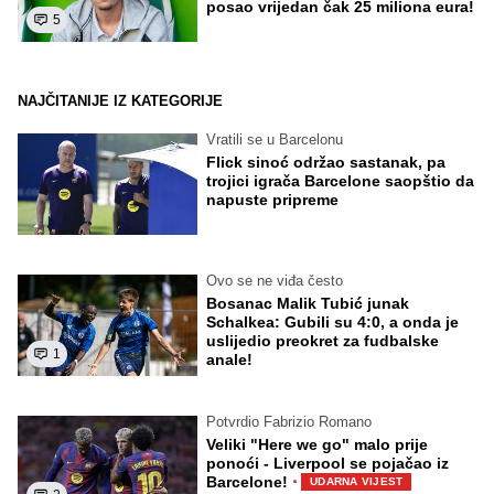
posao vrijedan čak 25 miliona eura!
5
NAJČITANIJE IZ KATEGORIJE
Vratili se u Barcelonu
Flick sinoć održao sastanak, pa
trojici igrača Barcelone saopštio da
napuste pripreme
Ovo se ne viđa često
Bosanac Malik Tubić junak
Schalkea: Gubili su 4:0, a onda je
uslijedio preokret za fudbalske
1
anale!
Potvrdio Fabrizio Romano
Veliki "Here we go" malo prije
ponoći - Liverpool se pojačao iz
·
Barcelone!
UDARNA VIJEST