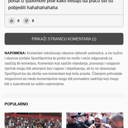
portal iz ljubomore pise kako trebaju da placu sto su
pobjedili hahahahahaha
0
0
PRIKAŽI STRANICU KOMENTARA (1)
NAPOMENA:
Komentari odražavaju stavove njihovih autora/ica, a ne nužno
i stavove portala SportSport.ba te portal ne može i neće odgovarati za
sadržaj tih kometara. Komentari koji sadrže vrijeđanja, psovanja i vulgaran
riječnik mogu biti uklonjeni bez najave i objašnjenja, ali to ne obavezuje
SportSport.ba da obriše sve komentare koji krše pravila. Čitanjem prihvatate
mogućnost da među komentarima mogu biti pronađeni sadržaji koji mogu
biti u suprotnosti sa vašim uvjerenjima.
POPULARNO