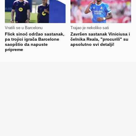
Vratili se u Barcelonu
Trajao je nekoliko sati
Flick sinoć održao sastanak,
Završen sastanak Viniciusa i
pa trojici igrača Barcelone
čelnika Reala, "procurili" su
saopštio da napuste
apsolutno svi detalji!
pripreme