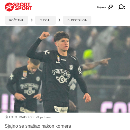
Prijava
Otvori profi
Ot
POČETNA
FUDBAL
BUNDESLIGA
FOTO: IMAGO / GEPA pictures
Sjajno se snašao nakon kornera