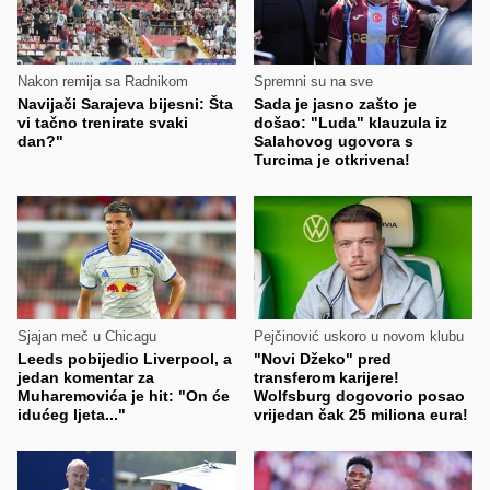
Nakon remija sa Radnikom
Spremni su na sve
Navijači Sarajeva bijesni: Šta
Sada je jasno zašto je
vi tačno trenirate svaki
došao: "Luda" klauzula iz
dan?"
Salahovog ugovora s
Turcima je otkrivena!
Sjajan meč u Chicagu
Pejčinović uskoro u novom klubu
Leeds pobijedio Liverpool, a
"Novi Džeko" pred
jedan komentar za
transferom karijere!
Muharemovića je hit: "On će
Wolfsburg dogovorio posao
idućeg ljeta..."
vrijedan čak 25 miliona eura!