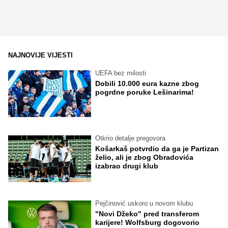
NAJNOVIJE VIJESTI
UEFA bez milosti
Dobili 10.000 eura kazne zbog
pogrdne poruke Lešinarima!
Otkrio detalje pregovora
Košarkaš potvrdio da ga je Partizan
želio, ali je zbog Obradovića
izabrao drugi klub
Pejčinović uskoro u novom klubu
"Novi Džeko" pred transferom
karijere! Wolfsburg dogovorio